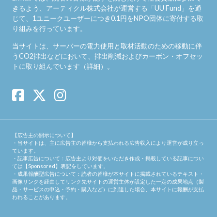
きるよう、アーティクル株式会社が運営する「
UU Fund
」を通
じて、1ユニークユーザーにつき0.1円をNPO団体に寄付する取
り組みを行っています。
当サイトは、サーバーの電力使用と取材活動のための移動に伴
うCO2排出などにおいて、排出削減およびカーボン・オフセッ
トに取り組んでいます（
詳細
）。
【広告主の開示について】
・当サイトは、主に広告主の皆様から支払われる広告収入により運営が成り立っ
ています。
・記事広告について：広告主より対価をいただき作成・掲載している記事につい
ては【Sponsored】表記をしています。
・成果報酬型広告について：読者の皆様が本サイトに掲載されているテキスト・
画像リンクを経由してリンク先サイトの運営主体が設定した一定の成果地点（製
品・サービスの申込・予約・購入など）に到達した場合、本サイトに報酬が支払
われることがあります。