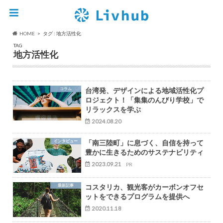
HOME
タグ : 地方活性化
TAG
地方活性化
コラム
台湾発、デザインによる地域活性化プ
ロジェクト！「集集のんびり学校」で
リラックスを学ぶ
2024.08.20
インタビュー
「南三陸町」に息づく、自信を持って
豊かに生きるためのサステナビリティ
2023.09.21
PR
最新記事
コスタリカ、観光客がカーボンオフセ
ットをできるプログラムを提供へ
2020.11.18