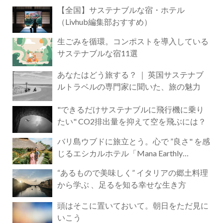
【全国】サステナブルな宿・ホテル
（Livhub編集部おすすめ）
生ごみを循環。コンポストを導入している
サステナブルな宿11選
あなたはどう旅する？ ｜ 英国サステナブ
ルトラベルの専門家に聞いた、旅の魅力
"できるだけサステナブルに飛行機に乗り
たい" CO2排出量を抑えて空を飛ぶには？
バリ島ウブドに旅立とう。心で ”良さ" を感
じるエシカルホテル「Mana Earthly
Paradise」
“あるもので美味しく” イタリアの郷土料理
から学ぶ 、足るを知る幸せな生き方
頭はそこに置いておいて。朝日をただ見に
いこう