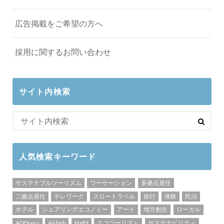
広告掲載をご希望の方へ
採用に関するお問い合わせ
サイト内検索
人気検索キーワード
サステナブルツーリズム
ワーケーション
多拠点居住
二拠点居住
テレワーク
スロートラベル
旅行
体験
民泊
ホテル
シェアリングエコノミー
アート
地方創生
ローカル
ADDress
Airbnb
HafH
エコツーリズム
サステナビリティ