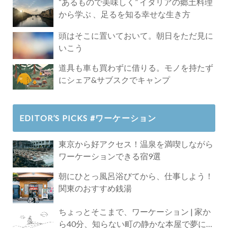
“あるもので美味しく” イタリアの郷土料理
から学ぶ 、足るを知る幸せな生き方
頭はそこに置いておいて。朝日をただ見に
いこう
道具も車も買わずに借りる。モノを持たず
にシェア&サブスクでキャンプ
EDITOR’S PICKS #ワーケーション
東京から好アクセス！温泉を満喫しながら
ワーケーションできる宿9選
朝にひとっ風呂浴びてから、仕事しよう！
関東のおすすめ銭湯
ちょっとそこまで、ワーケーション | 家か
ら40分、知らない町の静かな本屋で夢に近