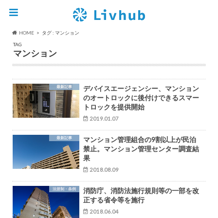
HOME
タグ : マンション
TAG
マンション
最新記事
デバイスエージェンシー、マンション
のオートロックに後付けできるスマー
トロックを提供開始
2019.01.07
最新記事
マンション管理組合の9割以上が民泊
禁止。マンション管理センター調査結
果
2018.08.09
法規制・条例
消防庁、消防法施行規則等の一部を改
正する省令等を施行
2018.06.04