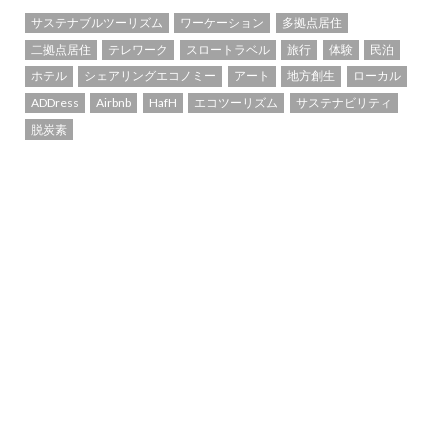
サステナブルツーリズム
ワーケーション
多拠点居住
二拠点居住
テレワーク
スロートラベル
旅行
体験
民泊
ホテル
シェアリングエコノミー
アート
地方創生
ローカル
ADDress
Airbnb
HafH
エコツーリズム
サステナビリティ
脱炭素