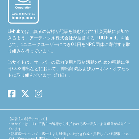
Livhubでは、読者の皆様が記事を読むだけで社会貢献に参加で
きるよう、アーティクル株式会社が運営する「
UU Fund
」を通
じて、1ユニークユーザーにつき0.1円をNPO団体に寄付する取
り組みを行っています。
当サイトは、サーバーの電力使用と取材活動のための移動に伴
うCO2排出などにおいて、排出削減およびカーボン・オフセッ
トに取り組んでいます（
詳細
）。
【広告主の開示について】
・当サイトは、主に広告主の皆様から支払われる広告収入により運営が成り立っ
ています。
・記事広告について：広告主より対価をいただき作成・掲載している記事につい
ては【Sponsored】表記をしています。