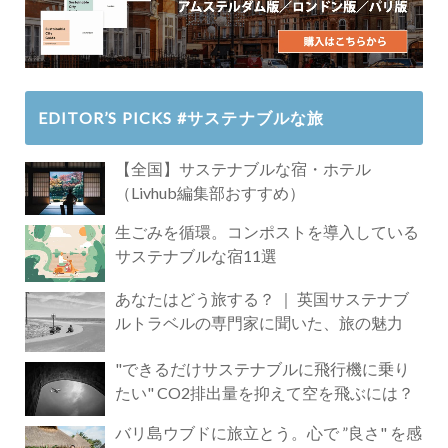
EDITOR’S PICKS #サステナブルな旅
【全国】サステナブルな宿・ホテル
（Livhub編集部おすすめ）
生ごみを循環。コンポストを導入している
サステナブルな宿11選
あなたはどう旅する？ ｜ 英国サステナブ
ルトラベルの専門家に聞いた、旅の魅力
"できるだけサステナブルに飛行機に乗り
たい" CO2排出量を抑えて空を飛ぶには？
バリ島ウブドに旅立とう。心で ”良さ" を感