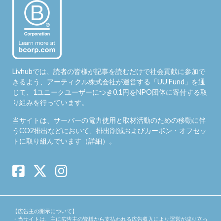
Livhubでは、読者の皆様が記事を読むだけで社会貢献に参加で
きるよう、アーティクル株式会社が運営する「
UU Fund
」を通
じて、1ユニークユーザーにつき0.1円をNPO団体に寄付する取
り組みを行っています。
当サイトは、サーバーの電力使用と取材活動のための移動に伴
うCO2排出などにおいて、排出削減およびカーボン・オフセッ
トに取り組んでいます（
詳細
）。
【広告主の開示について】
・当サイトは、主に広告主の皆様から支払われる広告収入により運営が成り立っ