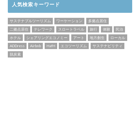
人気検索キーワード
サステナブルツーリズム
ワーケーション
多拠点居住
二拠点居住
テレワーク
スロートラベル
旅行
体験
民泊
ホテル
シェアリングエコノミー
アート
地方創生
ローカル
ADDress
Airbnb
HafH
エコツーリズム
サステナビリティ
脱炭素