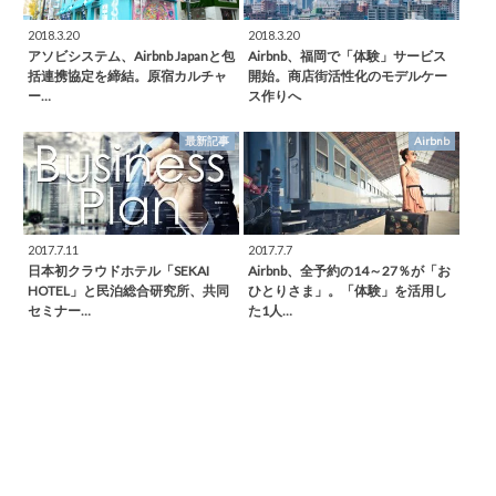
2018.3.20
2018.3.20
アソビシステム、Airbnb Japanと包
Airbnb、福岡で「体験」サービス
括連携協定を締結。原宿カルチャ
開始。商店街活性化のモデルケー
ー…
ス作りへ
最新記事
Airbnb
2017.7.11
2017.7.7
日本初クラウドホテル「SEKAI
Airbnb、全予約の14～27％が「お
HOTEL」と民泊総合研究所、共同
ひとりさま」。「体験」を活用し
セミナー…
た1人…