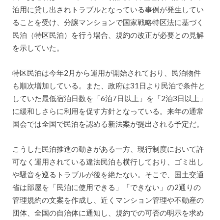
泊用に貸し出されトラブルとなっている事例が発生してい
ることを受け、分譲マンションで国家戦略特区法に基づく
民泊（特区民泊）を行う場合、規約の改正が必要との見解
を示していた。
特区民泊は今年2月から運用が開始されており、民泊物件
も順次増加している。また、政府は31日より民泊で条件と
していた最低宿泊日数を「6泊7日以上」を「2泊3日以上」
に緩和しさらに利用を促す方針となっている。来年の通常
国会では全国で民泊を認める新法案が提出される予定だ。
こうした民泊推進の動きがある一方、現行制度において許
可なく運用されている違法民泊も横行しており、ゴミ出し
や騒音を巡るトラブルが後を絶たない。そこで、国土交通
省は部屋を「民泊に使用できる」「できない」の2通りの
管理規約の文案を作成し、近くマンション管理や不動産の
団体、全国の自治体に通知し、規約での可否の明示を求め