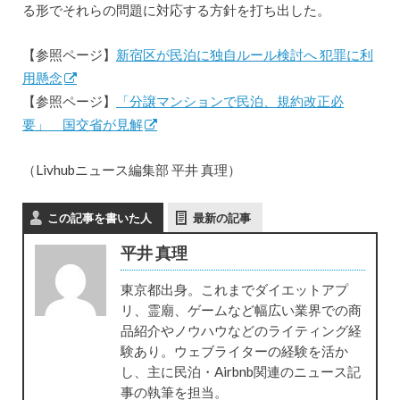
る形でそれらの問題に対応する方針を打ち出した。
【参照ページ】
新宿区が民泊に独自ルール検討へ 犯罪に利
用懸念
【参照ページ】
「分譲マンションで民泊、規約改正必
要」 国交省が見解
（Livhubニュース編集部 平井 真理）
この記事を書いた人
最新の記事
平井 真理
東京都出身。これまでダイエットアプ
リ、霊廟、ゲームなど幅広い業界での商
品紹介やノウハウなどのライティング経
験あり。ウェブライターの経験を活か
し、主に民泊・Airbnb関連のニュース記
事の執筆を担当。