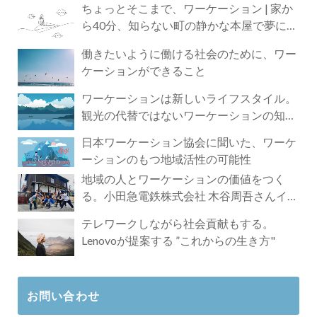
ちょっとそこまで、ワーケーション | 家か
ら40分、知らない町の静かな本屋で夢に近
づく4時間の旅
働きたいように働ける社会のために、ワー
ケーションができること
ワーケーションは新しいライフスタイル。
観光の代替ではないワーケーションの知ら
れざる魅力
日本ワーケーション協会に聞いた、ワーケ
ーションのもつ地域活性の可能性
地域の人とワーケーションの価値をつく
る。小田急電鉄株式会社 木谷周吾さんイン
タビュー
テレワークしながら社会貢献もする。
Lenovoが提案する ”これからの生き方"
お問い合わせ