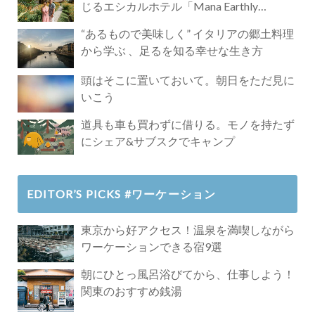
じるエシカルホテル「Mana Earthly
Paradise」
“あるもので美味しく” イタリアの郷土料理
から学ぶ 、足るを知る幸せな生き方
頭はそこに置いておいて。朝日をただ見に
いこう
道具も車も買わずに借りる。モノを持たず
にシェア&サブスクでキャンプ
EDITOR’S PICKS #ワーケーション
東京から好アクセス！温泉を満喫しながら
ワーケーションできる宿9選
朝にひとっ風呂浴びてから、仕事しよう！
関東のおすすめ銭湯