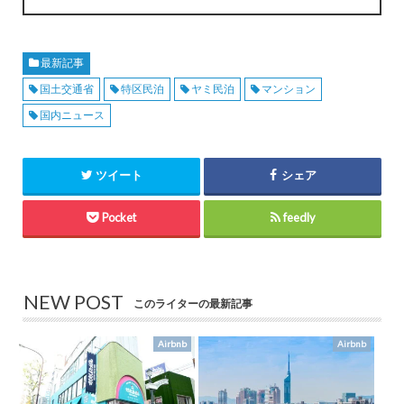
最新記事
国土交通省
特区民泊
ヤミ民泊
マンション
国内ニュース
ツイート
シェア
Pocket
feedly
NEW POST
このライターの最新記事
Airbnb
Airbnb