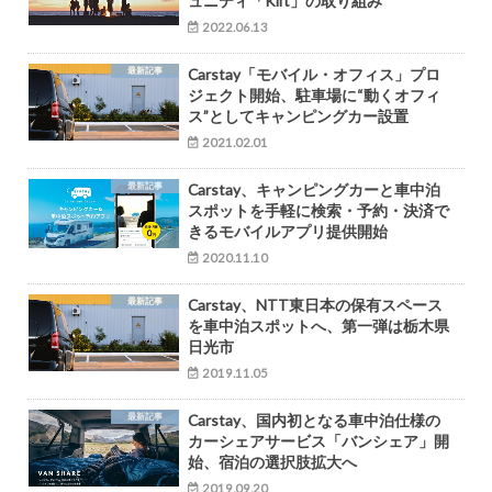
ュニティ「Kift」の取り組み
2022.06.13
最新記事
Carstay「モバイル・オフィス」プロ
ジェクト開始、駐車場に“動くオフィ
ス”としてキャンピングカー設置
2021.02.01
最新記事
Carstay、キャンピングカーと車中泊
スポットを手軽に検索・予約・決済で
きるモバイルアプリ提供開始
2020.11.10
最新記事
Carstay、NTT東日本の保有スペース
を車中泊スポットへ、第一弾は栃木県
日光市
2019.11.05
最新記事
Carstay、国内初となる車中泊仕様の
カーシェアサービス「バンシェア」開
始、宿泊の選択肢拡大へ
2019.09.20