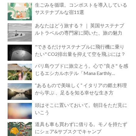
生ごみを循環。コンポストを導入している
サステナブルな宿11選
あなたはどう旅する？ ｜ 英国サステナブ
ルトラベルの専門家に聞いた、旅の魅力
"できるだけサステナブルに飛行機に乗り
たい" CO2排出量を抑えて空を飛ぶには？
バリ島ウブドに旅立とう。心で ”良さ" を感
じるエシカルホテル「Mana Earthly
Paradise」
“あるもので美味しく” イタリアの郷土料理
から学ぶ 、足るを知る幸せな生き方
頭はそこに置いておいて。朝日をただ見に
いこう
道具も車も買わずに借りる。モノを持たず
にシェア&サブスクでキャンプ