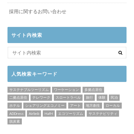
採用に関するお問い合わせ
サイト内検索
人気検索キーワード
サステナブルツーリズム
ワーケーション
多拠点居住
二拠点居住
テレワーク
スロートラベル
旅行
体験
民泊
ホテル
シェアリングエコノミー
アート
地方創生
ローカル
ADDress
Airbnb
HafH
エコツーリズム
サステナビリティ
脱炭素