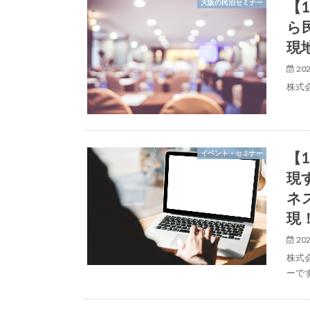
【
大阪の民泊セミナー
ら
現
202
株式
【
イベント・セミナー
現
ネ
現
202
株式
ーで