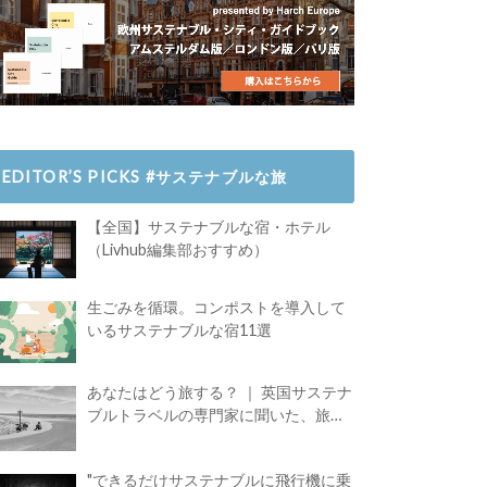
EDITOR’S PICKS #サステナブルな旅
【全国】サステナブルな宿・ホテル
（Livhub編集部おすすめ）
生ごみを循環。コンポストを導入して
いるサステナブルな宿11選
あなたはどう旅する？ ｜ 英国サステナ
ブルトラベルの専門家に聞いた、旅の
魅力
"できるだけサステナブルに飛行機に乗