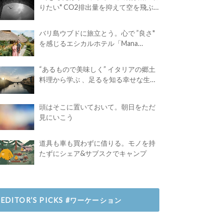
りたい" CO2排出量を抑えて空を飛ぶ
には？
バリ島ウブドに旅立とう。心で ”良さ"
を感じるエシカルホテル「Mana
Earthly Paradise」
“あるもので美味しく” イタリアの郷土
料理から学ぶ 、足るを知る幸せな生き
方
頭はそこに置いておいて。朝日をただ
見にいこう
道具も車も買わずに借りる。モノを持
たずにシェア&サブスクでキャンプ
EDITOR’S PICKS #ワーケーション