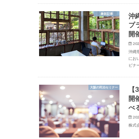
沖
最新記事
プ
開
202
沖縄
にお
ビナ
【
大阪の民泊セミナー
開
べ
202
株式