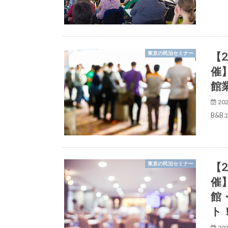
【
東京の民泊セミナー
催
館
202
B&
【
東京の民泊セミナー
催
館
ト
202