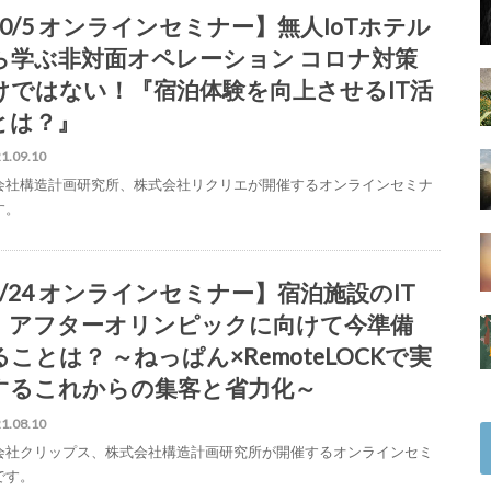
10/5 オンラインセミナー】無人IoTホテル
ら学ぶ非対面オペレーション コロナ対策
けではない！『宿泊体験を向上させるIT活
とは？』
1.09.10
会社構造計画研究所、株式会社リクリエが開催するオンラインセミナ
す。
8/24 オンラインセミナー】宿泊施設のIT
！アフターオリンピックに向けて今準備
ることは？ ～ねっぱん×RemoteLOCKで実
するこれからの集客と省力化～
1.08.10
会社クリップス、株式会社構造計画研究所が開催するオンラインセミ
です。