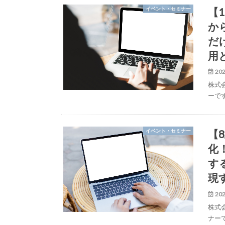
【
イベント・セミナー
か
だ
用
202
株式
ーで
【
イベント・セミナー
化
す
現
202
株式
ナー