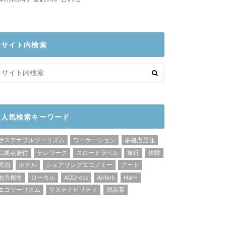
サイト内検索
人気検索キーワード
サステナブルツーリズム
ワーケーション
多拠点居住
二拠点居住
テレワーク
スロートラベル
旅行
体験
民泊
ホテル
シェアリングエコノミー
アート
地方創生
ローカル
ADDress
Airbnb
HafH
エコツーリズム
サステナビリティ
脱炭素