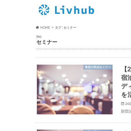
HOME
タグ : セミナー
TAG
セミナー
【
東京の民泊セミナー
宿
デ
を
202
財団