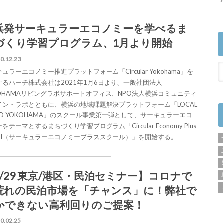
浜発サーキュラーエコノミーを学べるま
づくり学習プログラム、1月より開始
0.12.23
ュラーエコノミー推進プラットフォーム「Circular Yokohama」を
するハーチ株式会社は2021年1月6日より、一般社団法人
KOHAMAリビングラボサポートオフィス、NPO法人横浜コミュニティ
イン・ラボとともに、横浜の地域課題解決プラットフォーム「LOCAL
OD YOKOHAMA」のスクール事業第一弾として、サーキュラーエコ
をテーマとするまちづくり学習プログラム「Circular Economy Plus
hool（サーキュラーエコノミープラススクール）」を開始する。
3/29 東京/港区・民泊セミナー】コロナで
荒れの民泊市場を「チャンス」に！弊社で
かできない高利回りのご提案！
0.02.25