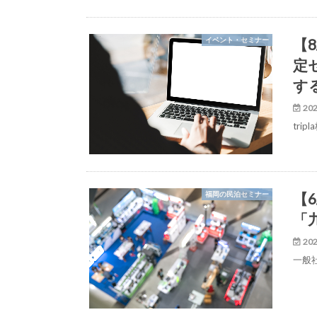
【
イベント・セミナー
定
す
202
tri
【6
福岡の民泊セミナー
「
202
一般