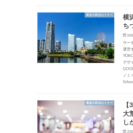
横
東京の民泊セミナー
ち
202
サーキ
運営
YO
デザ
GO
ノミー
Sc
【
東京の民泊セミナー
大
し
202