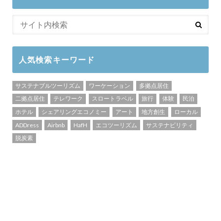
人気検索キーワード
サステナブルツーリズム
ワーケーション
多拠点居住
二拠点居住
テレワーク
スロートラベル
旅行
体験
民泊
ホテル
シェアリングエコノミー
アート
地方創生
ローカル
ADDress
Airbnb
HafH
エコツーリズム
サステナビリティ
脱炭素