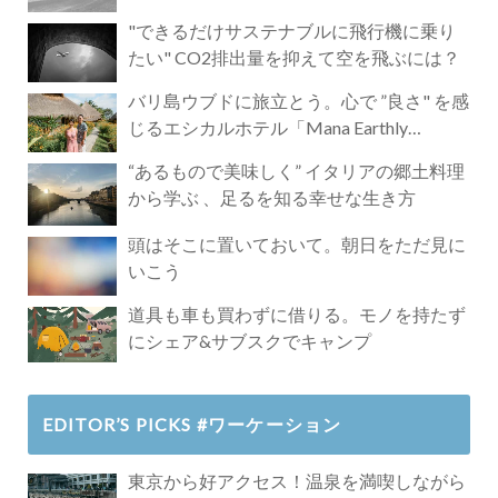
"できるだけサステナブルに飛行機に乗り
たい" CO2排出量を抑えて空を飛ぶには？
バリ島ウブドに旅立とう。心で ”良さ" を感
じるエシカルホテル「Mana Earthly
Paradise」
“あるもので美味しく” イタリアの郷土料理
から学ぶ 、足るを知る幸せな生き方
頭はそこに置いておいて。朝日をただ見に
いこう
道具も車も買わずに借りる。モノを持たず
にシェア&サブスクでキャンプ
EDITOR’S PICKS #ワーケーション
東京から好アクセス！温泉を満喫しながら