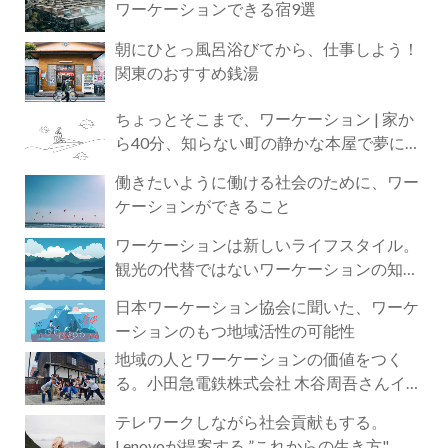
ワーケーションできる宿9選
朝にひとっ風呂浴びてから、仕事しよう！
関東のおすすめ銭湯
ちょっとそこまで、ワーケーション | 家か
ら40分、知らない町の静かな本屋で夢に近
づく4時間の旅
働きたいように働ける社会のために、ワー
ケーションができること
ワーケーションは新しいライフスタイル。
観光の代替ではないワーケーションの知ら
れざる魅力
日本ワーケーション協会に聞いた、ワーケ
ーションのもつ地域活性の可能性
地域の人とワーケーションの価値をつく
る。小田急電鉄株式会社 木谷周吾さんイン
タビュー
テレワークしながら社会貢献もする。
Lenovoが提案する ”これからの生き方"