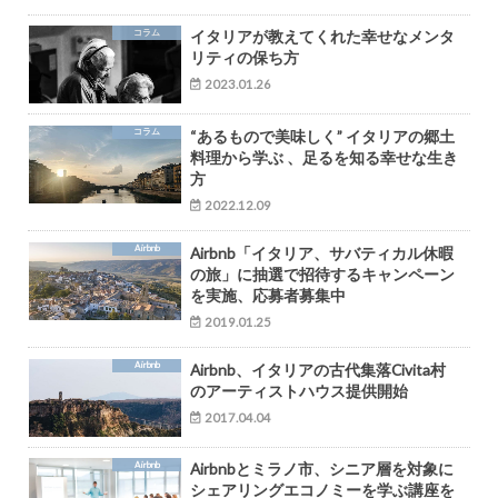
コラム
イタリアが教えてくれた幸せなメンタ
リティの保ち方
2023.01.26
コラム
“あるもので美味しく” イタリアの郷土
料理から学ぶ 、足るを知る幸せな生き
方
2022.12.09
Airbnb
Airbnb「イタリア、サバティカル休暇
の旅」に抽選で招待するキャンペーン
を実施、応募者募集中
2019.01.25
Airbnb
Airbnb、イタリアの古代集落Civita村
のアーティストハウス提供開始
2017.04.04
Airbnb
Airbnbとミラノ市、シニア層を対象に
シェアリングエコノミーを学ぶ講座を