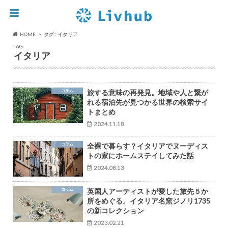
HOME
タグ : イタリア
TAG
イタリア
コラム
旅する意味の再発見。地域や人と繋が
れる宿泊先が見つかる世界の検索サイ
トまとめ
2024.11.18
コラム
全裸で暮らす？イタリアでヌーディス
トの家にホームステイしてみた話
2024.08.13
コラム
英国人アーティストが愛した旅先５か
所をめぐる。イタリア名窯ジノリ1735
の新コレクション
2023.02.21