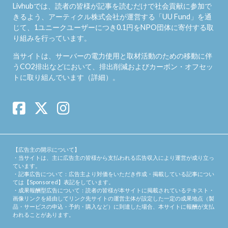
Livhubでは、読者の皆様が記事を読むだけで社会貢献に参加で
きるよう、アーティクル株式会社が運営する「
UU Fund
」を通
じて、1ユニークユーザーにつき0.1円をNPO団体に寄付する取
り組みを行っています。
当サイトは、サーバーの電力使用と取材活動のための移動に伴
うCO2排出などにおいて、排出削減およびカーボン・オフセッ
トに取り組んでいます（
詳細
）。
【広告主の開示について】
・当サイトは、主に広告主の皆様から支払われる広告収入により運営が成り立っ
ています。
・記事広告について：広告主より対価をいただき作成・掲載している記事につい
ては【Sponsored】表記をしています。
・成果報酬型広告について：読者の皆様が本サイトに掲載されているテキスト・
画像リンクを経由してリンク先サイトの運営主体が設定した一定の成果地点（製
品・サービスの申込・予約・購入など）に到達した場合、本サイトに報酬が支払
われることがあります。