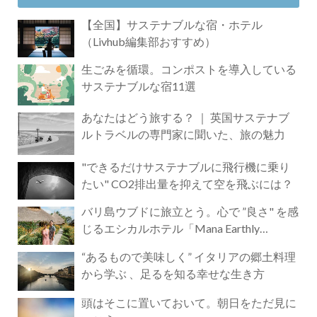
【全国】サステナブルな宿・ホテル
（Livhub編集部おすすめ）
生ごみを循環。コンポストを導入している
サステナブルな宿11選
あなたはどう旅する？ ｜ 英国サステナブ
ルトラベルの専門家に聞いた、旅の魅力
"できるだけサステナブルに飛行機に乗り
たい" CO2排出量を抑えて空を飛ぶには？
バリ島ウブドに旅立とう。心で ”良さ" を感
じるエシカルホテル「Mana Earthly
Paradise」
“あるもので美味しく” イタリアの郷土料理
から学ぶ 、足るを知る幸せな生き方
頭はそこに置いておいて。朝日をただ見に