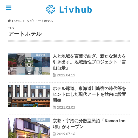
HOME
タグ : アートホテル
TAG
アートホテル
最新記事
人と地域を言葉で紡ぎ、新たな魅力を
引き出す。地域活性プロジェクト「言
山百景」
2022.04.15
最新記事
ホテル縁道、東海道川崎宿の時代等を
ヒントにした現代アートを館内に設置
開始
2021.02.05
最新記事
京都・宇治に分散型民泊「Kamon Inn
Uji」がオープン
2019.07.16