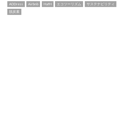
ADDress
Airbnb
HafH
エコツーリズム
サステナビリティ
脱炭素