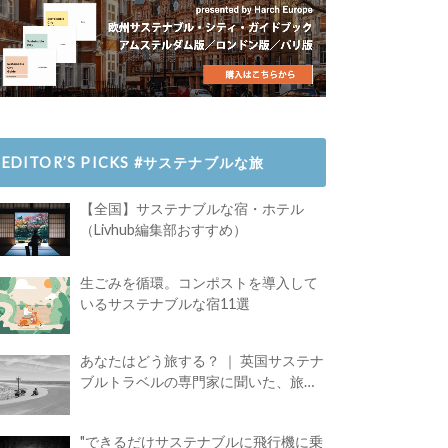
EDITOR’S PICKS #サステナブルな旅
【全国】サステナブルな宿・ホテル
（Livhub編集部おすすめ）
生ごみを循環。コンポストを導入して
いるサステナブルな宿11選
あなたはどう旅する？ ｜ 英国サステナ
ブルトラベルの専門家に聞いた、旅の
魅力
"できるだけサステナブルに飛行機に乗