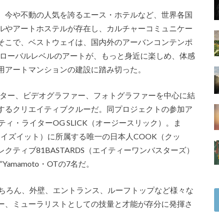
、今や不動の人気を誇るエース・ホテルなど、世界各国
ルやアートホステルが存在し、カルチャーコミュニケー
そこで、ベストウェイは、国内外のアーバンコンテンポ
グローバルレベルのアートが、もっと身近に楽しめ、体感
用アートマンションの建設に踏み切った。
ーター、ビデオグラファー、フォトグラファーを中心に結
するクリエイティブクルーだ。同プロジェクトの参加ア
フィティ・ライターOG SLICK（オージースリック）。ま
（ディスイズイット）に所属する唯一の日本人COOK（クッ
ティブ81BASTARDS（エイティーワンバスターズ）
D”Yamamoto・OTの7名だ。
もちろん、外壁、エントランス、ルーフトップなど様々な
ー、ミューラリストとしての技量と才能が存分に発揮さ