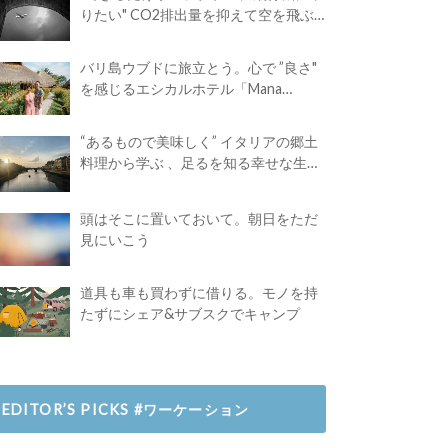
りたい" CO2排出量を抑えて空を飛ぶ
には？
バリ島ウブドに旅立とう。心で ”良さ"
を感じるエシカルホテル「Mana
Earthly Paradise」
“あるもので美味しく” イタリアの郷土
料理から学ぶ 、足るを知る幸せな生き
方
頭はそこに置いておいて。朝日をただ
見にいこう
道具も車も買わずに借りる。モノを持
たずにシェア&サブスクでキャンプ
EDITOR’S PICKS #ワーケーション