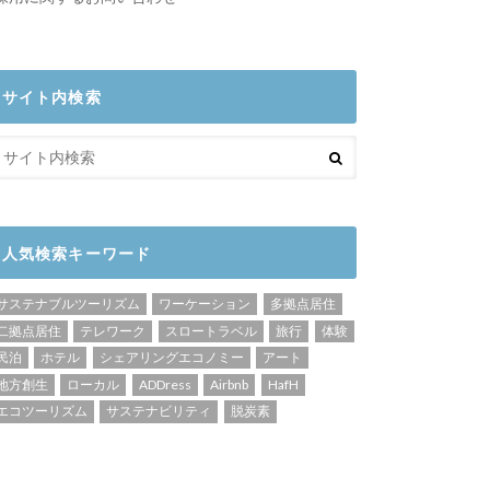
サイト内検索
人気検索キーワード
サステナブルツーリズム
ワーケーション
多拠点居住
二拠点居住
テレワーク
スロートラベル
旅行
体験
民泊
ホテル
シェアリングエコノミー
アート
地方創生
ローカル
ADDress
Airbnb
HafH
エコツーリズム
サステナビリティ
脱炭素