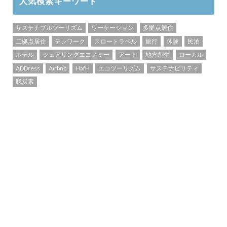
人気検索キーワード
サステナブルツーリズム
ワーケーション
多拠点居住
二拠点居住
テレワーク
スロートラベル
旅行
体験
民泊
ホテル
シェアリングエコノミー
アート
地方創生
ローカル
ADDress
Airbnb
HafH
エコツーリズム
サステナビリティ
脱炭素