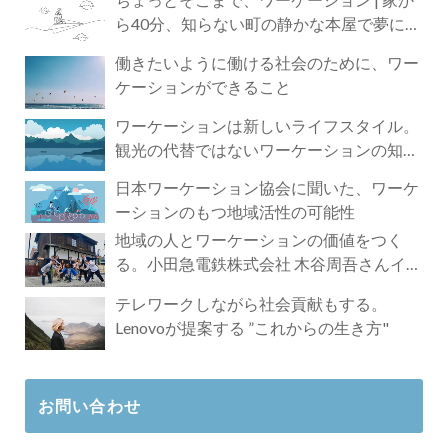
ら40分、知らない町の静かな本屋で夢に近
づく4時間の旅
働きたいように働ける社会のために、ワー
ケーションができること
ワーケーションは新しいライフスタイル。
観光の代替ではないワーケーションの知ら
れざる魅力
日本ワーケーション協会に聞いた、ワーケ
ーションのもつ地域活性の可能性
地域の人とワーケーションの価値をつく
る。小田急電鉄株式会社 木谷周吾さんイン
タビュー
テレワークしながら社会貢献もする。
Lenovoが提案する ”これからの生き方"
お問い合わせ