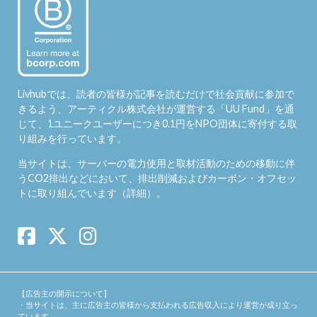
Livhubでは、読者の皆様が記事を読むだけで社会貢献に参加で
きるよう、アーティクル株式会社が運営する「
UU Fund
」を通
じて、1ユニークユーザーにつき0.1円をNPO団体に寄付する取
り組みを行っています。
当サイトは、サーバーの電力使用と取材活動のための移動に伴
うCO2排出などにおいて、排出削減およびカーボン・オフセッ
トに取り組んでいます（
詳細
）。
【広告主の開示について】
・当サイトは、主に広告主の皆様から支払われる広告収入により運営が成り立っ
ています。