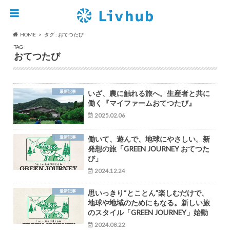
HOME
タグ : おてつたび
TAG
おてつたび
最新記事
いざ、農に触れる旅へ。生産者と共に
働く『マイファームおてつたび』
2025.02.06
最新記事
働いて、遊んで、地球にやさしい。新
発想の旅「GREEN JOURNEY おてつた
び」
2024.12.24
最新記事
思いっきり“とことん”楽しむだけで、
地球や地域のためにもなる。新しい旅
のスタイル「GREEN JOURNEY」始動
2024.08.22