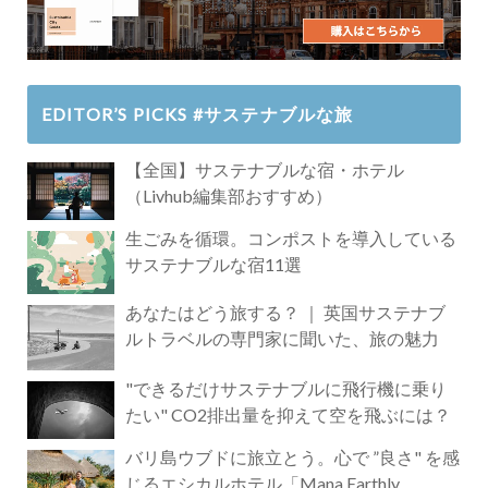
EDITOR’S PICKS #サステナブルな旅
【全国】サステナブルな宿・ホテル
（Livhub編集部おすすめ）
生ごみを循環。コンポストを導入している
サステナブルな宿11選
あなたはどう旅する？ ｜ 英国サステナブ
ルトラベルの専門家に聞いた、旅の魅力
"できるだけサステナブルに飛行機に乗り
たい" CO2排出量を抑えて空を飛ぶには？
バリ島ウブドに旅立とう。心で ”良さ" を感
じるエシカルホテル「Mana Earthly