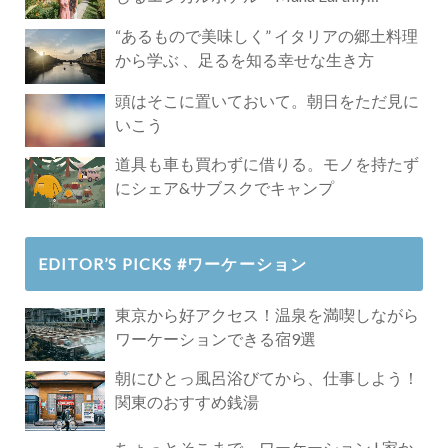
Paradise」
“あるもので美味しく” イタリアの郷土料理
から学ぶ 、足るを知る幸せな生き方
頭はそこに置いておいて。朝日をただ見に
いこう
道具も車も買わずに借りる。モノを持たず
にシェア&サブスクでキャンプ
EDITOR’S PICKS #ワーケーション
東京から好アクセス！温泉を満喫しながら
ワーケーションできる宿9選
朝にひとっ風呂浴びてから、仕事しよう！
関東のおすすめ銭湯
ちょっとそこまで、ワーケーション | 家か