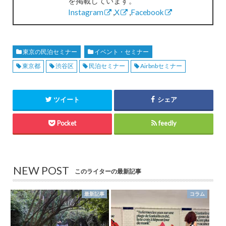
を掲載しています。
Instagram
,
X
,
Facebook
東京の民泊セミナー
イベント・セミナー
東京都
渋谷区
民泊セミナー
Airbnbセミナー
ツイート
シェア
Pocket
feedly
NEW POST
このライターの最新記事
最新記事
コラム