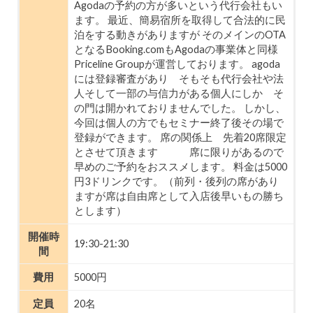
Agodaの予約の方が多いという代行会社もい
ます。 最近、簡易宿所を取得して合法的に民
泊をする動きがありますが そのメインのOTA
となるBooking.comもAgodaの事業体と同様
Priceline Groupが運営しております。 agoda
には登録審査があり そもそも代行会社や法
人そして一部の与信力がある個人にしか そ
の門は開かれておりませんでした。 しかし、
今回は個人の方でもセミナー終了後その場で
登録ができます。 席の関係上 先着20席限定
とさせて頂きます 席に限りがあるので
早めのご予約をおススメします。 料金は5000
円3ドリンクです。（前列・後列の席があり
ますが席は自由席として入店後早いもの勝ち
とします）
開催時
19:30-21:30
間
費用
5000円
定員
20名