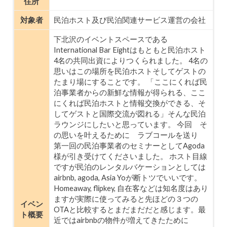
住所
対象者
民泊ホスト及び民泊関連サービス運営の会社
下北沢のイベントスペースである
International Bar Eightはもともと民泊ホスト
4名の共同出資によりつくられました。 4名の
思いはこの場所を民泊ホストそしてゲストの
たまり場にすることです。 「ここにくれば民
泊事業者からの新鮮な情報が得られる、ここ
にくれば民泊ホストと情報交換ができる、そ
してゲストと国際交流が図れる」そんな民泊
ラウンジにしたいと思っています。 今回 そ
の思いを叶えるために ラブコールを送り
第一回の民泊事業者のセミナーとしてAgoda
様が引き受けてくださいました。 ホスト目線
ですが民泊のレンタルバケーションとしては
airbnb, agoda, Asia Yoが断トツでいいです。
Homeaway, flipkey, 自在客などは知名度はあり
ますが実際に使ってみると先ほどの３つの
イベン
OTAと比較するとまだまだだと感じます。最
ト概要
近ではairbnbの物件が増えてきたために