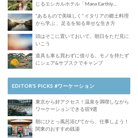
じるエシカルホテル「Mana Earthly
Paradise」
“あるもので美味しく” イタリアの郷土料理
から学ぶ 、足るを知る幸せな生き方
頭はそこに置いておいて。朝日をただ見に
いこう
道具も車も買わずに借りる。モノを持たず
にシェア&サブスクでキャンプ
EDITOR’S PICKS #ワーケーション
東京から好アクセス！温泉を満喫しながら
ワーケーションできる宿9選
朝にひとっ風呂浴びてから、仕事しよう！
関東のおすすめ銭湯