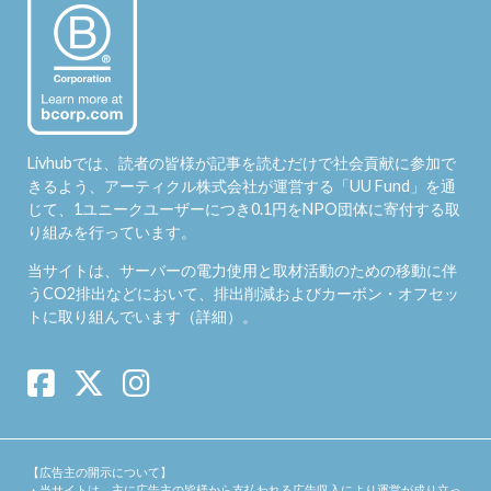
Livhubでは、読者の皆様が記事を読むだけで社会貢献に参加で
きるよう、アーティクル株式会社が運営する「
UU Fund
」を通
じて、1ユニークユーザーにつき0.1円をNPO団体に寄付する取
り組みを行っています。
当サイトは、サーバーの電力使用と取材活動のための移動に伴
うCO2排出などにおいて、排出削減およびカーボン・オフセッ
トに取り組んでいます（
詳細
）。
【広告主の開示について】
・当サイトは、主に広告主の皆様から支払われる広告収入により運営が成り立っ