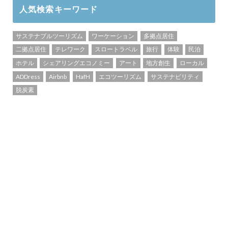
人気検索キーワード
サステナブルツーリズム
ワーケーション
多拠点居住
二拠点居住
テレワーク
スロートラベル
旅行
体験
民泊
ホテル
シェアリングエコノミー
アート
地方創生
ローカル
ADDress
Airbnb
HafH
エコツーリズム
サステナビリティ
脱炭素