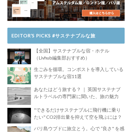
EDITOR’S PICKS #サステナブルな旅
【全国】サステナブルな宿・ホテル
（Livhub編集部おすすめ）
生ごみを循環。コンポストを導入している
サステナブルな宿11選
あなたはどう旅する？ ｜ 英国サステナブ
ルトラベルの専門家に聞いた、旅の魅力
"できるだけサステナブルに飛行機に乗り
たい" CO2排出量を抑えて空を飛ぶには？
バリ島ウブドに旅立とう。心で ”良さ" を感