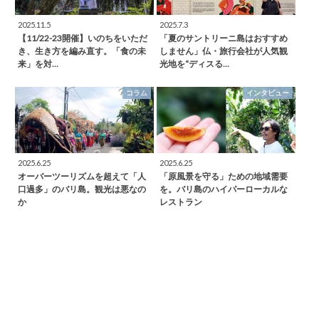
2025.11.5
2025.7.3
【11/22-23開催】いのちをいただ
「夏のサントリーニ島はおすすめ
き、生き方を編み直す。「食の未
しません」仏・旅行会社が人気観
来」を対…
光地を“ディスる…
コラム
インタビュー
2025.6.25
2025.6.25
オーバーツーリズムを超えて「人
「原風景を守る」ための地域需要
口過多」のバリ島。観光は悪なの
を。バリ島のハイパーローカルな
か
レストラン