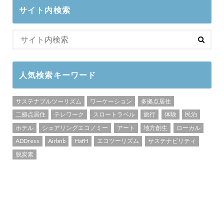
サイト内検索
人気検索キーワード
サステナブルツーリズム
ワーケーション
多拠点居住
二拠点居住
テレワーク
スロートラベル
旅行
体験
民泊
ホテル
シェアリングエコノミー
アート
地方創生
ローカル
ADDress
Airbnb
HafH
エコツーリズム
サステナビリティ
脱炭素