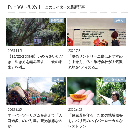
NEW POST
このライターの最新記事
最新記事
コラム
2025.11.5
2025.7.3
【11/22-23開催】いのちをいただ
「夏のサントリーニ島はおすすめ
き、生き方を編み直す。「食の未
しません」仏・旅行会社が人気観
来」を対…
光地を“ディスる…
コラム
インタビュー
2025.6.25
2025.6.25
オーバーツーリズムを超えて「人
「原風景を守る」ための地域需要
口過多」のバリ島。観光は悪なの
を。バリ島のハイパーローカルな
か
レストラン