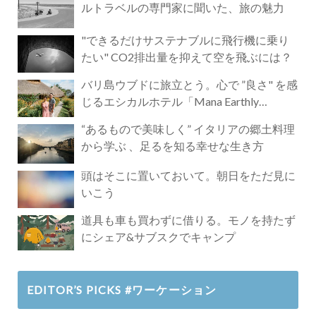
ルトラベルの専門家に聞いた、旅の魅力
"できるだけサステナブルに飛行機に乗り
たい" CO2排出量を抑えて空を飛ぶには？
バリ島ウブドに旅立とう。心で ”良さ" を感
じるエシカルホテル「Mana Earthly
Paradise」
“あるもので美味しく” イタリアの郷土料理
から学ぶ 、足るを知る幸せな生き方
頭はそこに置いておいて。朝日をただ見に
いこう
道具も車も買わずに借りる。モノを持たず
にシェア&サブスクでキャンプ
EDITOR’S PICKS #ワーケーション