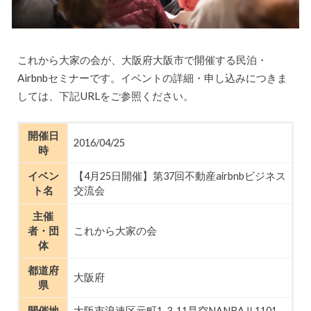
これから大家の会が、大阪府大阪市で開催する民泊・
Airbnbセミナーです。イベントの詳細・申し込みにつきま
しては、下記URLをご参照ください。
開催日
2016/04/25
時
イベン
【4月25日開催】第37回不動産airbnbビジネス
ト名
交流会
主催
者・団
これから大家の会
体
都道府
大阪府
県
開催地
大阪市浪速区元町1-3-11是空NANBAⅡ1101