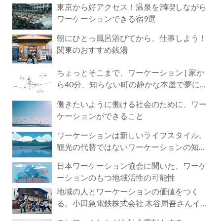
東京から好アクセス！温泉を満喫しながら
ワーケーションできる宿9選
朝にひとっ風呂浴びてから、仕事しよう！
関東のおすすめ銭湯
ちょっとそこまで、ワーケーション | 家か
ら40分、知らない町の静かな本屋で夢に近
づく4時間の旅
働きたいように働ける社会のために、ワー
ケーションができること
ワーケーションは新しいライフスタイル。
観光の代替ではないワーケーションの知ら
れざる魅力
日本ワーケーション協会に聞いた、ワーケ
ーションのもつ地域活性の可能性
地域の人とワーケーションの価値をつく
る。小田急電鉄株式会社 木谷周吾さんイン
タビュー