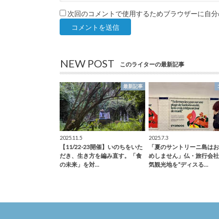
次回のコメントで使用するためブラウザーに自分
NEW POST
このライターの最新記事
最新記事
2025.11.5
2025.7.3
【11/22-23開催】いのちをいた
「夏のサントリーニ島はお
だき、生き方を編み直す。「食
めしません」仏・旅行会社
の未来」を対…
気観光地を“ディスる…