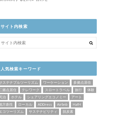
サイト内検索
人気検索キーワード
サステナブルツーリズム
ワーケーション
多拠点居住
二拠点居住
テレワーク
スロートラベル
旅行
体験
民泊
ホテル
シェアリングエコノミー
アート
地方創生
ローカル
ADDress
Airbnb
HafH
エコツーリズム
サステナビリティ
脱炭素