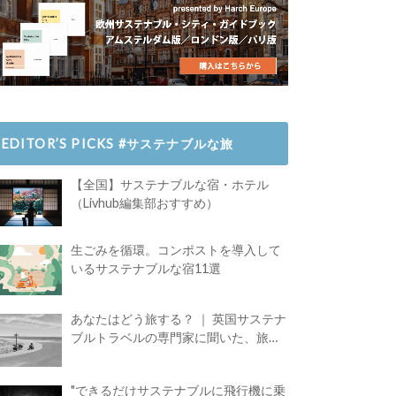
EDITOR’S PICKS #サステナブルな旅
【全国】サステナブルな宿・ホテル
（Livhub編集部おすすめ）
生ごみを循環。コンポストを導入して
いるサステナブルな宿11選
あなたはどう旅する？ ｜ 英国サステナ
ブルトラベルの専門家に聞いた、旅の
魅力
"できるだけサステナブルに飛行機に乗