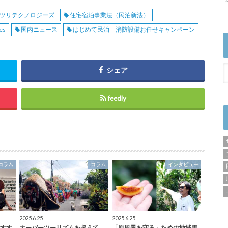
ツリテクノロジーズ
住宅宿泊事業法（民泊新法）
es
国内ニュース
はじめて民泊 消防設備お任せキャンペーン
シェア
feedly
コラム
コラム
インタビュー
2025.6.25
2025.6.25
すす
オーバーツーリズムを超えて
「原風景を守る」ための地域需