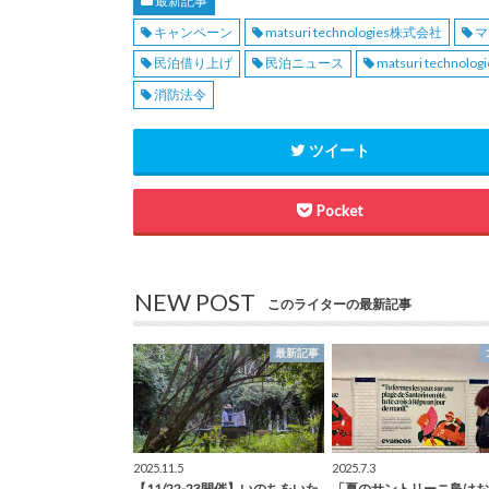
最新記事
キャンペーン
matsuri technologies株式会社
マ
民泊借り上げ
民泊ニュース
matsuri technologi
消防法令
ツイート
Pocket
NEW POST
このライターの最新記事
最新記事
2025.11.5
2025.7.3
【11/22-23開催】いのちをいた
「夏のサントリーニ島はお