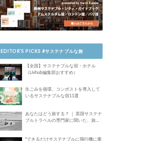
EDITOR’S PICKS #サステナブルな旅
【全国】サステナブルな宿・ホテル
（Livhub編集部おすすめ）
生ごみを循環。コンポストを導入して
いるサステナブルな宿11選
あなたはどう旅する？ ｜ 英国サステナ
ブルトラベルの専門家に聞いた、旅の
魅力
"できるだけサステナブルに飛行機に乗