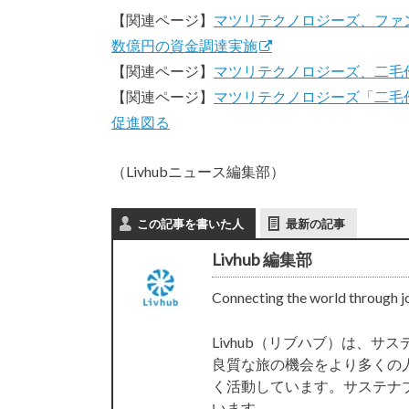
【関連ページ】
マツリテクノロジーズ、ファ
数億円の資金調達実施
【関連ページ】
マツリテクノロジーズ、二毛
【関連ページ】
マツリテクノロジーズ「二毛
促進図る
（Livhubニュース編集部）
この記事を書いた人
最新の記事
Livhub 編集部
Connecting the world through j
Livhub（リブハブ）は、
良質な旅の機会をより多くの
く活動しています。サステナ
います。