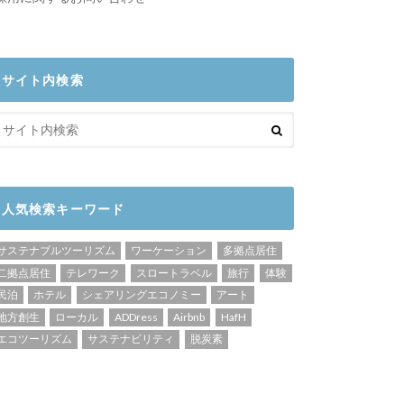
サイト内検索
人気検索キーワード
サステナブルツーリズム
ワーケーション
多拠点居住
二拠点居住
テレワーク
スロートラベル
旅行
体験
民泊
ホテル
シェアリングエコノミー
アート
地方創生
ローカル
ADDress
Airbnb
HafH
エコツーリズム
サステナビリティ
脱炭素