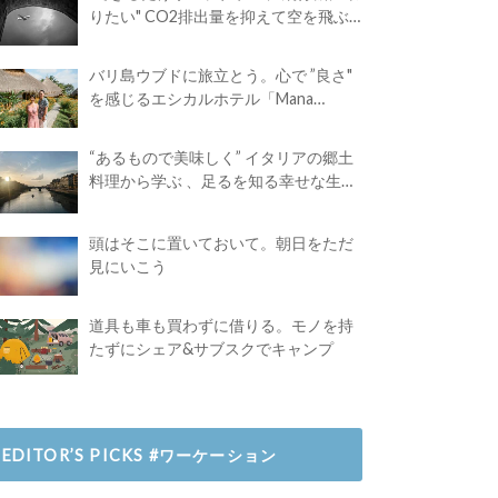
りたい" CO2排出量を抑えて空を飛ぶ
には？
バリ島ウブドに旅立とう。心で ”良さ"
を感じるエシカルホテル「Mana
Earthly Paradise」
“あるもので美味しく” イタリアの郷土
料理から学ぶ 、足るを知る幸せな生き
方
頭はそこに置いておいて。朝日をただ
見にいこう
道具も車も買わずに借りる。モノを持
たずにシェア&サブスクでキャンプ
EDITOR’S PICKS #ワーケーション