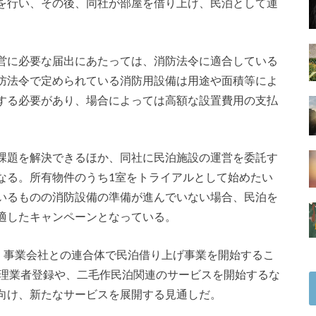
を行い、その後、同社が部屋を借り上げ、民泊として運
営に必要な届出にあたっては、消防法令に適合している
防法令で定められている消防用設備は用途や面積等によ
する必要があり、場合によっては高額な設置費用の支払
課題を解決できるほか、同社に民泊施設の運営を委託す
なる。所有物件のうち1室をトライアルとして始めたい
いるものの消防設備の準備が進んでいない場合、民泊を
適したキャンペーンとなっている。
ド・事業会社との連合体で民泊借り上げ事業を開始するこ
理業者登録や、二毛作民泊関連のサービスを開始するな
向け、新たなサービスを展開する見通しだ。