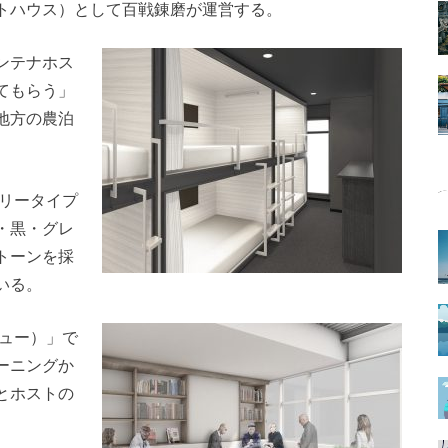
トハウス）として百戦錬磨が運営する。
ンテナホス
てもらう」
地方の農泊
トリータイプ
・黒・グレ
トーンを採
いる。
ニュー）」で
ーニングか
とホストの