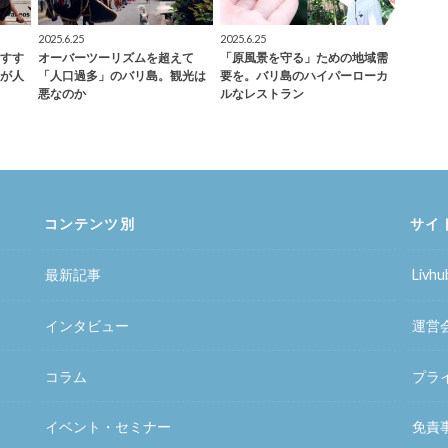
2025.6.25
2025.6.25
すす
オーバーツーリズムを超えて
「原風景を守る」ための地域需
が人
「人口過多」のバリ島。観光は
要を。バリ島のハイパーローカ
悪なのか
ルなレストラン
コンテンツ別
サイ
最新記事
Liv
インタビュー
運営
コラム
プラ
イベント・セミナー
免責