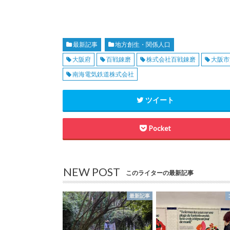
最新記事
地方創生・関係人口
大阪府
百戦錬磨
株式会社百戦錬磨
大阪市
南海電気鉄道株式会社
ツイート
Pocket
NEW POST
このライターの最新記事
最新記事