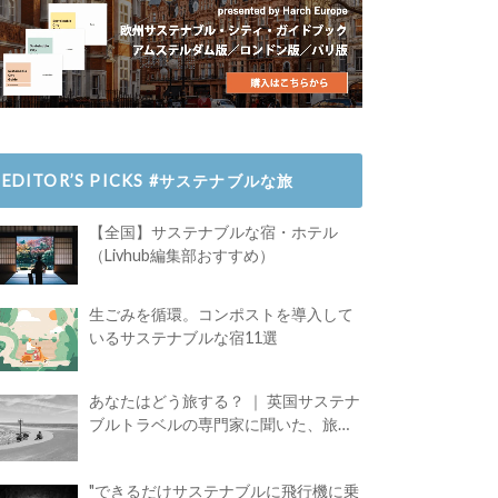
EDITOR’S PICKS #サステナブルな旅
【全国】サステナブルな宿・ホテル
（Livhub編集部おすすめ）
生ごみを循環。コンポストを導入して
いるサステナブルな宿11選
あなたはどう旅する？ ｜ 英国サステナ
ブルトラベルの専門家に聞いた、旅の
魅力
"できるだけサステナブルに飛行機に乗