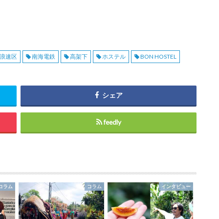
浪速区
南海電鉄
高架下
ホステル
BON HOSTEL
シェア
feedly
コラム
コラム
インタビュー