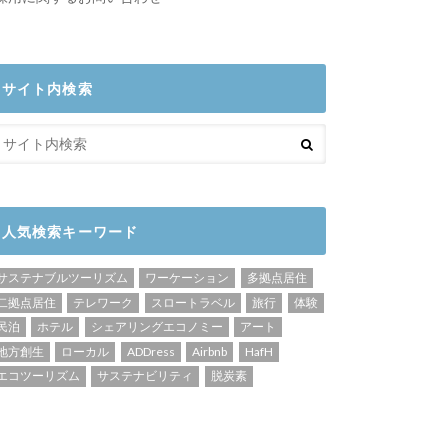
サイト内検索
人気検索キーワード
サステナブルツーリズム
ワーケーション
多拠点居住
二拠点居住
テレワーク
スロートラベル
旅行
体験
民泊
ホテル
シェアリングエコノミー
アート
地方創生
ローカル
ADDress
Airbnb
HafH
エコツーリズム
サステナビリティ
脱炭素