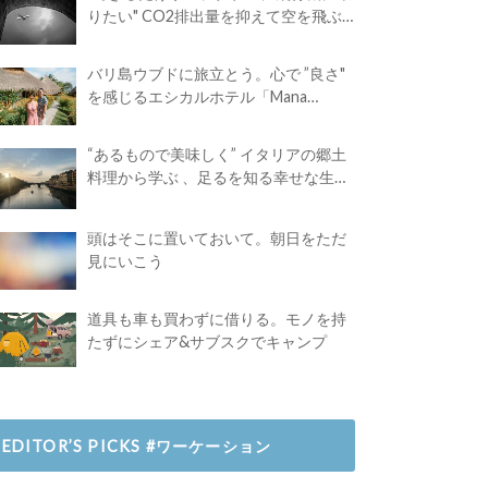
りたい" CO2排出量を抑えて空を飛ぶ
には？
バリ島ウブドに旅立とう。心で ”良さ"
を感じるエシカルホテル「Mana
Earthly Paradise」
“あるもので美味しく” イタリアの郷土
料理から学ぶ 、足るを知る幸せな生き
方
頭はそこに置いておいて。朝日をただ
見にいこう
道具も車も買わずに借りる。モノを持
たずにシェア&サブスクでキャンプ
EDITOR’S PICKS #ワーケーション