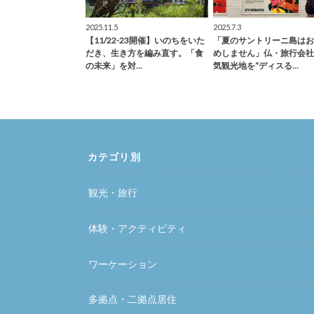
2025.11.5
2025.7.3
【11/22-23開催】いのちをいた
「夏のサントリーニ島はお
だき、生き方を編み直す。「食
めしません」仏・旅行会社
の未来」を対…
気観光地を“ディスる…
カテゴリ別
観光・旅行
体験・アクティビティ
ワーケーション
多拠点・二拠点居住