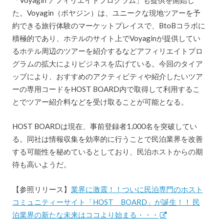
た。Voyagin（ボヤジン）は、ユニークな現地ツアーを予
約できる旅行体験のマーケットプレイスで、BtoBコラボに
積極的であり、ホテルのサイト上でVoyaginが提供してい
るホテル周辺のツアーを紹介するなどアフィリエイトプロ
グラムの拡大によりビジネスを広げている。今回のタイア
ップにより、おすすめのアクティビティや紹介したいツア
ーの専用コードをHOST BOARD内で取得して利用するこ
とでツアー紹介料などを受け取ることが可能となる。
HOST BOARDは現在、事前登録者1,000名を突破してい
る。同社は情報収集を効率的に行うことで民泊業界を改善
する可能性を秘めているとしており、民泊ホストからの期
待も高いようだ。
【参照リリース】
業界に激震！！ついに民泊専門のホスト
コミュニティーサイト「HOST BOARD」が誕生！！ 民
泊業界の新たな未来はココより始まる・・・