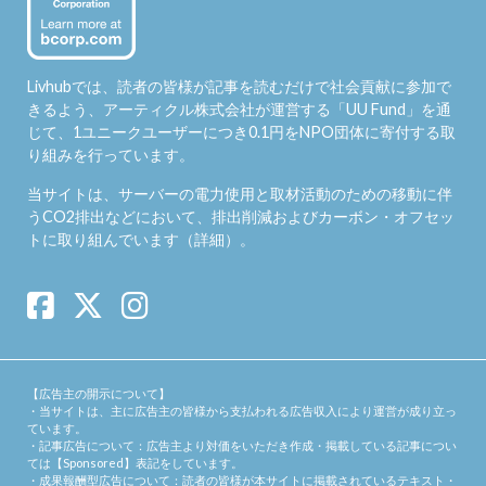
Livhubでは、読者の皆様が記事を読むだけで社会貢献に参加で
きるよう、アーティクル株式会社が運営する「
UU Fund
」を通
じて、1ユニークユーザーにつき0.1円をNPO団体に寄付する取
り組みを行っています。
当サイトは、サーバーの電力使用と取材活動のための移動に伴
うCO2排出などにおいて、排出削減およびカーボン・オフセッ
トに取り組んでいます（
詳細
）。
【広告主の開示について】
・当サイトは、主に広告主の皆様から支払われる広告収入により運営が成り立っ
ています。
・記事広告について：広告主より対価をいただき作成・掲載している記事につい
ては【Sponsored】表記をしています。
・成果報酬型広告について：読者の皆様が本サイトに掲載されているテキスト・