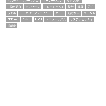
サステナブルツーリズム
ワーケーション
多拠点居住
二拠点居住
テレワーク
スロートラベル
旅行
体験
民泊
ホテル
シェアリングエコノミー
アート
地方創生
ローカル
ADDress
Airbnb
HafH
エコツーリズム
サステナビリティ
脱炭素