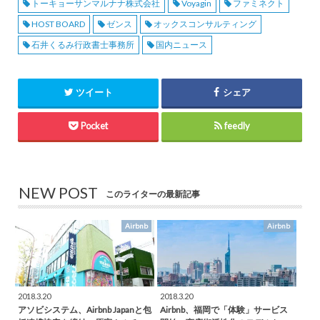
トーキョーサンマルナナ株式会社
Voyagin
ファミネクト
HOST BOARD
ゼンス
オックスコンサルティング
石井くるみ行政書士事務所
国内ニュース
ツイート
シェア
Pocket
feedly
NEW POST
このライターの最新記事
Airbnb
Airbnb
2018.3.20
2018.3.20
アソビシステム、Airbnb Japanと包
Airbnb、福岡で「体験」サービス