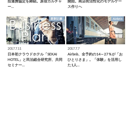
括連携協定を締結。原宿カルチャ
開始。商店街活性化のモデルケー
ー…
ス作りへ
最新記事
Airbnb
2017.7.11
2017.7.7
日本初クラウドホテル「SEKAI
Airbnb、全予約の14～27％が「お
HOTEL」と民泊総合研究所、共同
ひとりさま」。「体験」を活用し
セミナー…
た1人…