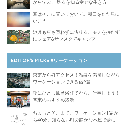
から学ぶ 、足るを知る幸せな生き方
頭はそこに置いておいて。朝日をただ見に
いこう
道具も車も買わずに借りる。モノを持たず
にシェア&サブスクでキャンプ
EDITOR’S PICKS #ワーケーション
東京から好アクセス！温泉を満喫しながら
ワーケーションできる宿9選
朝にひとっ風呂浴びてから、仕事しよう！
関東のおすすめ銭湯
ちょっとそこまで、ワーケーション | 家か
ら40分、知らない町の静かな本屋で夢に近
づく4時間の旅