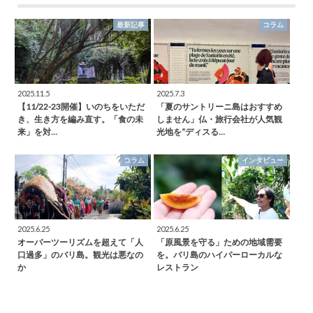
最新記事
コラム
2025.11.5
2025.7.3
【11/22-23開催】いのちをいただ
「夏のサントリーニ島はおすすめ
き、生き方を編み直す。「食の未
しません」仏・旅行会社が人気観
来」を対…
光地を“ディスる…
コラム
インタビュー
2025.6.25
2025.6.25
オーバーツーリズムを超えて「人
「原風景を守る」ための地域需要
口過多」のバリ島。観光は悪なの
を。バリ島のハイパーローカルな
か
レストラン