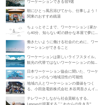
ワーケーションできる宿9選
朝にひとっ風呂浴びてから、仕事しよう！
関東のおすすめ銭湯
ちょっとそこまで、ワーケーション | 家か
ら40分、知らない町の静かな本屋で夢に近
づく4時間の旅
働きたいように働ける社会のために、ワー
ケーションができること
ワーケーションは新しいライフスタイル。
観光の代替ではないワーケーションの知ら
れざる魅力
日本ワーケーション協会に聞いた、ワーケ
ーションのもつ地域活性の可能性
地域の人とワーケーションの価値をつく
る。小田急電鉄株式会社 木谷周吾さんイン
タビュー
テレワークしながら社会貢献もする。
Lenovoが提案する ”これからの生き方"