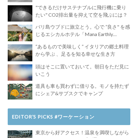
"できるだけサステナブルに飛行機に乗り
たい" CO2排出量を抑えて空を飛ぶには？
バリ島ウブドに旅立とう。心で ”良さ" を感
じるエシカルホテル「Mana Earthly
Paradise」
“あるもので美味しく” イタリアの郷土料理
から学ぶ 、足るを知る幸せな生き方
頭はそこに置いておいて。朝日をただ見に
いこう
道具も車も買わずに借りる。モノを持たず
にシェア&サブスクでキャンプ
EDITOR’S PICKS #ワーケーション
東京から好アクセス！温泉を満喫しながら