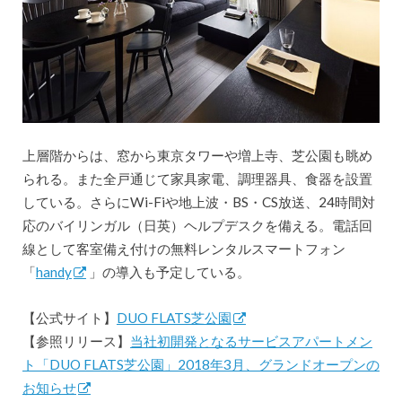
上層階からは、窓から東京タワーや増上寺、芝公園も眺め
られる。また全戸通じて家具家電、調理器具、食器を設置
している。さらにWi-Fiや地上波・BS・CS放送、24時間対
応のバイリンガル（日英）ヘルプデスクを備える。電話回
線として客室備え付けの無料レンタルスマートフォン
「
handy
」の導入も予定している。
【公式サイト】
DUO FLATS芝公園
【参照リリース】
当社初開発となるサービスアパートメン
ト「DUO FLATS芝公園」2018年3月、グランドオープンの
お知らせ