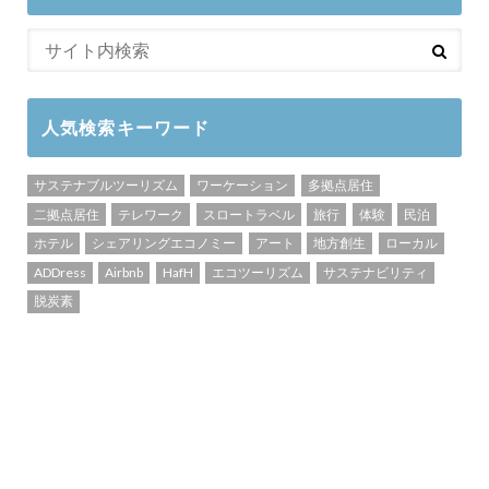
人気検索キーワード
サステナブルツーリズム
ワーケーション
多拠点居住
二拠点居住
テレワーク
スロートラベル
旅行
体験
民泊
ホテル
シェアリングエコノミー
アート
地方創生
ローカル
ADDress
Airbnb
HafH
エコツーリズム
サステナビリティ
脱炭素