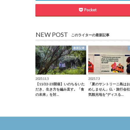
Pocket
NEW POST
このライターの最新記事
最新記事
2025.11.5
2025.7.3
【11/22-23開催】いのちをいた
「夏のサントリーニ島はお
だき、生き方を編み直す。「食
めしません」仏・旅行会社
の未来」を対…
気観光地を“ディスる…