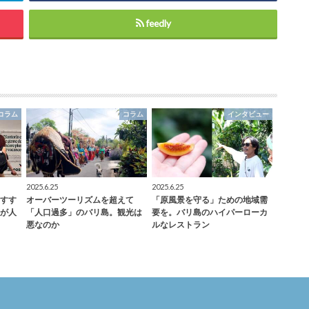
feedly
コラム
コラム
インタビュー
2025.6.25
2025.6.25
すす
オーバーツーリズムを超えて
「原風景を守る」ための地域需
が人
「人口過多」のバリ島。観光は
要を。バリ島のハイパーローカ
悪なのか
ルなレストラン