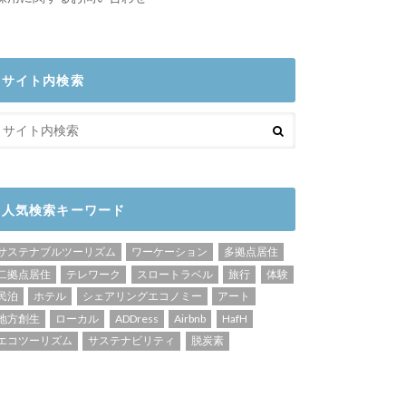
サイト内検索
人気検索キーワード
サステナブルツーリズム
ワーケーション
多拠点居住
二拠点居住
テレワーク
スロートラベル
旅行
体験
民泊
ホテル
シェアリングエコノミー
アート
地方創生
ローカル
ADDress
Airbnb
HafH
エコツーリズム
サステナビリティ
脱炭素