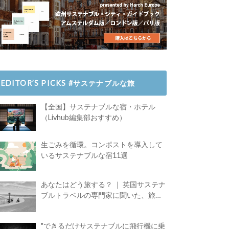
EDITOR’S PICKS #サステナブルな旅
【全国】サステナブルな宿・ホテル
（Livhub編集部おすすめ）
生ごみを循環。コンポストを導入して
いるサステナブルな宿11選
あなたはどう旅する？ ｜ 英国サステナ
ブルトラベルの専門家に聞いた、旅の
魅力
"できるだけサステナブルに飛行機に乗