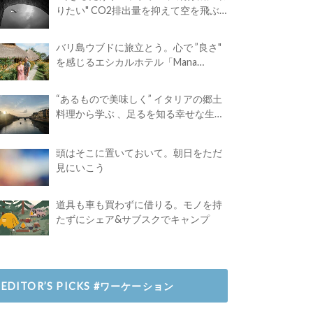
りたい" CO2排出量を抑えて空を飛ぶ
には？
バリ島ウブドに旅立とう。心で ”良さ"
を感じるエシカルホテル「Mana
Earthly Paradise」
“あるもので美味しく” イタリアの郷土
料理から学ぶ 、足るを知る幸せな生き
方
頭はそこに置いておいて。朝日をただ
見にいこう
道具も車も買わずに借りる。モノを持
たずにシェア&サブスクでキャンプ
EDITOR’S PICKS #ワーケーション