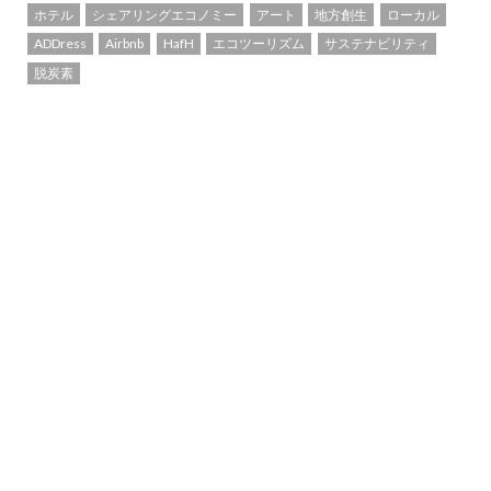
ホテル
シェアリングエコノミー
アート
地方創生
ローカル
ADDress
Airbnb
HafH
エコツーリズム
サステナビリティ
脱炭素