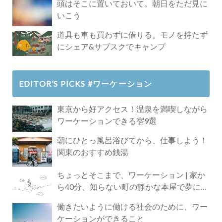
頭はそこに置いておいて。朝日をただ見に
いこう
道具も車も買わずに借りる。モノを持たず
にシェア&サブスクでキャンプ
EDITOR’S PICKS #ワーケーション
東京から好アクセス！温泉を満喫しながら
ワーケーションできる宿9選
朝にひとっ風呂浴びてから、仕事しよう！
関東のおすすめ銭湯
ちょっとそこまで、ワーケーション | 家か
ら40分、知らない町の静かな本屋で夢に近
づく4時間の旅
働きたいように働ける社会のために、ワー
ケーションができること