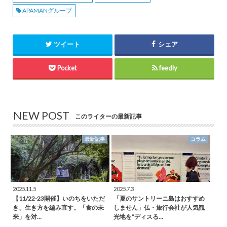
APAMANグループ
ツイート
シェア
Pocket
feedly
NEW POST
このライターの最新記事
最新記事
コラム
2025.11.5
2025.7.3
【11/22-23開催】いのちをいただ
「夏のサントリーニ島はおすすめ
き、生き方を編み直す。「食の未
しません」仏・旅行会社が人気観
来」を対…
光地を“ディスる…