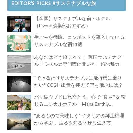
EDITOR’S PICKS #サステナブルな旅
【全国】サステナブルな宿・ホテル
（Livhub編集部おすすめ）
生ごみを循環。コンポストを導入している
サステナブルな宿11選
あなたはどう旅する？ ｜ 英国サステナブ
ルトラベルの専門家に聞いた、旅の魅力
"できるだけサステナブルに飛行機に乗り
たい" CO2排出量を抑えて空を飛ぶには？
バリ島ウブドに旅立とう。心で ”良さ" を感
じるエシカルホテル「Mana Earthly
Paradise」
“あるもので美味しく” イタリアの郷土料理
から学ぶ 、足るを知る幸せな生き方