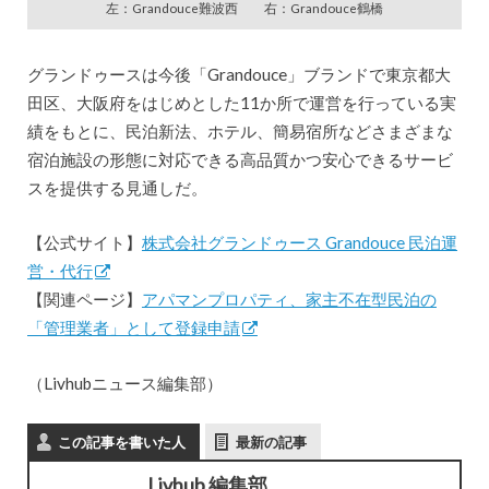
左：Grandouce難波西 右：Grandouce鶴橋
グランドゥースは今後「Grandouce」ブランドで東京都大
田区、大阪府をはじめとした11か所で運営を行っている実
績をもとに、民泊新法、ホテル、簡易宿所などさまざまな
宿泊施設の形態に対応できる高品質かつ安心できるサービ
スを提供する見通しだ。
【公式サイト】
株式会社グランドゥース Grandouce 民泊運
営・代行
【関連ページ】
アパマンプロパティ、家主不在型民泊の
「管理業者」として登録申請
（Livhubニュース編集部）
この記事を書いた人
最新の記事
Livhub 編集部