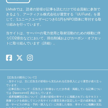
Livhubでは、読者の皆様が記事を読むだけで社会貢献に参加で
きるよう、アーティクル株式会社が運営する「
UU Fund
」を通
じて、1ユニークユーザーにつき0.1円をNPO団体に寄付する取
り組みを行っています。
当サイトは、サーバーの電力使用と取材活動のための移動に伴
うCO2排出などにおいて、排出削減およびカーボン・オフセッ
トに取り組んでいます（
詳細
）。
【広告主の開示について】
・当サイトは、主に広告主の皆様から支払われる広告収入により運営が成り立っ
ています。
・記事広告について：広告主より対価をいただき作成・掲載している記事につい
ては【Sponsored】表記をしています。
・成果報酬型広告について：読者の皆様が本サイトに掲載されているテキスト・
画像リンクを経由してリンク先サイトの運営主体が設定した一定の成果地点（製
品・サービスの申込・予約・購入など）に到達した場合、本サイトに報酬が支払