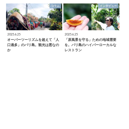
コラム
インタビュー
2025.6.25
2025.6.25
オーバーツーリズムを超えて「人
「原風景を守る」ための地域需要
口過多」のバリ島。観光は悪なの
を。バリ島のハイパーローカルな
か
レストラン