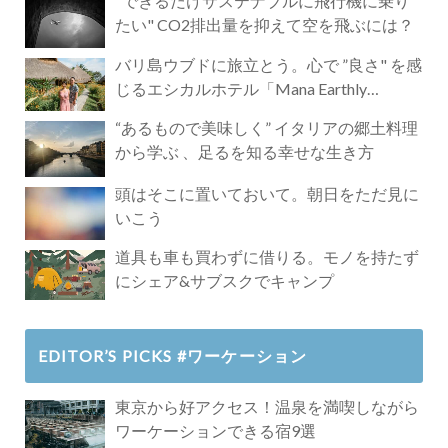
"できるだけサステナブルに飛行機に乗り
たい" CO2排出量を抑えて空を飛ぶには？
バリ島ウブドに旅立とう。心で ”良さ" を感
じるエシカルホテル「Mana Earthly
Paradise」
“あるもので美味しく” イタリアの郷土料理
から学ぶ 、足るを知る幸せな生き方
頭はそこに置いておいて。朝日をただ見に
いこう
道具も車も買わずに借りる。モノを持たず
にシェア&サブスクでキャンプ
EDITOR’S PICKS #ワーケーション
東京から好アクセス！温泉を満喫しながら
ワーケーションできる宿9選