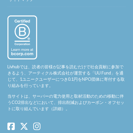
Livhubでは、読者の皆様が記事を読むだけで社会貢献に参加で
きるよう、アーティクル株式会社が運営する「
UU Fund
」を通
じて、1ユニークユーザーにつき0.1円をNPO団体に寄付する取
り組みを行っています。
当サイトは、サーバーの電力使用と取材活動のための移動に伴
うCO2排出などにおいて、排出削減およびカーボン・オフセッ
トに取り組んでいます（
詳細
）。