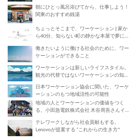
朝にひとっ風呂浴びてから、仕事しよう！
関東のおすすめ銭湯
ちょっとそこまで、ワーケーション | 家か
ら40分、知らない町の静かな本屋で夢に近
づく4時間の旅
働きたいように働ける社会のために、ワー
ケーションができること
ワーケーションは新しいライフスタイル。
観光の代替ではないワーケーションの知ら
れざる魅力
日本ワーケーション協会に聞いた、ワーケ
ーションのもつ地域活性の可能性
地域の人とワーケーションの価値をつく
る。小田急電鉄株式会社 木谷周吾さんイン
タビュー
テレワークしながら社会貢献もする。
Lenovoが提案する ”これからの生き方"