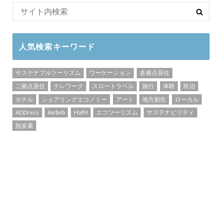
人気検索キーワード
サステナブルツーリズム
ワーケーション
多拠点居住
二拠点居住
テレワーク
スロートラベル
旅行
体験
民泊
ホテル
シェアリングエコノミー
アート
地方創生
ローカル
ADDress
Airbnb
HafH
エコツーリズム
サステナビリティ
脱炭素