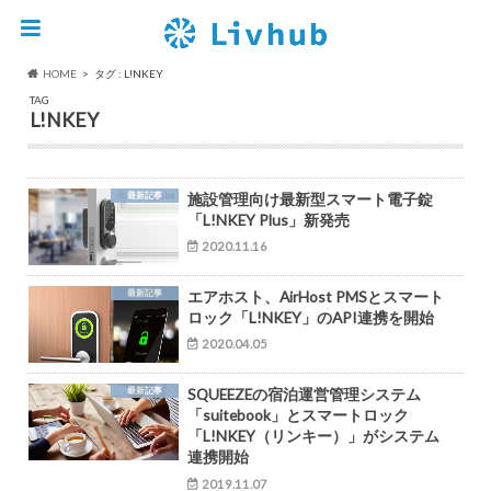
HOME
タグ : L!NKEY
TAG
L!NKEY
最新記事
施設管理向け最新型スマート電子錠
「L!NKEY Plus」新発売
2020.11.16
最新記事
エアホスト、AirHost PMSとスマート
ロック「L!NKEY」のAPI連携を開始
2020.04.05
最新記事
SQUEEZEの宿泊運営管理システム
「suitebook」とスマートロック
「L!NKEY（リンキー）」がシステム
連携開始
2019.11.07