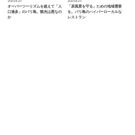
2025.6.25
2025.6.25
オーバーツーリズムを超えて「人
「原風景を守る」ための地域需要
口過多」のバリ島。観光は悪なの
を。バリ島のハイパーローカルな
か
レストラン