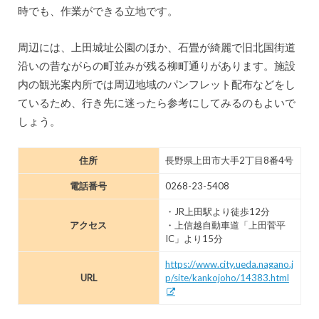
時でも、作業ができる立地です。
周辺には、上田城址公園のほか、石畳が綺麗で旧北国街道
沿いの昔ながらの町並みが残る柳町通りがあります。施設
内の観光案内所では周辺地域のパンフレット配布などをし
ているため、行き先に迷ったら参考にしてみるのもよいで
しょう。
住所
長野県上田市大手2丁目8番4号
電話番号
0268-23-5408
・JR上田駅より徒歩12分
アクセス
・上信越自動車道「上田菅平
IC」より15分
https://www.city.ueda.nagano.j
URL
p/site/kankojoho/14383.html