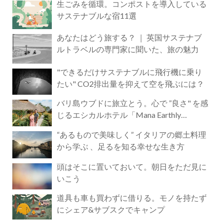
生ごみを循環。コンポストを導入している
サステナブルな宿11選
あなたはどう旅する？ ｜ 英国サステナブ
ルトラベルの専門家に聞いた、旅の魅力
"できるだけサステナブルに飛行機に乗り
たい" CO2排出量を抑えて空を飛ぶには？
バリ島ウブドに旅立とう。心で ”良さ" を感
じるエシカルホテル「Mana Earthly
Paradise」
“あるもので美味しく” イタリアの郷土料理
から学ぶ 、足るを知る幸せな生き方
頭はそこに置いておいて。朝日をただ見に
いこう
道具も車も買わずに借りる。モノを持たず
にシェア&サブスクでキャンプ