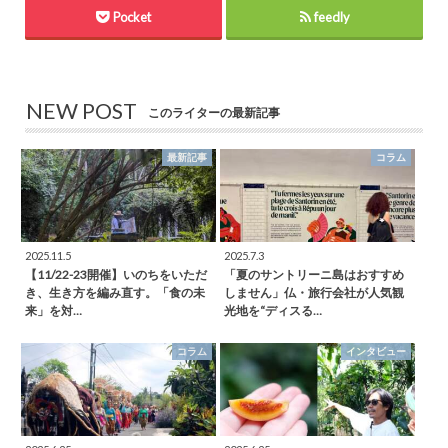
Pocket
feedly
NEW POST
このライターの最新記事
最新記事
コラム
2025.11.5
2025.7.3
【11/22-23開催】いのちをいただ
「夏のサントリーニ島はおすすめ
き、生き方を編み直す。「食の未
しません」仏・旅行会社が人気観
来」を対…
光地を“ディスる…
コラム
インタビュー