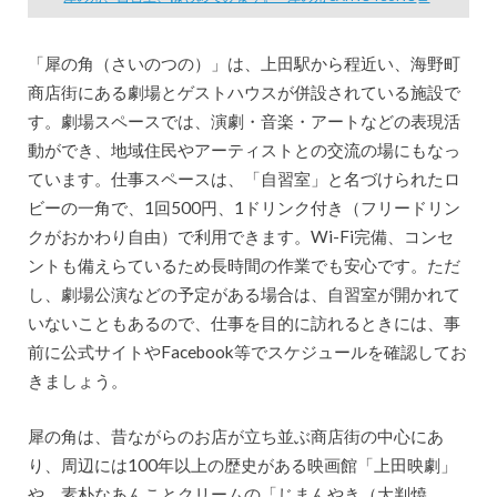
「犀の角（さいのつの）」は、上田駅から程近い、海野町
商店街にある劇場とゲストハウスが併設されている施設で
す。劇場スペースでは、演劇・音楽・アートなどの表現活
動ができ、地域住民やアーティストとの交流の場にもなっ
ています。仕事スペースは、「自習室」と名づけられたロ
ビーの一角で、1回500円、1ドリンク付き（フリードリン
クがおかわり自由）で利用できます。Wi-Fi完備、コンセ
ントも備えらているため長時間の作業でも安心です。ただ
し、劇場公演などの予定がある場合は、自習室が開かれて
いないこともあるので、仕事を目的に訪れるときには、事
前に公式サイトやFacebook等でスケジュールを確認してお
きましょう。
犀の角は、昔ながらのお店が立ち並ぶ商店街の中心にあ
り、周辺には100年以上の歴史がある映画館「上田映劇」
や、素朴なあんことクリームの「じまんやき（大判焼