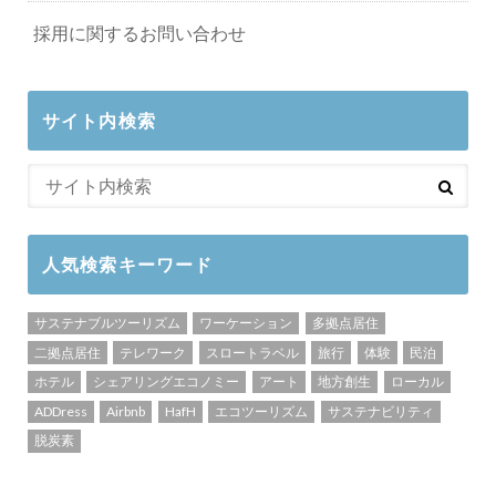
採用に関するお問い合わせ
サイト内検索
人気検索キーワード
サステナブルツーリズム
ワーケーション
多拠点居住
二拠点居住
テレワーク
スロートラベル
旅行
体験
民泊
ホテル
シェアリングエコノミー
アート
地方創生
ローカル
ADDress
Airbnb
HafH
エコツーリズム
サステナビリティ
脱炭素