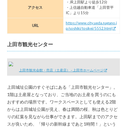
・JR上田駅より徒歩12分
アクセス
・上信越自動車道「上田菅平
IC」より15分
https://www.city.ueda.nagano.j
URL
p/soshiki/tosikei/5552.html
上田市観光センター
上田市観光会館・売店（土産店） – 上田市ホームページ
上田城址公園のすぐそばにある「上田市観光センター」。
1階は土産屋となっており、ご当地のお土産を買うのにも
おすすめの場所です。ワークスペースとしても使える2階
からは上田城址公園が見え、春は満開の桜、秋は色とりど
りの紅葉を見ながら仕事ができます。上田駅までのアクセ
スが良いため、「帰りの新幹線まであと1時間！」という