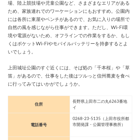
場、陸上競技場や児童公園など、さまざまなエリアがある
ため、家族連れでのワーケーションにもおすすめ。公園内
には各所に東屋やベンチがあるので、お気に入りの場所で
自然の風を感じながら仕事ができます。ただし、Wi-Fi環
境や電源がないため、オフラインでの作業をするか、もし
くはポケットWi-Fiやモバイルバッテリーを持参するとよ
いでしょう。
上田城址公園のすぐ近くには、そば処の「千本桜」や「草
笛」があるので、仕事をした後はツルっと信州蕎麦を食べ
に行ってみてはいかがでしょうか。
長野県上田市二の丸6263番地
住所
イ
0268-23-5135（上田市役所都
市開発課・公園管理事務所）
電話番号