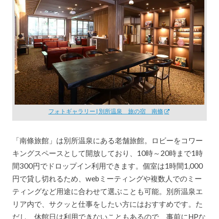
フォトギャラリー | 別所温泉 旅の宿 南條
「南條旅館」は別所温泉にある老舗旅館。ロビーをコワー
キングスペースとして開放しており、10時～20時まで1時
間300円でドロップイン利用できます。個室は1時間1,000
円で貸し切れるため、webミーティングや複数人でのミー
ティングなど用途に合わせて選ぶことも可能。別所温泉エ
リア内で、サクッと仕事をしたい方にはおすすめです。た
だし、休館日は利用できないこともあるので、事前にHPな