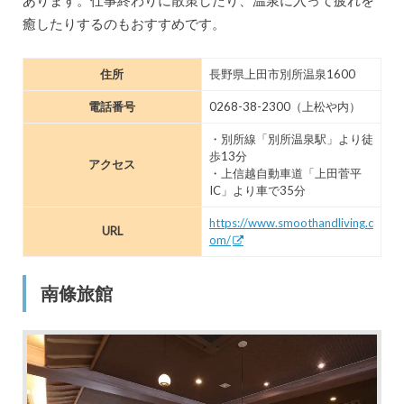
あります。仕事終わりに散策したり、温泉に入って疲れを
癒したりするのもおすすめです。
住所
長野県上田市別所温泉1600
電話番号
0268-38-2300（上松や内）
・別所線「別所温泉駅」より徒
歩13分
アクセス
・上信越自動車道「上田菅平
IC」より車で35分
https://www.smoothandliving.c
URL
om/
南條旅館