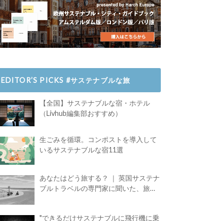
EDITOR’S PICKS #サステナブルな旅
【全国】サステナブルな宿・ホテル
（Livhub編集部おすすめ）
生ごみを循環。コンポストを導入して
いるサステナブルな宿11選
あなたはどう旅する？ ｜ 英国サステナ
ブルトラベルの専門家に聞いた、旅の
魅力
"できるだけサステナブルに飛行機に乗