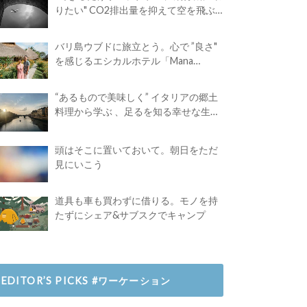
りたい" CO2排出量を抑えて空を飛ぶ
には？
バリ島ウブドに旅立とう。心で ”良さ"
を感じるエシカルホテル「Mana
Earthly Paradise」
“あるもので美味しく” イタリアの郷土
料理から学ぶ 、足るを知る幸せな生き
方
頭はそこに置いておいて。朝日をただ
見にいこう
道具も車も買わずに借りる。モノを持
たずにシェア&サブスクでキャンプ
EDITOR’S PICKS #ワーケーション