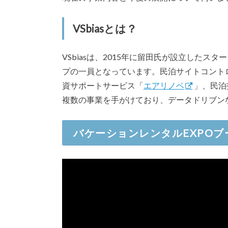
VSbiasとは？
VSbiasは、2015年に留田氏が設立したス
プの一員となっています。民泊サイトコント
資サポートサービス「
エアリノベ
」、民泊
複数の事業を手がけており、データドリブン
バケーションレンタルEXPO