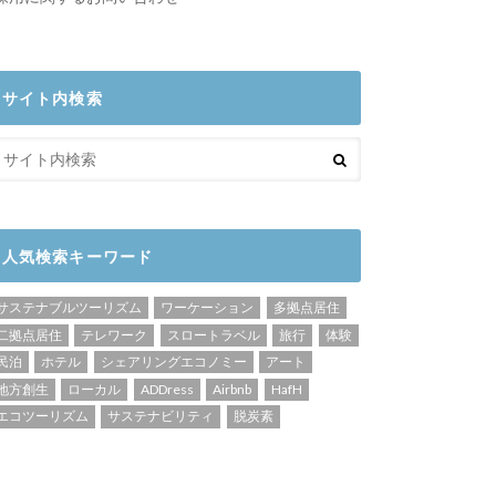
サイト内検索
人気検索キーワード
サステナブルツーリズム
ワーケーション
多拠点居住
二拠点居住
テレワーク
スロートラベル
旅行
体験
民泊
ホテル
シェアリングエコノミー
アート
地方創生
ローカル
ADDress
Airbnb
HafH
エコツーリズム
サステナビリティ
脱炭素