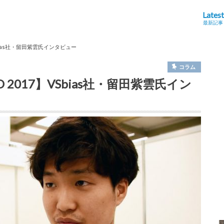
Latest
最新記事
bias社・留田紫雲氏インタビュー
コラム
2017】VSbias社・留田紫雲氏イン