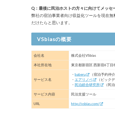
Q：最後に民泊ホストの方々に向けてメッセ
弊社の宿泊事業者向け収益化ツールを現在無
だけたらと思います。
VSbiasの概要
会社名
株式会社VSbias
本社所在地
東京都新宿区 西新宿6丁目8
・
baberu
（宿泊予約仲
サービス名
・
エアリノベ
（ビックデ
・
民泊総合研究所
（民泊
サービス内容
民泊支援ツール
URL
http://vsbias.com/