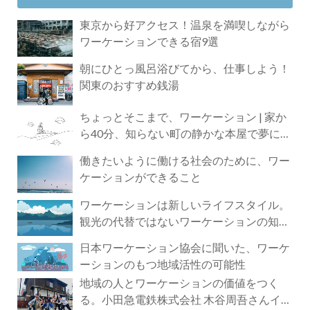
東京から好アクセス！温泉を満喫しながら
ワーケーションできる宿9選
朝にひとっ風呂浴びてから、仕事しよう！
関東のおすすめ銭湯
ちょっとそこまで、ワーケーション | 家か
ら40分、知らない町の静かな本屋で夢に近
づく4時間の旅
働きたいように働ける社会のために、ワー
ケーションができること
ワーケーションは新しいライフスタイル。
観光の代替ではないワーケーションの知ら
れざる魅力
日本ワーケーション協会に聞いた、ワーケ
ーションのもつ地域活性の可能性
地域の人とワーケーションの価値をつく
る。小田急電鉄株式会社 木谷周吾さんイン