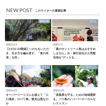
NEW POST
このライターの最新記事
最新記事
コラム
2025.11.5
2025.7.3
【11/22-23開催】いのちをいただ
「夏のサントリーニ島はおすすめ
き、生き方を編み直す。「食の未
しません」仏・旅行会社が人気観
来」を対…
光地を“ディスる…
コラム
インタビュー
2025.6.25
2025.6.25
オーバーツーリズムを超えて「人
「原風景を守る」ための地域需要
口過多」のバリ島。観光は悪なの
を。バリ島のハイパーローカルな
か
レストラン