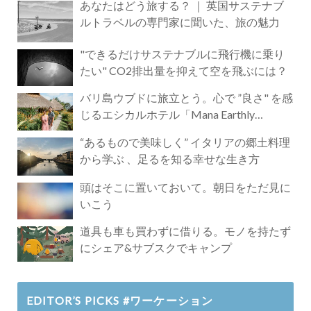
あなたはどう旅する？ ｜ 英国サステナブ
ルトラベルの専門家に聞いた、旅の魅力
"できるだけサステナブルに飛行機に乗り
たい" CO2排出量を抑えて空を飛ぶには？
バリ島ウブドに旅立とう。心で ”良さ" を感
じるエシカルホテル「Mana Earthly
Paradise」
“あるもので美味しく” イタリアの郷土料理
から学ぶ 、足るを知る幸せな生き方
頭はそこに置いておいて。朝日をただ見に
いこう
道具も車も買わずに借りる。モノを持たず
にシェア&サブスクでキャンプ
EDITOR’S PICKS #ワーケーション