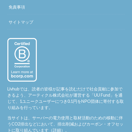
免責事項
サイトマップ
Livhubでは、読者の皆様が記事を読むだけで社会貢献に参加で
きるよう、アーティクル株式会社が運営する「
UU Fund
」を通
じて、1ユニークユーザーにつき0.1円をNPO団体に寄付する取
り組みを行っています。
当サイトは、サーバーの電力使用と取材活動のための移動に伴
うCO2排出などにおいて、排出削減およびカーボン・オフセッ
トに取り組んでいます（
詳細
）。