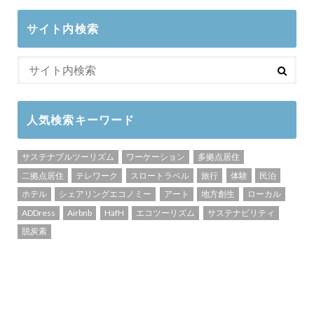
サイト内検索
人気検索キーワード
サステナブルツーリズム
ワーケーション
多拠点居住
二拠点居住
テレワーク
スロートラベル
旅行
体験
民泊
ホテル
シェアリングエコノミー
アート
地方創生
ローカル
ADDress
Airbnb
HafH
エコツーリズム
サステナビリティ
脱炭素