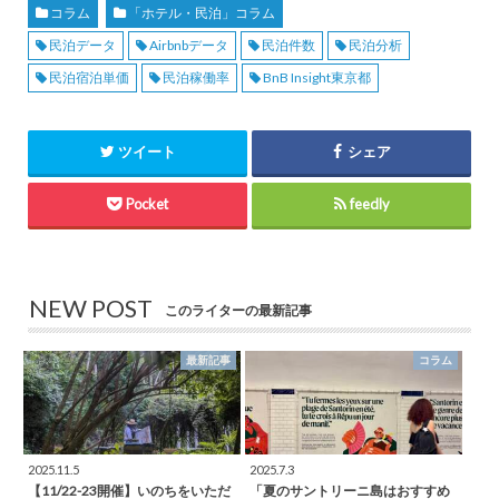
コラム
「ホテル・民泊」コラム
民泊データ
Airbnbデータ
民泊件数
民泊分析
民泊宿泊単価
民泊稼働率
BnB Insight東京都
ツイート
シェア
Pocket
feedly
NEW POST
このライターの最新記事
最新記事
コラム
2025.11.5
2025.7.3
【11/22-23開催】いのちをいただ
「夏のサントリーニ島はおすすめ