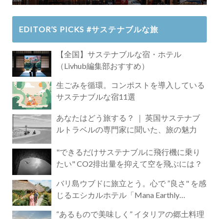
EDITOR’S PICKS #サステナブルな旅
【全国】サステナブルな宿・ホテル
（Livhub編集部おすすめ）
生ごみを循環。コンポストを導入している
サステナブルな宿11選
あなたはどう旅する？ ｜ 英国サステナブ
ルトラベルの専門家に聞いた、旅の魅力
"できるだけサステナブルに飛行機に乗り
たい" CO2排出量を抑えて空を飛ぶには？
バリ島ウブドに旅立とう。心で ”良さ" を感
じるエシカルホテル「Mana Earthly
Paradise」
“あるもので美味しく” イタリアの郷土料理