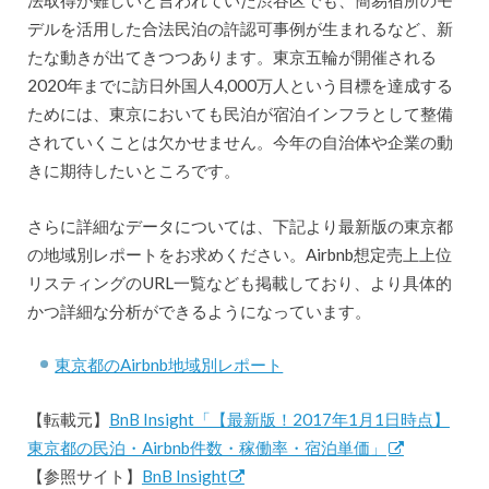
法取得が難しいと言われていた渋谷区でも、簡易宿所のモ
デルを活用した合法民泊の許認可事例が生まれるなど、新
たな動きが出てきつつあります。東京五輪が開催される
2020年までに訪日外国人4,000万人という目標を達成する
ためには、東京においても民泊が宿泊インフラとして整備
されていくことは欠かせません。今年の自治体や企業の動
きに期待したいところです。
さらに詳細なデータについては、下記より最新版の東京都
の地域別レポートをお求めください。Airbnb想定売上上位
リスティングのURL一覧なども掲載しており、より具体的
かつ詳細な分析ができるようになっています。
東京都のAirbnb地域別レポート
【転載元】
BnB Insight「【最新版！2017年1月1日時点】
東京都の民泊・Airbnb件数・稼働率・宿泊単価」
【参照サイト】
BnB Insight