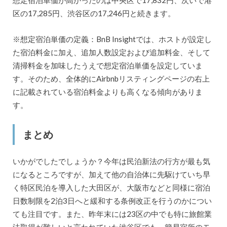
想定宿泊単価が高かったのは中央区で17,832円、次いで港
区の17,285円、渋谷区の17,246円と続きます。
※想定宿泊単価の定義：BnB Insightでは、ホストが設定し
た宿泊料金に加え、追加人数設定および追加料金、そして
清掃料金を加味したうえで想定宿泊単価を設定していま
す。そのため、全体的にAirbnbリスティングページの右上
に記載されている宿泊料金よりも高くなる傾向がありま
す。
まとめ
いかがでしたでしょうか？今年は民泊新法の行方が最も気
になるところですが、加えて他の自治体に先駆けていち早
く特区民泊を導入した大田区が、大阪市などと同様に宿泊
日数制限を2泊3日へと緩和する条例改正を行うのかについ
ても注目です。また、昨年末には23区の中でも特に旅館業