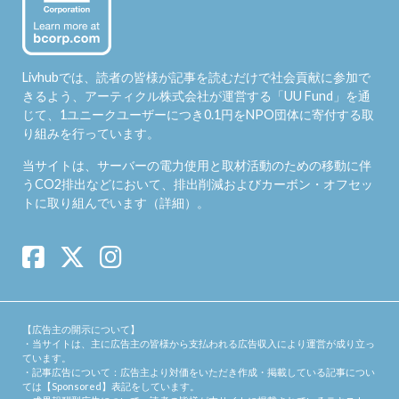
Livhubでは、読者の皆様が記事を読むだけで社会貢献に参加で
きるよう、アーティクル株式会社が運営する「
UU Fund
」を通
じて、1ユニークユーザーにつき0.1円をNPO団体に寄付する取
り組みを行っています。
当サイトは、サーバーの電力使用と取材活動のための移動に伴
うCO2排出などにおいて、排出削減およびカーボン・オフセッ
トに取り組んでいます（
詳細
）。
【広告主の開示について】
・当サイトは、主に広告主の皆様から支払われる広告収入により運営が成り立っ
ています。
・記事広告について：広告主より対価をいただき作成・掲載している記事につい
ては【Sponsored】表記をしています。