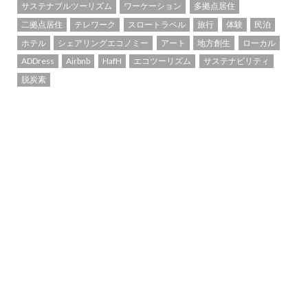
サステナブルツーリズム
ワーケーション
多拠点居住
二拠点居住
テレワーク
スロートラベル
旅行
体験
民泊
ホテル
シェアリングエコノミー
アート
地方創生
ローカル
ADDress
Airbnb
HafH
エコツーリズム
サステナビリティ
脱炭素