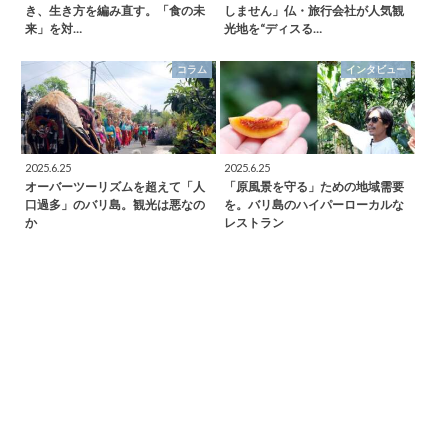
き、生き方を編み直す。「食の未
しません」仏・旅行会社が人気観
来」を対…
光地を“ディスる…
コラム
インタビュー
2025.6.25
2025.6.25
オーバーツーリズムを超えて「人
「原風景を守る」ための地域需要
口過多」のバリ島。観光は悪なの
を。バリ島のハイパーローカルな
か
レストラン