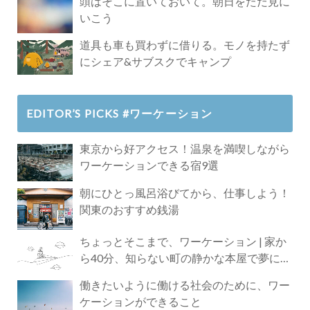
頭はそこに置いておいて。朝日をただ見に
いこう
道具も車も買わずに借りる。モノを持たず
にシェア&サブスクでキャンプ
EDITOR’S PICKS #ワーケーション
東京から好アクセス！温泉を満喫しながら
ワーケーションできる宿9選
朝にひとっ風呂浴びてから、仕事しよう！
関東のおすすめ銭湯
ちょっとそこまで、ワーケーション | 家か
ら40分、知らない町の静かな本屋で夢に近
づく4時間の旅
働きたいように働ける社会のために、ワー
ケーションができること