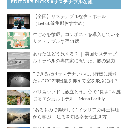
EDITOR’S PICKS #サステナブルな旅
【全国】サステナブルな宿・ホテル
（Livhub編集部おすすめ）
生ごみを循環。コンポストを導入している
サステナブルな宿11選
あなたはどう旅する？ ｜ 英国サステナブ
ルトラベルの専門家に聞いた、旅の魅力
"できるだけサステナブルに飛行機に乗り
たい" CO2排出量を抑えて空を飛ぶには？
バリ島ウブドに旅立とう。心で ”良さ" を感
じるエシカルホテル「Mana Earthly
Paradise」
“あるもので美味しく” イタリアの郷土料理
から学ぶ 、足るを知る幸せな生き方