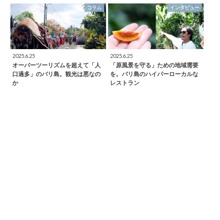
コラム
インタビュー
2025.6.25
2025.6.25
オーバーツーリズムを超えて「人
「原風景を守る」ための地域需要
口過多」のバリ島。観光は悪なの
を。バリ島のハイパーローカルな
か
レストラン