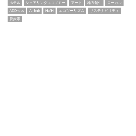
ホテル
シェアリングエコノミー
アート
地方創生
ローカル
ADDress
Airbnb
HafH
エコツーリズム
サステナビリティ
脱炭素