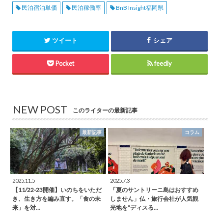
民泊宿泊単価
民泊稼働率
BnB Insight福岡県
ツイート
シェア
Pocket
feedly
NEW POST
このライターの最新記事
最新記事
コラム
2025.11.5
2025.7.3
【11/22-23開催】いのちをいただ
「夏のサントリーニ島はおすすめ
き、生き方を編み直す。「食の未
しません」仏・旅行会社が人気観
来」を対…
光地を“ディスる…