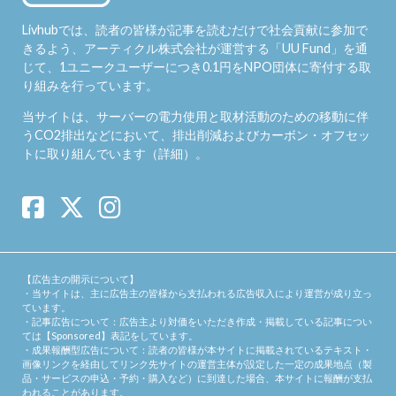
Livhubでは、読者の皆様が記事を読むだけで社会貢献に参加で
きるよう、アーティクル株式会社が運営する「
UU Fund
」を通
じて、1ユニークユーザーにつき0.1円をNPO団体に寄付する取
り組みを行っています。
当サイトは、サーバーの電力使用と取材活動のための移動に伴
うCO2排出などにおいて、排出削減およびカーボン・オフセッ
トに取り組んでいます（
詳細
）。
【広告主の開示について】
・当サイトは、主に広告主の皆様から支払われる広告収入により運営が成り立っ
ています。
・記事広告について：広告主より対価をいただき作成・掲載している記事につい
ては【Sponsored】表記をしています。
・成果報酬型広告について：読者の皆様が本サイトに掲載されているテキスト・
画像リンクを経由してリンク先サイトの運営主体が設定した一定の成果地点（製
品・サービスの申込・予約・購入など）に到達した場合、本サイトに報酬が支払
われることがあります。