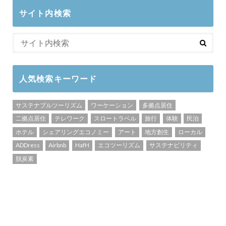
サイト内検索
人気検索キーワード
サステナブルツーリズム
ワーケーション
多拠点居住
二拠点居住
テレワーク
スロートラベル
旅行
体験
民泊
ホテル
シェアリングエコノミー
アート
地方創生
ローカル
ADDress
Airbnb
HafH
エコツーリズム
サステナビリティ
脱炭素