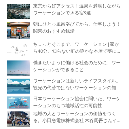
東京から好アクセス！温泉を満喫しながら
ワーケーションできる宿9選
朝にひとっ風呂浴びてから、仕事しよう！
関東のおすすめ銭湯
ちょっとそこまで、ワーケーション | 家か
ら40分、知らない町の静かな本屋で夢に近
づく4時間の旅
働きたいように働ける社会のために、ワー
ケーションができること
ワーケーションは新しいライフスタイル。
観光の代替ではないワーケーションの知ら
れざる魅力
日本ワーケーション協会に聞いた、ワーケ
ーションのもつ地域活性の可能性
地域の人とワーケーションの価値をつく
る。小田急電鉄株式会社 木谷周吾さんイン
タビュー