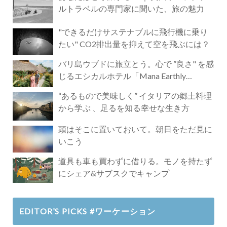
ルトラベルの専門家に聞いた、旅の魅力
"できるだけサステナブルに飛行機に乗り
たい" CO2排出量を抑えて空を飛ぶには？
バリ島ウブドに旅立とう。心で ”良さ" を感
じるエシカルホテル「Mana Earthly
Paradise」
“あるもので美味しく” イタリアの郷土料理
から学ぶ 、足るを知る幸せな生き方
頭はそこに置いておいて。朝日をただ見に
いこう
道具も車も買わずに借りる。モノを持たず
にシェア&サブスクでキャンプ
EDITOR’S PICKS #ワーケーション