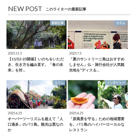
NEW POST
このライターの最新記事
最新記事
コラム
2025.11.5
2025.7.3
【11/22-23開催】いのちをいただ
「夏のサントリーニ島はおすすめ
き、生き方を編み直す。「食の未
しません」仏・旅行会社が人気観
来」を対…
光地を“ディスる…
コラム
インタビュー
2025.6.25
2025.6.25
オーバーツーリズムを超えて「人
「原風景を守る」ための地域需要
口過多」のバリ島。観光は悪なの
を。バリ島のハイパーローカルな
か
レストラン