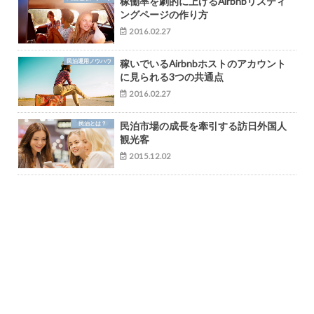
稼働率を劇的に上げるAirbnbリスティ
ングページの作り方
2016.02.27
民泊運用ノウハウ
稼いでいるAirbnbホストのアカウント
に見られる3つの共通点
2016.02.27
民泊とは？
民泊市場の成長を牽引する訪日外国人
観光客
2015.12.02