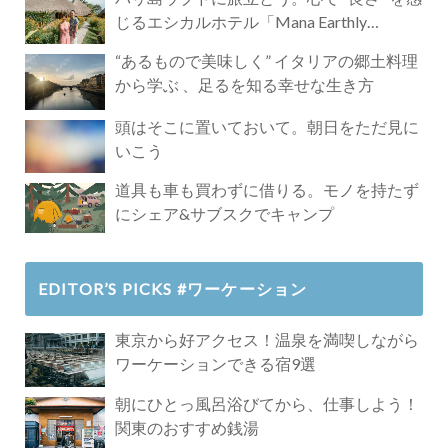
じるエシカルホテル「Mana Earthly
Paradise」
“あるもので美味しく” イタリアの郷土料理
から学ぶ 、足るを知る幸せな生き方
頭はそこに置いておいて。朝日をただ見に
いこう
道具も車も買わずに借りる。モノを持たず
にシェア&サブスクでキャンプ
EDITOR’S PICKS #ワーケーション
東京から好アクセス！温泉を満喫しながら
ワーケーションできる宿9選
朝にひとっ風呂浴びてから、仕事しよう！
関東のおすすめ銭湯