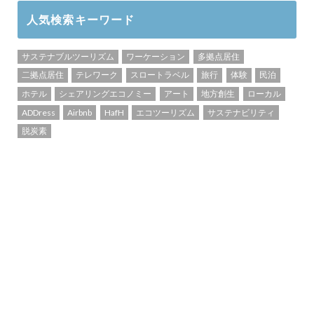
人気検索キーワード
サステナブルツーリズム
ワーケーション
多拠点居住
二拠点居住
テレワーク
スロートラベル
旅行
体験
民泊
ホテル
シェアリングエコノミー
アート
地方創生
ローカル
ADDress
Airbnb
HafH
エコツーリズム
サステナビリティ
脱炭素