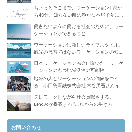
ちょっとそこまで、ワーケーション | 家か
ら40分、知らない町の静かな本屋で夢に近
づく4時間の旅
働きたいように働ける社会のために、ワー
ケーションができること
ワーケーションは新しいライフスタイル。
観光の代替ではないワーケーションの知ら
れざる魅力
日本ワーケーション協会に聞いた、ワーケ
ーションのもつ地域活性の可能性
地域の人とワーケーションの価値をつく
る。小田急電鉄株式会社 木谷周吾さんイン
タビュー
テレワークしながら社会貢献もする。
Lenovoが提案する ”これからの生き方"
お問い合わせ