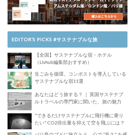
EDITOR’S PICKS #サステナブルな旅
【全国】サステナブルな宿・ホテル
（Livhub編集部おすすめ）
生ごみを循環。コンポストを導入している
サステナブルな宿11選
あなたはどう旅する？ ｜ 英国サステナブ
ルトラベルの専門家に聞いた、旅の魅力
"できるだけサステナブルに飛行機に乗り
たい" CO2排出量を抑えて空を飛ぶには？
バリ島ウブドに旅立とう。心で ”良さ" を感