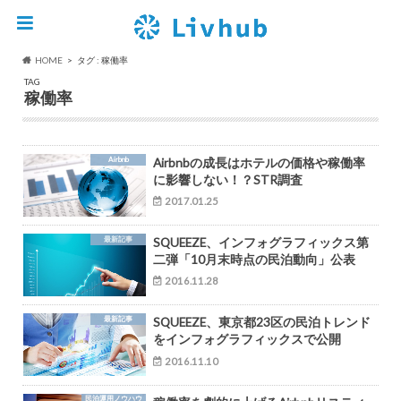
HOME
タグ : 稼働率
TAG
稼働率
Airbnb
Airbnbの成長はホテルの価格や稼働率
に影響しない！？STR調査
2017.01.25
最新記事
SQUEEZE、インフォグラフィックス第
二弾「10月末時点の民泊動向」公表
2016.11.28
最新記事
SQUEEZE、東京都23区の民泊トレンド
をインフォグラフィックスで公開
2016.11.10
民泊運用ノウハウ