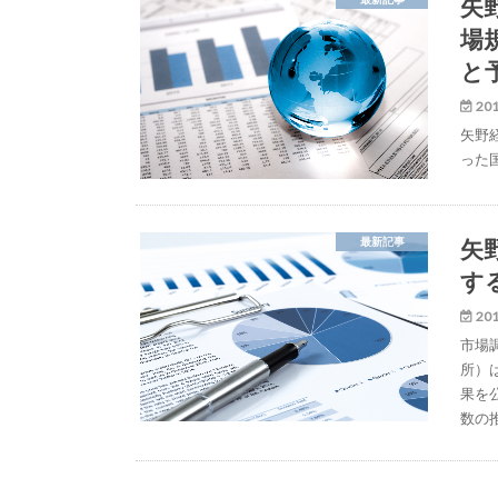
矢
場規
と
201
矢野
った
矢
最新記事
す
201
市場
所）
果を
数の