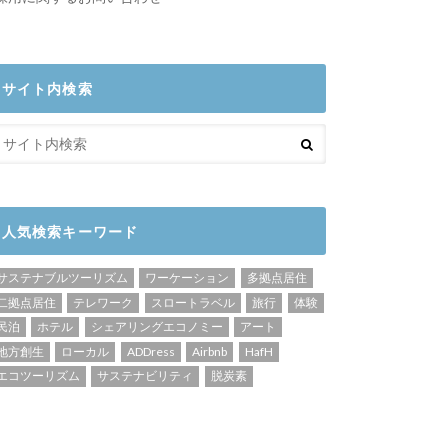
サイト内検索
人気検索キーワード
サステナブルツーリズム
ワーケーション
多拠点居住
二拠点居住
テレワーク
スロートラベル
旅行
体験
民泊
ホテル
シェアリングエコノミー
アート
地方創生
ローカル
ADDress
Airbnb
HafH
エコツーリズム
サステナビリティ
脱炭素