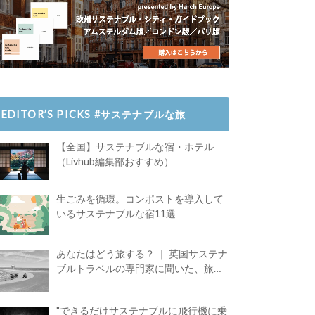
EDITOR’S PICKS #サステナブルな旅
【全国】サステナブルな宿・ホテル
（Livhub編集部おすすめ）
生ごみを循環。コンポストを導入して
いるサステナブルな宿11選
あなたはどう旅する？ ｜ 英国サステナ
ブルトラベルの専門家に聞いた、旅の
魅力
"できるだけサステナブルに飛行機に乗