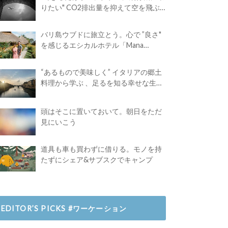
りたい" CO2排出量を抑えて空を飛ぶ
には？
バリ島ウブドに旅立とう。心で ”良さ"
を感じるエシカルホテル「Mana
Earthly Paradise」
“あるもので美味しく” イタリアの郷土
料理から学ぶ 、足るを知る幸せな生き
方
頭はそこに置いておいて。朝日をただ
見にいこう
道具も車も買わずに借りる。モノを持
たずにシェア&サブスクでキャンプ
EDITOR’S PICKS #ワーケーション