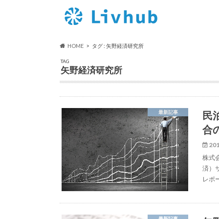
HOME
タグ : 矢野経済研究所
TAG
矢野経済研究所
民
最新記事
合
201
株式
済）
レポ
最新記事