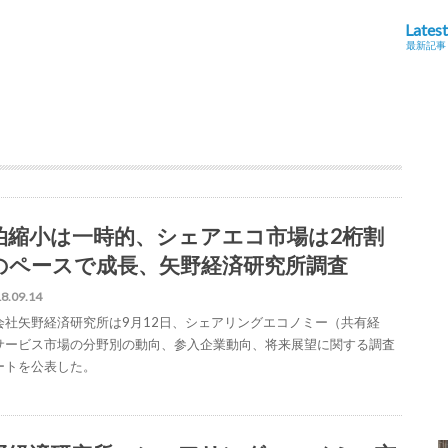
Latest
最新記事
泊縮小は一時的、シェアエコ市場は2桁割
のペースで成長、矢野経済研究所調査
8.09.14
会社矢野経済研究所は9月12日、シェアリングエコノミー（共有経
サービス市場の分野別の動向、参入企業動向、将来展望に関する調査
ートを公表した。