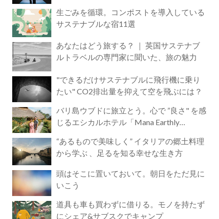
生ごみを循環。コンポストを導入している
サステナブルな宿11選
あなたはどう旅する？ ｜ 英国サステナブ
ルトラベルの専門家に聞いた、旅の魅力
"できるだけサステナブルに飛行機に乗り
たい" CO2排出量を抑えて空を飛ぶには？
バリ島ウブドに旅立とう。心で ”良さ" を感
じるエシカルホテル「Mana Earthly
Paradise」
“あるもので美味しく” イタリアの郷土料理
から学ぶ 、足るを知る幸せな生き方
頭はそこに置いておいて。朝日をただ見に
いこう
道具も車も買わずに借りる。モノを持たず
にシェア&サブスクでキャンプ