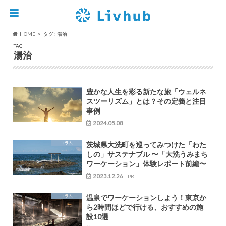
HOME
タグ : 湯治
TAG
湯治
豊かな人生を彩る新たな旅「ウェルネ
スツーリズム」とは？その定義と注目
事例
2024.05.08
コラム
茨城県大洗町を巡ってみつけた「わた
しの」サステナブル 〜「大洗うみまち
ワーケーション」体験レポート前編〜
2023.12.26
PR
コラム
温泉でワーケーションしよう！東京か
ら2時間ほどで行ける、おすすめの施
設10選