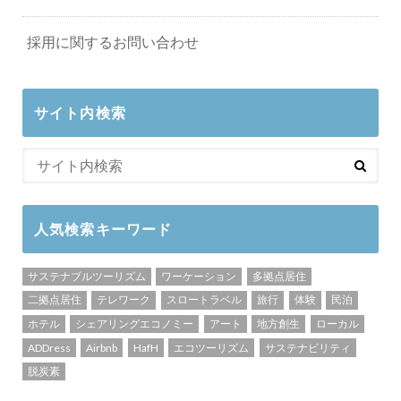
採用に関するお問い合わせ
サイト内検索
人気検索キーワード
サステナブルツーリズム
ワーケーション
多拠点居住
二拠点居住
テレワーク
スロートラベル
旅行
体験
民泊
ホテル
シェアリングエコノミー
アート
地方創生
ローカル
ADDress
Airbnb
HafH
エコツーリズム
サステナビリティ
脱炭素