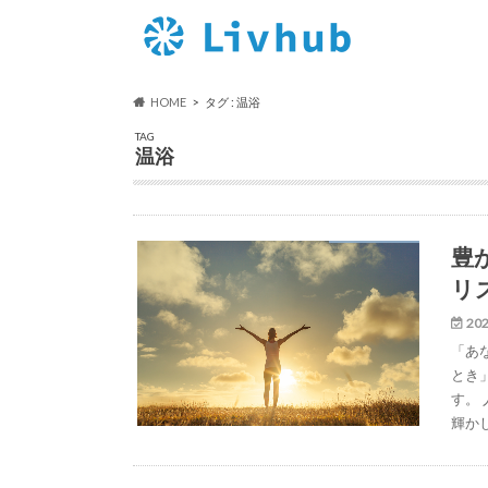
HOME
タグ : 温浴
TAG
温浴
豊
リ
202
「あ
とき
す。
輝か