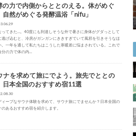
酵の力で内側からととのえる。体がめぐ
、自然がめぐる発酵温浴「nifu」
3.06.29
なってきた…。40度にも到達しそうな外で暑さに身体がグダっとして
に逃げ込むと、冷房がガンガンにききすぎていて風邪を引きそうなほ
い。一年を通して私たちはこうした寒暖差に悩まされている。これで
自分の力で体の内…
ウナを求めて旅にでよう。旅先でととの
、日本全国のおすすめ宿11選
2.08.30
ディープなサウナ体験を求めて、サウナ旅にでませんか？日本全国の
ナのあるおすすめ宿を紹介します。