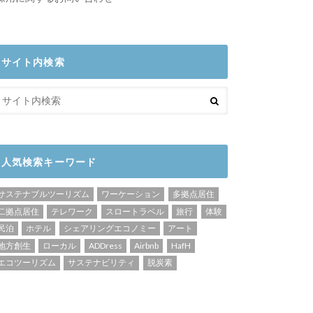
サイト内検索
人気検索キーワード
サステナブルツーリズム
ワーケーション
多拠点居住
二拠点居住
テレワーク
スロートラベル
旅行
体験
民泊
ホテル
シェアリングエコノミー
アート
地方創生
ローカル
ADDress
Airbnb
HafH
エコツーリズム
サステナビリティ
脱炭素