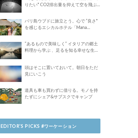
りたい" CO2排出量を抑えて空を飛ぶ
には？
バリ島ウブドに旅立とう。心で ”良さ"
を感じるエシカルホテル「Mana
Earthly Paradise」
“あるもので美味しく” イタリアの郷土
料理から学ぶ 、足るを知る幸せな生き
方
頭はそこに置いておいて。朝日をただ
見にいこう
道具も車も買わずに借りる。モノを持
たずにシェア&サブスクでキャンプ
EDITOR’S PICKS #ワーケーション