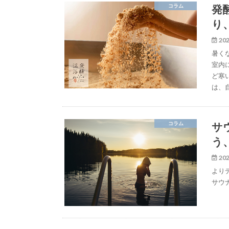
発
コラム
り
202
暑く
室内
ど寒
は、
サ
コラム
う
202
より
サウ