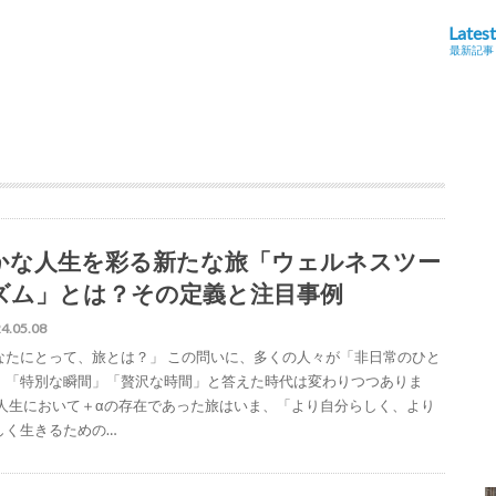
Latest
最新記事
かな人生を彩る新たな旅「ウェルネスツー
ズム」とは？その定義と注目事例
4.05.08
なたにとって、旅とは？」 この問いに、多くの人々が「非日常のひと
」「特別な瞬間」「贅沢な時間」と答えた時代は変わりつつありま
 人生において＋αの存在であった旅はいま、「より自分らしく、より
しく生きるための…