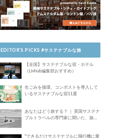
EDITOR’S PICKS #サステナブルな旅
【全国】サステナブルな宿・ホテル
（Livhub編集部おすすめ）
生ごみを循環。コンポストを導入して
いるサステナブルな宿11選
あなたはどう旅する？ ｜ 英国サステナ
ブルトラベルの専門家に聞いた、旅の
魅力
"できるだけサステナブルに飛行機に乗