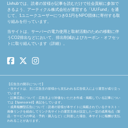
Livhubでは、読者の皆様が記事を読むだけで社会貢献に参加で
きるよう、アーティクル株式会社が運営する「
UU Fund
」を通
じて、1ユニークユーザーにつき0.1円をNPO団体に寄付する取
り組みを行っています。
当サイトは、サーバーの電力使用と取材活動のための移動に伴
うCO2排出などにおいて、排出削減およびカーボン・オフセッ
トに取り組んでいます（
詳細
）。
【広告主の開示について】
・当サイトは、主に広告主の皆様から支払われる広告収入により運営が成り立っ
ています。
・記事広告について：広告主より対価をいただき作成・掲載している記事につい
ては【Sponsored】表記をしています。
・成果報酬型広告について：読者の皆様が本サイトに掲載されているテキスト・
画像リンクを経由してリンク先サイトの運営主体が設定した一定の成果地点（製
品・サービスの申込・予約・購入など）に到達した場合、本サイトに報酬が支払
われることがあります。