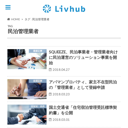
HOME
タグ : 民泊管理業者
TAG
民泊管理業者
最新記事
SQUEEZE、民泊事業者・管理業者向け
に民泊運営のソリューション事業を開
始
2018.04.27
最新記事
アパマンプロパティ、家主不在型民泊
の「管理業者」として登録申請
2018.03.23
法規制・条例
国土交通省「住宅宿泊管理受託標準契
約書」を公開
2018.03.01