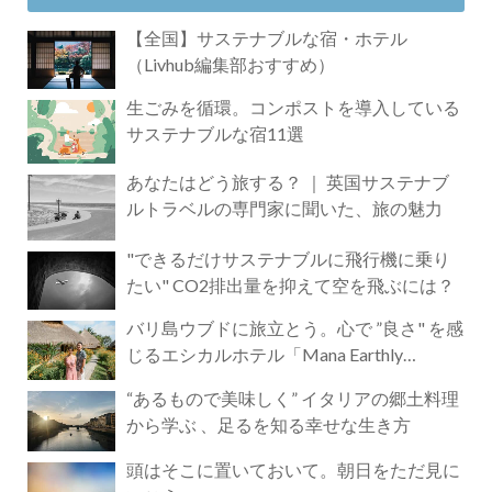
【全国】サステナブルな宿・ホテル
（Livhub編集部おすすめ）
生ごみを循環。コンポストを導入している
サステナブルな宿11選
あなたはどう旅する？ ｜ 英国サステナブ
ルトラベルの専門家に聞いた、旅の魅力
"できるだけサステナブルに飛行機に乗り
たい" CO2排出量を抑えて空を飛ぶには？
バリ島ウブドに旅立とう。心で ”良さ" を感
じるエシカルホテル「Mana Earthly
Paradise」
“あるもので美味しく” イタリアの郷土料理
から学ぶ 、足るを知る幸せな生き方
頭はそこに置いておいて。朝日をただ見に