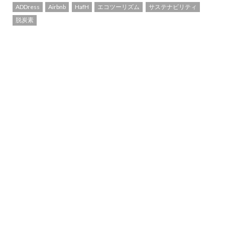
ADDress
Airbnb
HafH
エコツーリズム
サステナビリティ
脱炭素