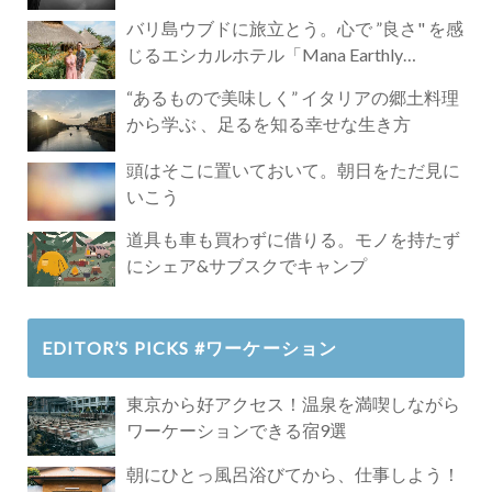
バリ島ウブドに旅立とう。心で ”良さ" を感
じるエシカルホテル「Mana Earthly
Paradise」
“あるもので美味しく” イタリアの郷土料理
から学ぶ 、足るを知る幸せな生き方
頭はそこに置いておいて。朝日をただ見に
いこう
道具も車も買わずに借りる。モノを持たず
にシェア&サブスクでキャンプ
EDITOR’S PICKS #ワーケーション
東京から好アクセス！温泉を満喫しながら
ワーケーションできる宿9選
朝にひとっ風呂浴びてから、仕事しよう！