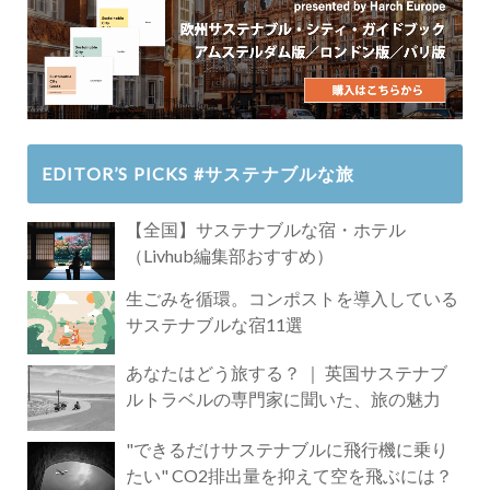
EDITOR’S PICKS #サステナブルな旅
【全国】サステナブルな宿・ホテル
（Livhub編集部おすすめ）
生ごみを循環。コンポストを導入している
サステナブルな宿11選
あなたはどう旅する？ ｜ 英国サステナブ
ルトラベルの専門家に聞いた、旅の魅力
"できるだけサステナブルに飛行機に乗り
たい" CO2排出量を抑えて空を飛ぶには？