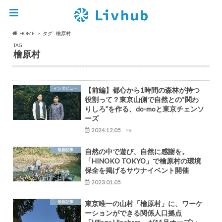
HOME
タグ : 檜原村
TAG
檜原村
インタビュー
【前編】都心から1時間の森林が持つ
役割って？東京山側で自然との“関わ
りしろ”を作る、do-moと東京チェンソ
ーズ
2024.12.05
PR
最新記事
自然の中で遊び、自然に感謝を。
「HINOKO TOKYO」で檜原村の環境
保全を掲げるサウナイベント開催
2023.01.05
最新記事
東京唯一の山村「檜原村」に、ワーケ
ーションができる関係人口拠点