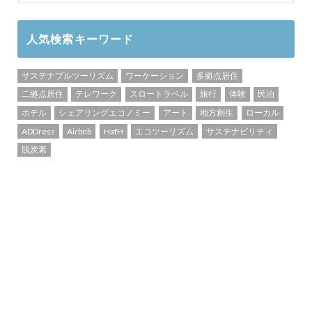
人気検索キーワード
サステナブルツーリズム
ワーケーション
多拠点居住
二拠点居住
テレワーク
スロートラベル
旅行
体験
民泊
ホテル
シェアリングエコノミー
アート
地方創生
ローカル
ADDress
Airbnb
HafH
エコツーリズム
サステナビリティ
脱炭素