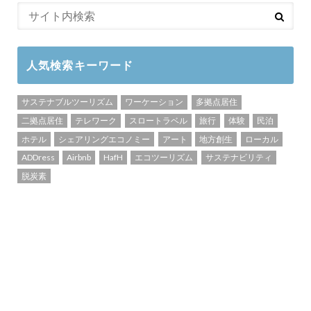
人気検索キーワード
サステナブルツーリズム
ワーケーション
多拠点居住
二拠点居住
テレワーク
スロートラベル
旅行
体験
民泊
ホテル
シェアリングエコノミー
アート
地方創生
ローカル
ADDress
Airbnb
HafH
エコツーリズム
サステナビリティ
脱炭素