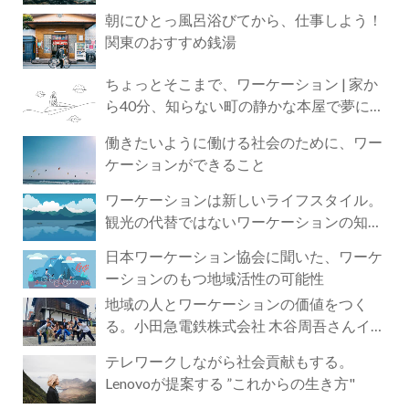
朝にひとっ風呂浴びてから、仕事しよう！
関東のおすすめ銭湯
ちょっとそこまで、ワーケーション | 家か
ら40分、知らない町の静かな本屋で夢に近
づく4時間の旅
働きたいように働ける社会のために、ワー
ケーションができること
ワーケーションは新しいライフスタイル。
観光の代替ではないワーケーションの知ら
れざる魅力
日本ワーケーション協会に聞いた、ワーケ
ーションのもつ地域活性の可能性
地域の人とワーケーションの価値をつく
る。小田急電鉄株式会社 木谷周吾さんイン
タビュー
テレワークしながら社会貢献もする。
Lenovoが提案する ”これからの生き方"