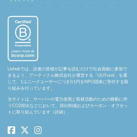
Livhubでは、読者の皆様が記事を読むだけで社会貢献に参加で
きるよう、アーティクル株式会社が運営する「
UU Fund
」を通
じて、1ユニークユーザーにつき0.1円をNPO団体に寄付する取
り組みを行っています。
当サイトは、サーバーの電力使用と取材活動のための移動に伴
うCO2排出などにおいて、排出削減およびカーボン・オフセッ
トに取り組んでいます（
詳細
）。