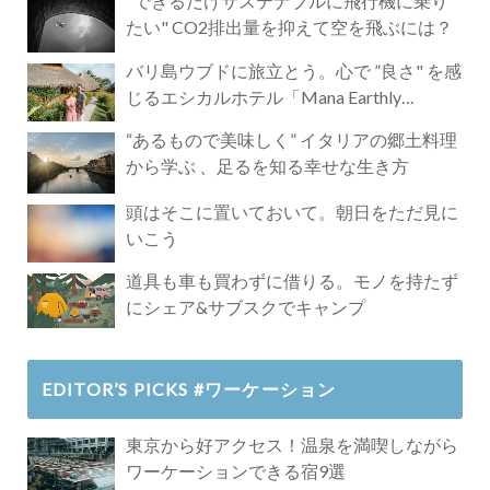
"できるだけサステナブルに飛行機に乗り
たい" CO2排出量を抑えて空を飛ぶには？
バリ島ウブドに旅立とう。心で ”良さ" を感
じるエシカルホテル「Mana Earthly
Paradise」
“あるもので美味しく” イタリアの郷土料理
から学ぶ 、足るを知る幸せな生き方
頭はそこに置いておいて。朝日をただ見に
いこう
道具も車も買わずに借りる。モノを持たず
にシェア&サブスクでキャンプ
EDITOR’S PICKS #ワーケーション
東京から好アクセス！温泉を満喫しながら
ワーケーションできる宿9選