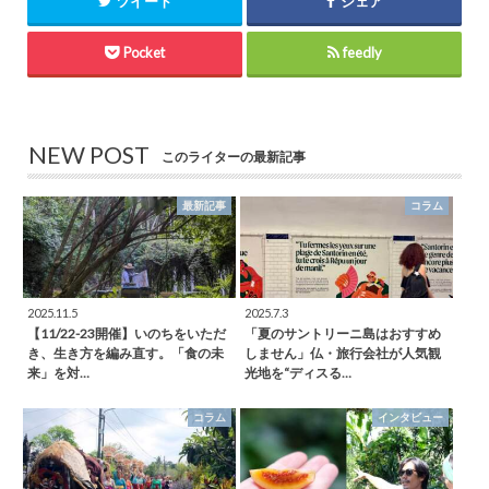
ツイート
シェア
Pocket
feedly
NEW POST
このライターの最新記事
最新記事
コラム
2025.11.5
2025.7.3
【11/22-23開催】いのちをいただ
「夏のサントリーニ島はおすすめ
き、生き方を編み直す。「食の未
しません」仏・旅行会社が人気観
来」を対…
光地を“ディスる…
コラム
インタビュー