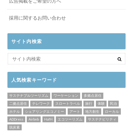
広告掲載をご希望の方へ
採用に関するお問い合わせ
サイト内検索
人気検索キーワード
サステナブルツーリズム
ワーケーション
多拠点居住
二拠点居住
テレワーク
スロートラベル
旅行
体験
民泊
ホテル
シェアリングエコノミー
アート
地方創生
ローカル
ADDress
Airbnb
HafH
エコツーリズム
サステナビリティ
脱炭素