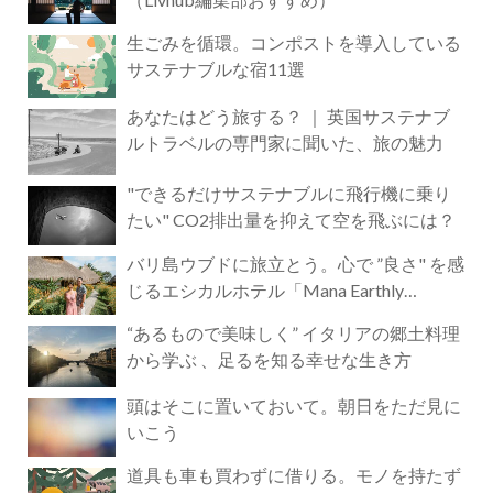
生ごみを循環。コンポストを導入している
サステナブルな宿11選
あなたはどう旅する？ ｜ 英国サステナブ
ルトラベルの専門家に聞いた、旅の魅力
"できるだけサステナブルに飛行機に乗り
たい" CO2排出量を抑えて空を飛ぶには？
バリ島ウブドに旅立とう。心で ”良さ" を感
じるエシカルホテル「Mana Earthly
Paradise」
“あるもので美味しく” イタリアの郷土料理
から学ぶ 、足るを知る幸せな生き方
頭はそこに置いておいて。朝日をただ見に
いこう
道具も車も買わずに借りる。モノを持たず