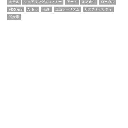
ホテル
シェアリングエコノミー
アート
地方創生
ローカル
ADDress
Airbnb
HafH
エコツーリズム
サステナビリティ
脱炭素