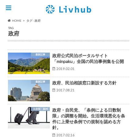
HOME
タグ : 政府
TAG
政府
最新記事
政府公式民泊ポータルサイト
「minpaku」全国の民泊事例集を公開
2019.02.01
最新記事
政府、民泊相談窓口新設する方針
2017.08.21
法規制・条例
政府・自民党、「条例による日数制
限」の調整を開始。生活環境悪化を条
件に上乗せ条例での規制を認める方
針。
2017.02.16