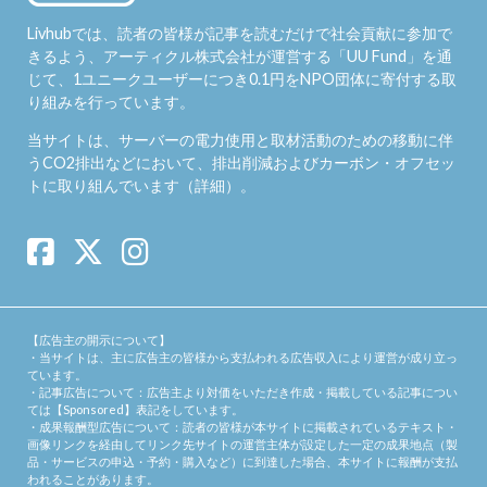
Livhubでは、読者の皆様が記事を読むだけで社会貢献に参加で
きるよう、アーティクル株式会社が運営する「
UU Fund
」を通
じて、1ユニークユーザーにつき0.1円をNPO団体に寄付する取
り組みを行っています。
当サイトは、サーバーの電力使用と取材活動のための移動に伴
うCO2排出などにおいて、排出削減およびカーボン・オフセッ
トに取り組んでいます（
詳細
）。
【広告主の開示について】
・当サイトは、主に広告主の皆様から支払われる広告収入により運営が成り立っ
ています。
・記事広告について：広告主より対価をいただき作成・掲載している記事につい
ては【Sponsored】表記をしています。
・成果報酬型広告について：読者の皆様が本サイトに掲載されているテキスト・
画像リンクを経由してリンク先サイトの運営主体が設定した一定の成果地点（製
品・サービスの申込・予約・購入など）に到達した場合、本サイトに報酬が支払
われることがあります。