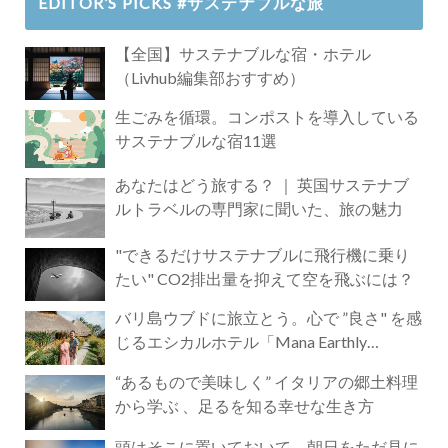
EDITOR’S PICKS #サステナブルな旅
【全国】サステナブルな宿・ホテル
（Livhub編集部おすすめ）
生ごみを循環。コンポストを導入している
サステナブルな宿11選
あなたはどう旅する？ ｜ 英国サステナブ
ルトラベルの専門家に聞いた、旅の魅力
"できるだけサステナブルに飛行機に乗り
たい" CO2排出量を抑えて空を飛ぶには？
バリ島ウブドに旅立とう。心で ”良さ" を感
じるエシカルホテル「Mana Earthly
Paradise」
“あるもので美味しく” イタリアの郷土料理
から学ぶ 、足るを知る幸せな生き方
頭はそこに置いておいて。朝日をただ見に