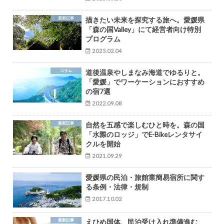
最新記事
描きたい未来を探究する旅へ。愛媛県
「森の国Valley」にて経営者向け特別
プログラム
2025.02.04
コラム
道後温泉やしまなみ海道でゆるりと。
「愛媛」でワーケーションにおすすめ
の宿7選
2022.09.08
最新記事
自然を五感で楽しむひと時を。森の国
「水際のロッジ」でE-Bikeレンタサイ
クルを開始
2021.09.29
愛媛県の民泊・旅館業簡易宿所に関す
る条例・法律・規制
2017.10.02
最新記事
えひめ国体、民泊受け入れ準備進む