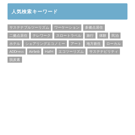
人気検索キーワード
サステナブルツーリズム
ワーケーション
多拠点居住
二拠点居住
テレワーク
スロートラベル
旅行
体験
民泊
ホテル
シェアリングエコノミー
アート
地方創生
ローカル
ADDress
Airbnb
HafH
エコツーリズム
サステナビリティ
脱炭素