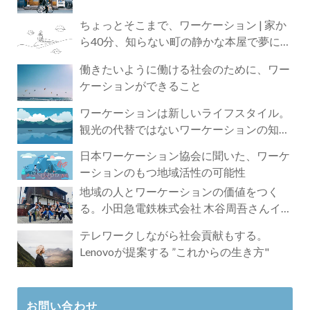
ちょっとそこまで、ワーケーション | 家か
ら40分、知らない町の静かな本屋で夢に近
づく4時間の旅
働きたいように働ける社会のために、ワー
ケーションができること
ワーケーションは新しいライフスタイル。
観光の代替ではないワーケーションの知ら
れざる魅力
日本ワーケーション協会に聞いた、ワーケ
ーションのもつ地域活性の可能性
地域の人とワーケーションの価値をつく
る。小田急電鉄株式会社 木谷周吾さんイン
タビュー
テレワークしながら社会貢献もする。
Lenovoが提案する ”これからの生き方"
お問い合わせ