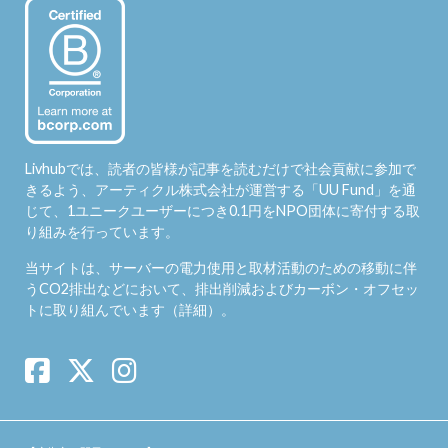
Livhubでは、読者の皆様が記事を読むだけで社会貢献に参加で
きるよう、アーティクル株式会社が運営する「
UU Fund
」を通
じて、1ユニークユーザーにつき0.1円をNPO団体に寄付する取
り組みを行っています。
当サイトは、サーバーの電力使用と取材活動のための移動に伴
うCO2排出などにおいて、排出削減およびカーボン・オフセッ
トに取り組んでいます（
詳細
）。