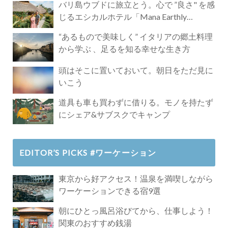
バリ島ウブドに旅立とう。心で ”良さ" を感
じるエシカルホテル「Mana Earthly
Paradise」
“あるもので美味しく” イタリアの郷土料理
から学ぶ 、足るを知る幸せな生き方
頭はそこに置いておいて。朝日をただ見に
いこう
道具も車も買わずに借りる。モノを持たず
にシェア&サブスクでキャンプ
EDITOR’S PICKS #ワーケーション
東京から好アクセス！温泉を満喫しながら
ワーケーションできる宿9選
朝にひとっ風呂浴びてから、仕事しよう！
関東のおすすめ銭湯