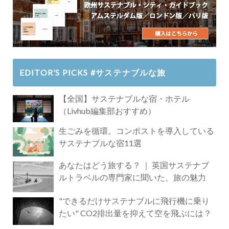
EDITOR’S PICKS #サステナブルな旅
【全国】サステナブルな宿・ホテル
（Livhub編集部おすすめ）
生ごみを循環。コンポストを導入している
サステナブルな宿11選
あなたはどう旅する？ ｜ 英国サステナブ
ルトラベルの専門家に聞いた、旅の魅力
"できるだけサステナブルに飛行機に乗り
たい" CO2排出量を抑えて空を飛ぶには？