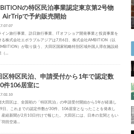
MBITIONの特区民泊事業認定東京第2号物
AirTripで予約販売開始
7.07.07
ライン旅行事業、訪日旅行事業、ITオフショア開発事業と投資事業を
ける株式会社エボラブルアジアは7月6日、株式会社AMBITION（以
AMBITION）が取り扱う、大田区国家戦略特別区域外国人滞在施設経
業（…
田区特区民泊、申請受付から1年で認定数
0件106居室に
7.02.10
都大田区は、全国初の「特区民泊」の申請受付開始から1年が経過し
月9日、これまでの認定件数が30件、106居室となったことを発表し
、産経新聞が2月10日付けで報じた。 大田区には、日本の玄関ともい
「羽田空港…