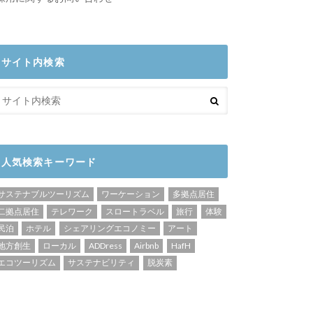
サイト内検索
人気検索キーワード
サステナブルツーリズム
ワーケーション
多拠点居住
二拠点居住
テレワーク
スロートラベル
旅行
体験
民泊
ホテル
シェアリングエコノミー
アート
地方創生
ローカル
ADDress
Airbnb
HafH
エコツーリズム
サステナビリティ
脱炭素