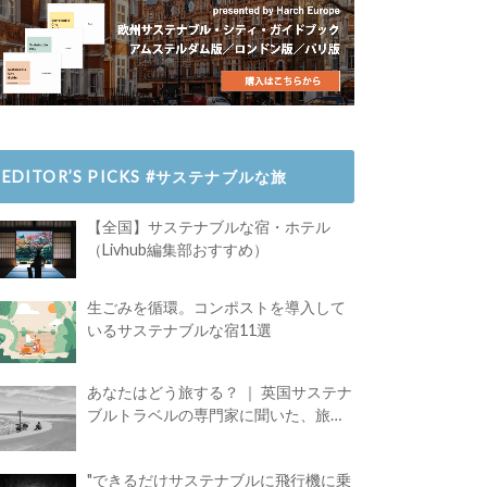
EDITOR’S PICKS #サステナブルな旅
【全国】サステナブルな宿・ホテル
（Livhub編集部おすすめ）
生ごみを循環。コンポストを導入して
いるサステナブルな宿11選
あなたはどう旅する？ ｜ 英国サステナ
ブルトラベルの専門家に聞いた、旅の
魅力
"できるだけサステナブルに飛行機に乗