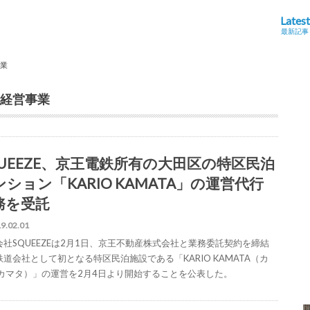
Latest
最新記事
事業
経営事業
QUEEZE、京王電鉄所有の大田区の特区民泊
ンション「KARIO KAMATA」の運営代行
務を受託
9.02.01
会社SQUEEZEは2月1日、京王不動産株式会社と業務委託契約を締結
鉄道会社として初となる特区民泊施設である「KARIO KAMATA（カ
 カマタ）」の運営を2月4日より開始することを公表した。