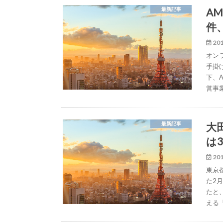
A
最新記事
件、
201
オン
手掛
下、
営事
大
最新記事
は3
201
東京
た2
たと
える