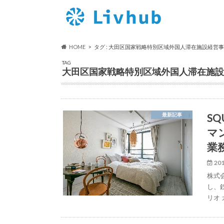
HOME
タグ : 大田区国家戦略特別区域外国人滞在施設経営
TAG
大田区国家戦略特別区域外国人滞在施設
S
最新記事
マ
業
201
株式
し、
リオ