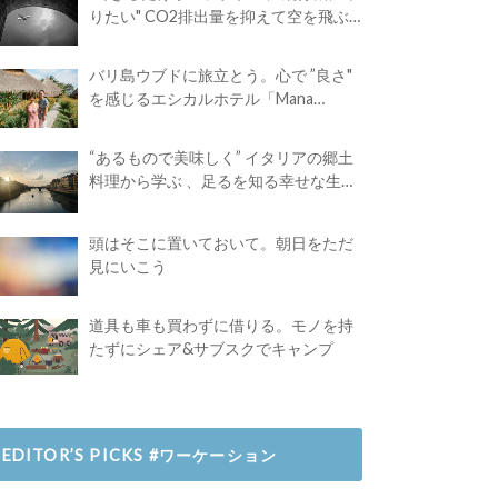
りたい" CO2排出量を抑えて空を飛ぶ
には？
バリ島ウブドに旅立とう。心で ”良さ"
を感じるエシカルホテル「Mana
Earthly Paradise」
“あるもので美味しく” イタリアの郷土
料理から学ぶ 、足るを知る幸せな生き
方
頭はそこに置いておいて。朝日をただ
見にいこう
道具も車も買わずに借りる。モノを持
たずにシェア&サブスクでキャンプ
EDITOR’S PICKS #ワーケーション