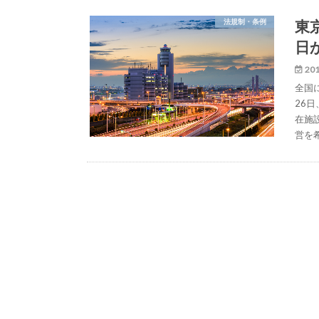
東
法規制・条例
日
201
全国
26
在施
営を