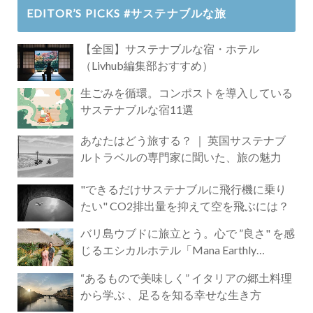
EDITOR’S PICKS #サステナブルな旅
【全国】サステナブルな宿・ホテル
（Livhub編集部おすすめ）
生ごみを循環。コンポストを導入している
サステナブルな宿11選
あなたはどう旅する？ ｜ 英国サステナブ
ルトラベルの専門家に聞いた、旅の魅力
"できるだけサステナブルに飛行機に乗り
たい" CO2排出量を抑えて空を飛ぶには？
バリ島ウブドに旅立とう。心で ”良さ" を感
じるエシカルホテル「Mana Earthly
Paradise」
“あるもので美味しく” イタリアの郷土料理
から学ぶ 、足るを知る幸せな生き方