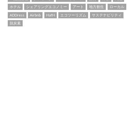
ホテル
シェアリングエコノミー
アート
地方創生
ローカル
ADDress
Airbnb
HafH
エコツーリズム
サステナビリティ
脱炭素