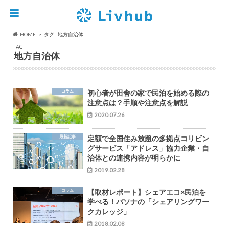
HOME
タグ : 地方自治体
TAG
地方自治体
コラム
初心者が田舎の家で民泊を始める際の
注意点は？手順や注意点を解説
2020.07.26
最新記事
定額で全国住み放題の多拠点コリビン
グサービス「アドレス」協力企業・自
治体との連携内容が明らかに
2019.02.28
コラム
【取材レポート】シェアエコ×民泊を
学べる！パソナの「シェアリングワー
クカレッジ」
2018.02.08