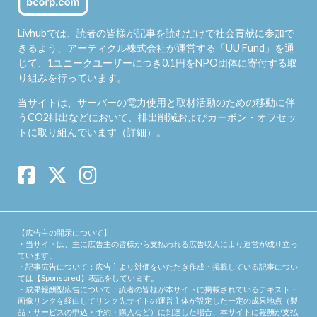
Livhubでは、読者の皆様が記事を読むだけで社会貢献に参加で
きるよう、アーティクル株式会社が運営する「
UU Fund
」を通
じて、1ユニークユーザーにつき0.1円をNPO団体に寄付する取
り組みを行っています。
当サイトは、サーバーの電力使用と取材活動のための移動に伴
うCO2排出などにおいて、排出削減およびカーボン・オフセッ
トに取り組んでいます（
詳細
）。
【広告主の開示について】
・当サイトは、主に広告主の皆様から支払われる広告収入により運営が成り立っ
ています。
・記事広告について：広告主より対価をいただき作成・掲載している記事につい
ては【Sponsored】表記をしています。
・成果報酬型広告について：読者の皆様が本サイトに掲載されているテキスト・
画像リンクを経由してリンク先サイトの運営主体が設定した一定の成果地点（製
品・サービスの申込・予約・購入など）に到達した場合、本サイトに報酬が支払