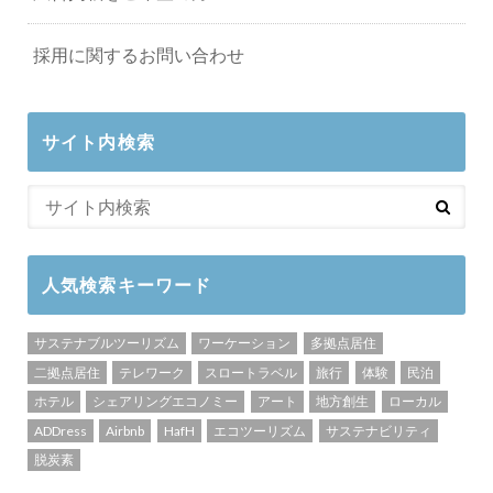
採用に関するお問い合わせ
サイト内検索
人気検索キーワード
サステナブルツーリズム
ワーケーション
多拠点居住
二拠点居住
テレワーク
スロートラベル
旅行
体験
民泊
ホテル
シェアリングエコノミー
アート
地方創生
ローカル
ADDress
Airbnb
HafH
エコツーリズム
サステナビリティ
脱炭素