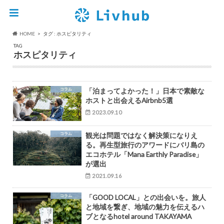
HOME
タグ : ホスピタリティ
TAG
ホスピタリティ
コラム
「泊まってよかった！」日本で素敵な
ホストと出会えるAirbnb5選
2023.09.10
コラム
観光は問題ではなく解決策になりえ
る。再生型旅行のアワードにバリ島の
エコホテル「Mana Earthly Paradise」
が選出
2021.09.16
コラム
「GOOD LOCAL」との出会いを。旅人
と地域を繋ぎ、地域の魅力を伝えるハ
ブとなるhotel around TAKAYAMA