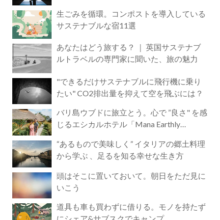
生ごみを循環。コンポストを導入している
サステナブルな宿11選
あなたはどう旅する？ ｜ 英国サステナブ
ルトラベルの専門家に聞いた、旅の魅力
"できるだけサステナブルに飛行機に乗り
たい" CO2排出量を抑えて空を飛ぶには？
バリ島ウブドに旅立とう。心で ”良さ" を感
じるエシカルホテル「Mana Earthly
Paradise」
“あるもので美味しく” イタリアの郷土料理
から学ぶ 、足るを知る幸せな生き方
頭はそこに置いておいて。朝日をただ見に
いこう
道具も車も買わずに借りる。モノを持たず
にシェア&サブスクでキャンプ