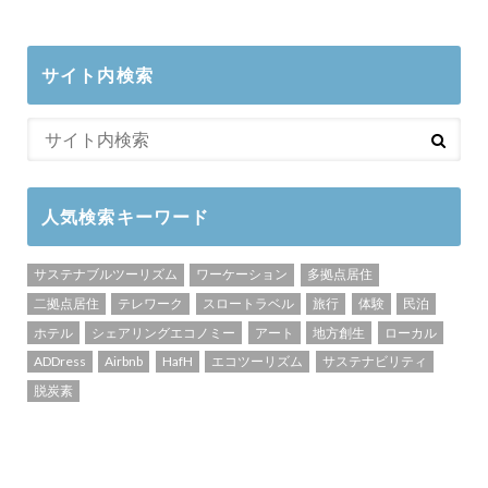
サイト内検索
人気検索キーワード
サステナブルツーリズム
ワーケーション
多拠点居住
二拠点居住
テレワーク
スロートラベル
旅行
体験
民泊
ホテル
シェアリングエコノミー
アート
地方創生
ローカル
ADDress
Airbnb
HafH
エコツーリズム
サステナビリティ
脱炭素