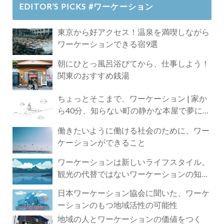
EDITOR’S PICKS #ワーケーション
東京から好アクセス！温泉を満喫しながら
ワーケーションできる宿9選
朝にひとっ風呂浴びてから、仕事しよう！
関東のおすすめ銭湯
ちょっとそこまで、ワーケーション | 家か
ら40分、知らない町の静かな本屋で夢に近
づく4時間の旅
働きたいように働ける社会のために、ワー
ケーションができること
ワーケーションは新しいライフスタイル。
観光の代替ではないワーケーションの知ら
れざる魅力
日本ワーケーション協会に聞いた、ワーケ
ーションのもつ地域活性の可能性
地域の人とワーケーションの価値をつく