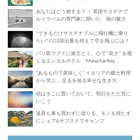
あなたはどう旅する？ ｜ 英国サステナブ
ルトラベルの専門家に聞いた、旅の魅力
"できるだけサステナブルに飛行機に乗り
たい" CO2排出量を抑えて空を飛ぶには？
バリ島ウブドに旅立とう。心で ”良さ" を感
じるエシカルホテル「Mana Earthly
Paradise」
“あるもので美味しく” イタリアの郷土料理
から学ぶ 、足るを知る幸せな生き方
頭はそこに置いておいて。朝日をただ見に
いこう
道具も車も買わずに借りる。モノを持たず
にシェア&サブスクでキャンプ