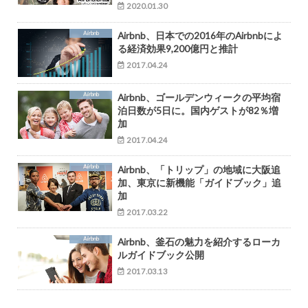
2020.01.30
Airbnb
Airbnb、日本での2016年のAirbnbによ
る経済効果9,200億円と推計
2017.04.24
Airbnb
Airbnb、ゴールデンウィークの平均宿
泊日数が5日に。国内ゲストが82％増
加
2017.04.24
Airbnb
Airbnb、「トリップ」の地域に大阪追
加、東京に新機能「ガイドブック」追
加
2017.03.22
Airbnb
Airbnb、釜石の魅力を紹介するローカ
ルガイドブック公開
2017.03.13