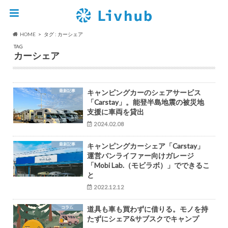
HOME
タグ : カーシェア
TAG
カーシェア
最新記事
キャンピングカーのシェアサービス
「Carstay」。能登半島地震の被災地
支援に車両を貸出
2024.02.08
最新記事
キャンピングカーシェア「Carstay」
運営バンライファー向けガレージ
「Mobi Lab.（モビラボ）」でできるこ
と
2022.12.12
コラム
道具も車も買わずに借りる。モノを持
たずにシェア&サブスクでキャンプ