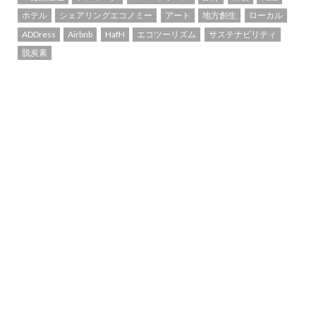
ホテル
シェアリングエコノミー
アート
地方創生
ローカル
ADDress
Airbnb
HafH
エコツーリズム
サステナビリティ
脱炭素