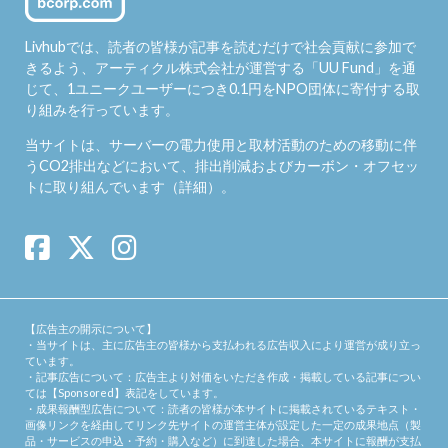
Livhubでは、読者の皆様が記事を読むだけで社会貢献に参加で
きるよう、アーティクル株式会社が運営する「
UU Fund
」を通
じて、1ユニークユーザーにつき0.1円をNPO団体に寄付する取
り組みを行っています。
当サイトは、サーバーの電力使用と取材活動のための移動に伴
うCO2排出などにおいて、排出削減およびカーボン・オフセッ
トに取り組んでいます（
詳細
）。
【広告主の開示について】
・当サイトは、主に広告主の皆様から支払われる広告収入により運営が成り立っ
ています。
・記事広告について：広告主より対価をいただき作成・掲載している記事につい
ては【Sponsored】表記をしています。
・成果報酬型広告について：読者の皆様が本サイトに掲載されているテキスト・
画像リンクを経由してリンク先サイトの運営主体が設定した一定の成果地点（製
品・サービスの申込・予約・購入など）に到達した場合、本サイトに報酬が支払