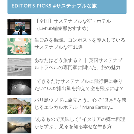
EDITOR’S PICKS #サステナブルな旅
【全国】サステナブルな宿・ホテル
（Livhub編集部おすすめ）
生ごみを循環。コンポストを導入している
サステナブルな宿11選
あなたはどう旅する？ ｜ 英国サステナブ
ルトラベルの専門家に聞いた、旅の魅力
"できるだけサステナブルに飛行機に乗り
たい" CO2排出量を抑えて空を飛ぶには？
バリ島ウブドに旅立とう。心で ”良さ" を感
じるエシカルホテル「Mana Earthly
Paradise」
“あるもので美味しく” イタリアの郷土料理
から学ぶ 、足るを知る幸せな生き方