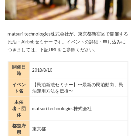
matsuri technologies株式会社が、東京都新宿区で開催する
民泊・Airbnbセミナーです。イベントの詳細・申し込みに
つきましては、下記URLをご参照ください。
開催日
2018/8/10
時
イベン
【民泊新法セミナー】〜最新の民泊動向、民
ト名
泊運用方法を伝授〜
主催
者・団
matsuri technologies株式会社
体
都道府
東京都
県