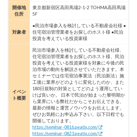
開催地
東京都新宿区高田馬場2-1-2 TOHMA高田馬場
住所
5F
●民泊市場参入を検討している不動産会社様 ●
対象者
住宅宿泊管理業者をお探しのホスト様 ●民泊
投資を考えている投資家様
民泊市場参入を検討している不動産会社様、
住宅宿泊管理業者をお探しのホスト様、民泊
投資を考えている投資家様を対象に今後の民
泊市場の動向を解説させていただきます。本
セミナーでは住宅宿泊事業法（民泊新法）施
工後に業界がどのように変化したのか、また
180日規制の対策としてどのよう運用してい
イベン
けば良いか。 日本で民泊が始まった黎明期か
ト概要
ら業界にいる弊社だからこそお伝えできる、
最新の情報と運営ノウハウをお伝えします。
ぜひお気軽にお申込み下さい。以下日程でも
開催しております。
https://seminar-0816.peatix.com/
https://seminar-0823.peatix.com/