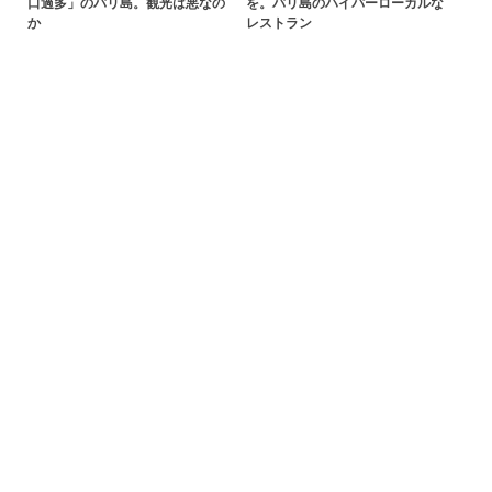
口過多」のバリ島。観光は悪なの
を。バリ島のハイパーローカルな
か
レストラン