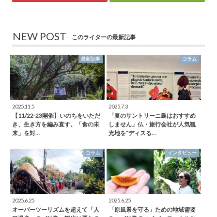
NEW POST
このライターの最新記事
最新記事
コラム
2025.11.5
2025.7.3
【11/22-23開催】いのちをいただ
「夏のサントリーニ島はおすすめ
き、生き方を編み直す。「食の未
しません」仏・旅行会社が人気観
来」を対…
光地を“ディスる…
コラム
インタビュー
2025.6.25
2025.6.25
オーバーツーリズムを超えて「人
「原風景を守る」ための地域需要