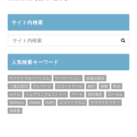
サイト内検索
人気検索キーワード
サステナブルツーリズム
ワーケーション
多拠点居住
二拠点居住
テレワーク
スロートラベル
旅行
体験
民泊
ホテル
シェアリングエコノミー
アート
地方創生
ローカル
ADDress
Airbnb
HafH
エコツーリズム
サステナビリティ
脱炭素