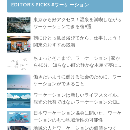
EDITOR’S PICKS #ワーケーション
東京から好アクセス！温泉を満喫しながら
ワーケーションできる宿9選
朝にひとっ風呂浴びてから、仕事しよう！
関東のおすすめ銭湯
ちょっとそこまで、ワーケーション | 家か
ら40分、知らない町の静かな本屋で夢に近
づく4時間の旅
働きたいように働ける社会のために、ワー
ケーションができること
ワーケーションは新しいライフスタイル。
観光の代替ではないワーケーションの知ら
れざる魅力
日本ワーケーション協会に聞いた、ワーケ
ーションのもつ地域活性の可能性
地域の人とワーケーションの価値をつく