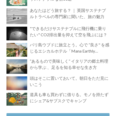
あなたはどう旅する？ ｜ 英国サステナブ
ルトラベルの専門家に聞いた、旅の魅力
"できるだけサステナブルに飛行機に乗り
たい" CO2排出量を抑えて空を飛ぶには？
バリ島ウブドに旅立とう。心で ”良さ" を感
じるエシカルホテル「Mana Earthly
Paradise」
“あるもので美味しく” イタリアの郷土料理
から学ぶ 、足るを知る幸せな生き方
頭はそこに置いておいて。朝日をただ見に
いこう
道具も車も買わずに借りる。モノを持たず
にシェア&サブスクでキャンプ