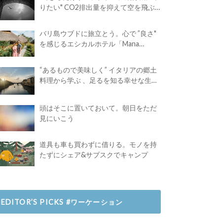
りたい" CO2排出量を抑えて空を飛ぶ
には？
バリ島ウブドに旅立とう。心で ”良さ"
を感じるエシカルホテル「Mana
Earthly Paradise」
“あるもので美味しく” イタリアの郷土
料理から学ぶ 、足るを知る幸せな生き
方
頭はそこに置いておいて。朝日をただ
見にいこう
道具も車も買わずに借りる。モノを持
たずにシェア&サブスクでキャンプ
EDITOR’S PICKS #ワーケーション