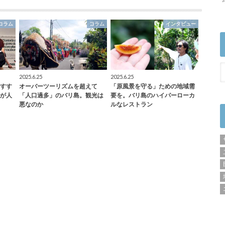
コラム
コラム
インタビュー
2025.6.25
2025.6.25
すす
オーバーツーリズムを超えて
「原風景を守る」ための地域需
が人
「人口過多」のバリ島。観光は
要を。バリ島のハイパーローカ
悪なのか
ルなレストラン