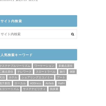
サイト内検索
人気検索キーワード
サステナブルツーリズム
ワーケーション
多拠点居住
二拠点居住
テレワーク
スロートラベル
旅行
体験
民泊
ホテル
シェアリングエコノミー
アート
地方創生
ローカル
ADDress
Airbnb
HafH
エコツーリズム
サステナビリティ
脱炭素