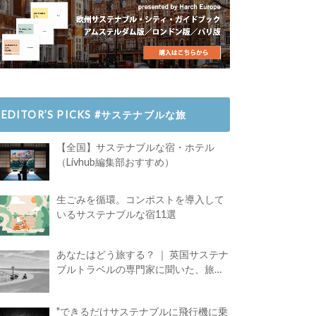
EDITOR’S PICKS #サステナブルな旅
【全国】サステナブルな宿・ホテル
（Livhub編集部おすすめ）
生ごみを循環。コンポストを導入して
いるサステナブルな宿11選
あなたはどう旅する？ ｜ 英国サステナ
ブルトラベルの専門家に聞いた、旅の
魅力
"できるだけサステナブルに飛行機に乗