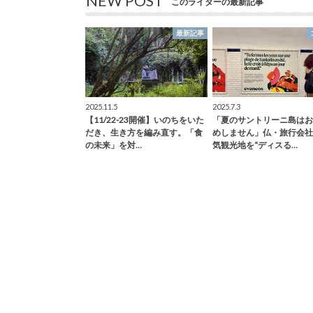
NEW POST
このライターの最新記事
最新記事
2025.11.5
2025.7.3
【11/22-23開催】いのちをいた
「夏のサントリーニ島はお
だき、生き方を編み直す。「食
めしません」仏・旅行会社
の未来」を対…
気観光地を“ディスる…