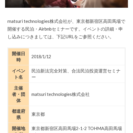
matsuri technologies株式会社が、東京都新宿区高田馬場で
開催する民泊・Airbnbセミナーです。イベントの詳細・申
し込みにつきましては、下記URLをご参照ください。
開催日
2018/1/12
時
イベン
民泊新法完全対策、合法民泊投資運営セミナ
ト名
ー
主催
者・団
matsuri technologies株式会社
体
都道府
東京都
県
開催地
東京都新宿区高田馬場2-1-2 TOHMA高田馬場