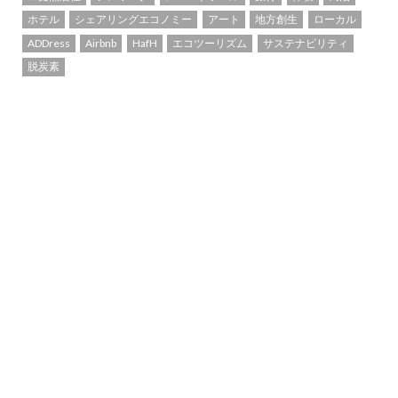
ホテル
シェアリングエコノミー
アート
地方創生
ローカル
ADDress
Airbnb
HafH
エコツーリズム
サステナビリティ
脱炭素