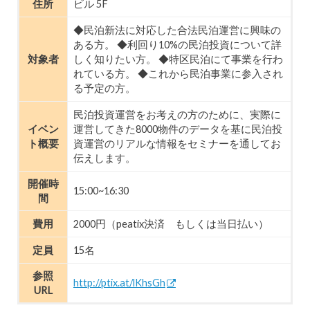
住所
ビル 5F
◆民泊新法に対応した合法民泊運営に興味の
ある方。 ◆利回り10%の民泊投資について詳
対象者
しく知りたい方。 ◆特区民泊にて事業を行わ
れている方。 ◆これから民泊事業に参入され
る予定の方。
民泊投資運営をお考えの方のために、実際に
イベン
運営してきた8000物件のデータを基に民泊投
ト概要
資運営のリアルな情報をセミナーを通してお
伝えします。
開催時
15:00~16:30
間
費用
2000円（peatix決済 もしくは当日払い）
定員
15名
参照
http://ptix.at/lKhsGh
URL