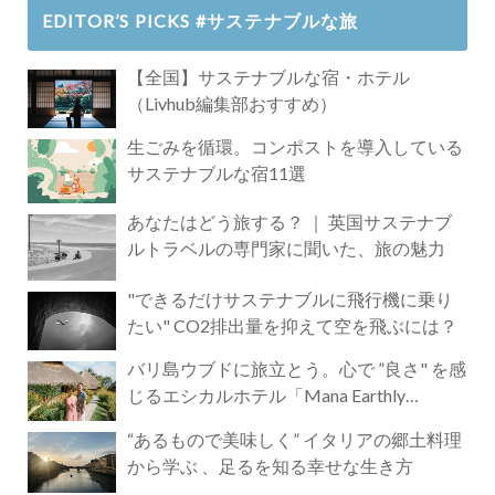
EDITOR’S PICKS #サステナブルな旅
【全国】サステナブルな宿・ホテル
（Livhub編集部おすすめ）
生ごみを循環。コンポストを導入している
サステナブルな宿11選
あなたはどう旅する？ ｜ 英国サステナブ
ルトラベルの専門家に聞いた、旅の魅力
"できるだけサステナブルに飛行機に乗り
たい" CO2排出量を抑えて空を飛ぶには？
バリ島ウブドに旅立とう。心で ”良さ" を感
じるエシカルホテル「Mana Earthly
Paradise」
“あるもので美味しく” イタリアの郷土料理
から学ぶ 、足るを知る幸せな生き方