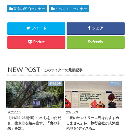
東京の民泊セミナー
イベント・セミナー
ツイート
シェア
Pocket
feedly
NEW POST
このライターの最新記事
最新記事
コラム
2025.11.5
2025.7.3
【11/22-23開催】いのちをいただ
「夏のサントリーニ島はおすすめ
き、生き方を編み直す。「食の未
しません」仏・旅行会社が人気観
来」を対…
光地を“ディスる…