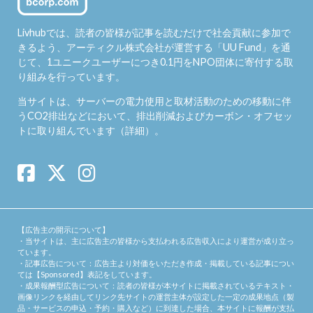
Livhubでは、読者の皆様が記事を読むだけで社会貢献に参加で
きるよう、アーティクル株式会社が運営する「
UU Fund
」を通
じて、1ユニークユーザーにつき0.1円をNPO団体に寄付する取
り組みを行っています。
当サイトは、サーバーの電力使用と取材活動のための移動に伴
うCO2排出などにおいて、排出削減およびカーボン・オフセッ
トに取り組んでいます（
詳細
）。
【広告主の開示について】
・当サイトは、主に広告主の皆様から支払われる広告収入により運営が成り立っ
ています。
・記事広告について：広告主より対価をいただき作成・掲載している記事につい
ては【Sponsored】表記をしています。
・成果報酬型広告について：読者の皆様が本サイトに掲載されているテキスト・
画像リンクを経由してリンク先サイトの運営主体が設定した一定の成果地点（製
品・サービスの申込・予約・購入など）に到達した場合、本サイトに報酬が支払