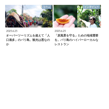
コラム
インタビュー
2025.6.25
2025.6.25
オーバーツーリズムを超えて「人
「原風景を守る」ための地域需要
口過多」のバリ島。観光は悪なの
を。バリ島のハイパーローカルな
か
レストラン