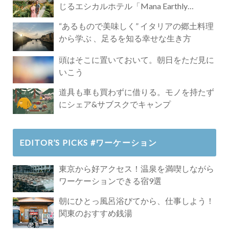
じるエシカルホテル「Mana Earthly
Paradise」
“あるもので美味しく” イタリアの郷土料理
から学ぶ 、足るを知る幸せな生き方
頭はそこに置いておいて。朝日をただ見に
いこう
道具も車も買わずに借りる。モノを持たず
にシェア&サブスクでキャンプ
EDITOR’S PICKS #ワーケーション
東京から好アクセス！温泉を満喫しながら
ワーケーションできる宿9選
朝にひとっ風呂浴びてから、仕事しよう！
関東のおすすめ銭湯