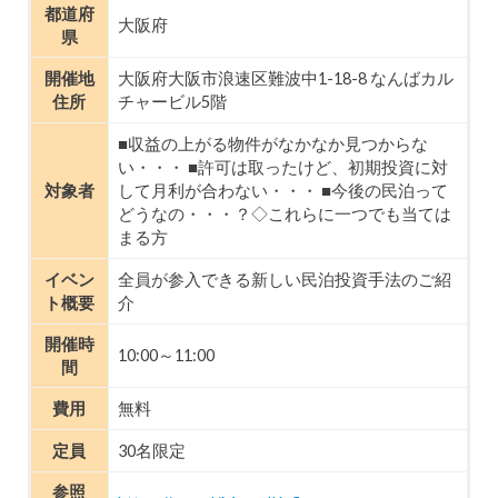
都道府
大阪府
県
開催地
大阪府大阪市浪速区難波中1-18-8 なんばカル
住所
チャービル5階
■収益の上がる物件がなかなか見つからな
い・・・ ■許可は取ったけど、初期投資に対
対象者
して月利が合わない・・・ ■今後の民泊って
どうなの・・・？◇これらに一つでも当ては
まる方
イベン
全員が参入できる新しい民泊投資手法のご紹
ト概要
介
開催時
10:00～11:00
間
費用
無料
定員
30名限定
参照