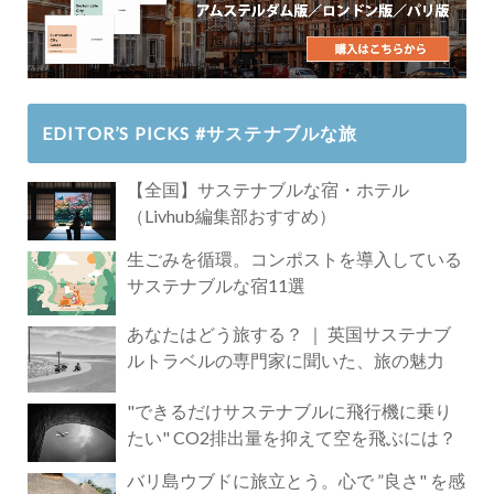
EDITOR’S PICKS #サステナブルな旅
【全国】サステナブルな宿・ホテル
（Livhub編集部おすすめ）
生ごみを循環。コンポストを導入している
サステナブルな宿11選
あなたはどう旅する？ ｜ 英国サステナブ
ルトラベルの専門家に聞いた、旅の魅力
"できるだけサステナブルに飛行機に乗り
たい" CO2排出量を抑えて空を飛ぶには？
バリ島ウブドに旅立とう。心で ”良さ" を感