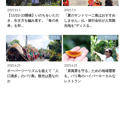
2025.11.5
2025.7.3
【11/22-23開催】いのちをいただ
「夏のサントリーニ島はおすすめ
き、生き方を編み直す。「食の未
しません」仏・旅行会社が人気観
来」を対…
光地を“ディスる…
コラム
インタビュー
2025.6.25
2025.6.25
オーバーツーリズムを超えて「人
「原風景を守る」ための地域需要
口過多」のバリ島。観光は悪なの
を。バリ島のハイパーローカルな
か
レストラン