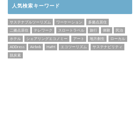
人気検索キーワード
サステナブルツーリズム
ワーケーション
多拠点居住
二拠点居住
テレワーク
スロートラベル
旅行
体験
民泊
ホテル
シェアリングエコノミー
アート
地方創生
ローカル
ADDress
Airbnb
HafH
エコツーリズム
サステナビリティ
脱炭素