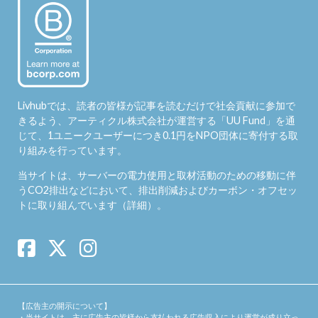
Livhubでは、読者の皆様が記事を読むだけで社会貢献に参加で
きるよう、アーティクル株式会社が運営する「
UU Fund
」を通
じて、1ユニークユーザーにつき0.1円をNPO団体に寄付する取
り組みを行っています。
当サイトは、サーバーの電力使用と取材活動のための移動に伴
うCO2排出などにおいて、排出削減およびカーボン・オフセッ
トに取り組んでいます（
詳細
）。
【広告主の開示について】
・当サイトは、主に広告主の皆様から支払われる広告収入により運営が成り立っ