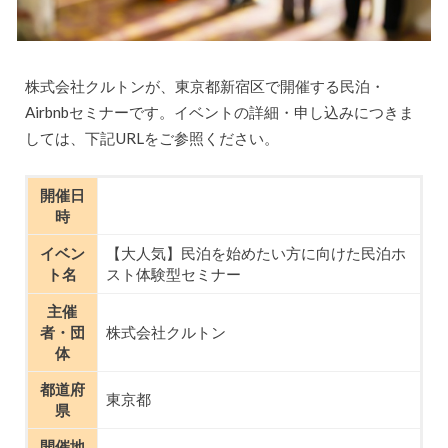
株式会社クルトンが、東京都新宿区で開催する民泊・
Airbnbセミナーです。イベントの詳細・申し込みにつきま
しては、下記URLをご参照ください。
開催日
時
イベン
【大人気】民泊を始めたい方に向けた民泊ホ
ト名
スト体験型セミナー
主催
者・団
株式会社クルトン
体
都道府
東京都
県
開催地