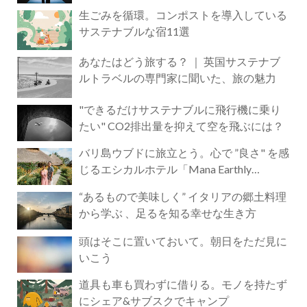
生ごみを循環。コンポストを導入している
サステナブルな宿11選
あなたはどう旅する？ ｜ 英国サステナブ
ルトラベルの専門家に聞いた、旅の魅力
"できるだけサステナブルに飛行機に乗り
たい" CO2排出量を抑えて空を飛ぶには？
バリ島ウブドに旅立とう。心で ”良さ" を感
じるエシカルホテル「Mana Earthly
Paradise」
“あるもので美味しく” イタリアの郷土料理
から学ぶ 、足るを知る幸せな生き方
頭はそこに置いておいて。朝日をただ見に
いこう
道具も車も買わずに借りる。モノを持たず
にシェア&サブスクでキャンプ