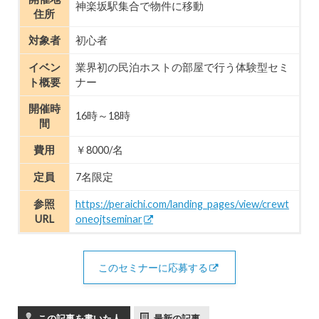
神楽坂駅集合で物件に移動
住所
対象者
初心者
イベン
業界初の民泊ホストの部屋で行う体験型セミ
ト概要
ナー
開催時
16時～18時
間
費用
￥8000/名
定員
7名限定
参照
https://peraichi.com/landing_pages/view/crewt
URL
oneojtseminar
このセミナーに応募する
この記事を書いた人
最新の記事