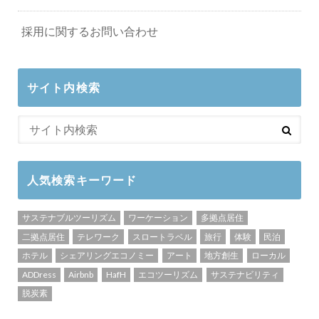
採用に関するお問い合わせ
サイト内検索
人気検索キーワード
サステナブルツーリズム
ワーケーション
多拠点居住
二拠点居住
テレワーク
スロートラベル
旅行
体験
民泊
ホテル
シェアリングエコノミー
アート
地方創生
ローカル
ADDress
Airbnb
HafH
エコツーリズム
サステナビリティ
脱炭素