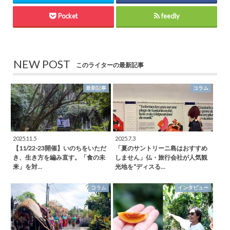
Pocket
feedly
NEW POST
このライターの最新記事
最新記事
コラム
2025.11.5
2025.7.3
【11/22-23開催】いのちをいただ
「夏のサントリーニ島はおすすめ
き、生き方を編み直す。「食の未
しません」仏・旅行会社が人気観
来」を対…
光地を“ディスる…
コラム
インタビュー