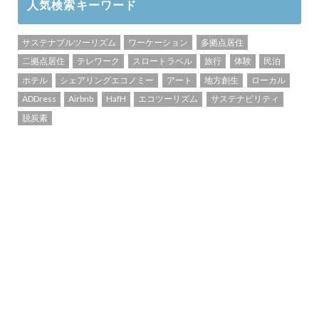
人気検索キーワード
サステナブルツーリズム
ワーケーション
多拠点居住
二拠点居住
テレワーク
スロートラベル
旅行
体験
民泊
ホテル
シェアリングエコノミー
アート
地方創生
ローカル
ADDress
Airbnb
HafH
エコツーリズム
サステナビリティ
脱炭素