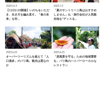
2025.11.5
2025.7.3
【11/22-23開催】いのちをいただ
「夏のサントリーニ島はおすすめ
き、生き方を編み直す。「食の未
しません」仏・旅行会社が人気観
来」を対…
光地を“ディスる…
コラム
インタビュー
2025.6.25
2025.6.25
オーバーツーリズムを超えて「人
「原風景を守る」ための地域需要
口過多」のバリ島。観光は悪なの
を。バリ島のハイパーローカルな
か
レストラン