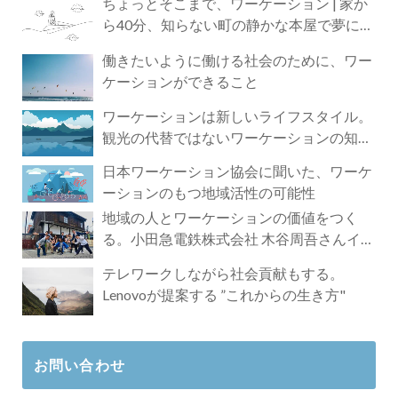
ちょっとそこまで、ワーケーション | 家か
ら40分、知らない町の静かな本屋で夢に近
づく4時間の旅
働きたいように働ける社会のために、ワー
ケーションができること
ワーケーションは新しいライフスタイル。
観光の代替ではないワーケーションの知ら
れざる魅力
日本ワーケーション協会に聞いた、ワーケ
ーションのもつ地域活性の可能性
地域の人とワーケーションの価値をつく
る。小田急電鉄株式会社 木谷周吾さんイン
タビュー
テレワークしながら社会貢献もする。
Lenovoが提案する ”これからの生き方"
お問い合わせ