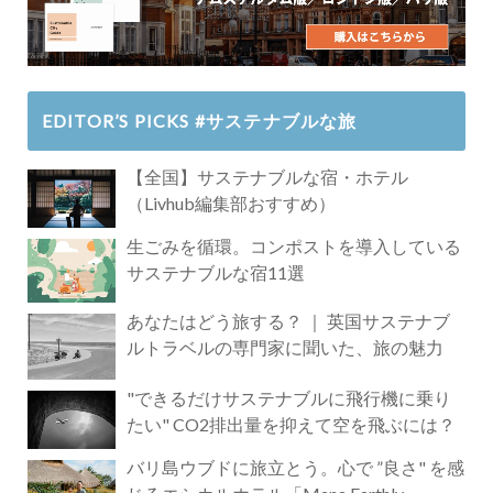
EDITOR’S PICKS #サステナブルな旅
【全国】サステナブルな宿・ホテル
（Livhub編集部おすすめ）
生ごみを循環。コンポストを導入している
サステナブルな宿11選
あなたはどう旅する？ ｜ 英国サステナブ
ルトラベルの専門家に聞いた、旅の魅力
"できるだけサステナブルに飛行機に乗り
たい" CO2排出量を抑えて空を飛ぶには？
バリ島ウブドに旅立とう。心で ”良さ" を感