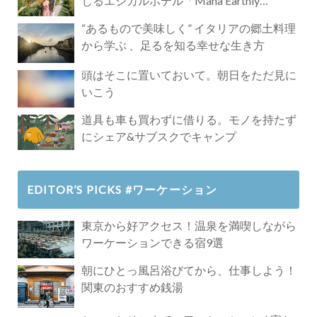
じるエシカルホテル「Mana Earthly
Paradise」
“あるもので美味しく” イタリアの郷土料理
から学ぶ 、足るを知る幸せな生き方
頭はそこに置いておいて。朝日をただ見に
いこう
道具も車も買わずに借りる。モノを持たず
にシェア&サブスクでキャンプ
EDITOR’S PICKS #ワーケーション
東京から好アクセス！温泉を満喫しながら
ワーケーションできる宿9選
朝にひとっ風呂浴びてから、仕事しよう！
関東のおすすめ銭湯