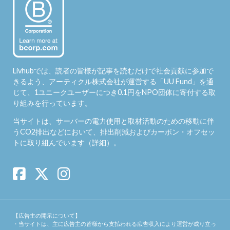
Livhubでは、読者の皆様が記事を読むだけで社会貢献に参加で
きるよう、アーティクル株式会社が運営する「
UU Fund
」を通
じて、1ユニークユーザーにつき0.1円をNPO団体に寄付する取
り組みを行っています。
当サイトは、サーバーの電力使用と取材活動のための移動に伴
うCO2排出などにおいて、排出削減およびカーボン・オフセッ
トに取り組んでいます（
詳細
）。
【広告主の開示について】
・当サイトは、主に広告主の皆様から支払われる広告収入により運営が成り立っ