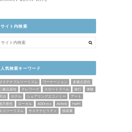
サイト内検索
人気検索キーワード
サステナブルツーリズム
ワーケーション
多拠点居住
二拠点居住
テレワーク
スロートラベル
旅行
体験
民泊
ホテル
シェアリングエコノミー
アート
地方創生
ローカル
ADDress
Airbnb
HafH
エコツーリズム
サステナビリティ
脱炭素