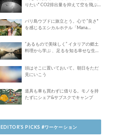
りたい" CO2排出量を抑えて空を飛ぶ
には？
バリ島ウブドに旅立とう。心で ”良さ"
を感じるエシカルホテル「Mana
Earthly Paradise」
“あるもので美味しく” イタリアの郷土
料理から学ぶ 、足るを知る幸せな生き
方
頭はそこに置いておいて。朝日をただ
見にいこう
道具も車も買わずに借りる。モノを持
たずにシェア&サブスクでキャンプ
EDITOR’S PICKS #ワーケーション