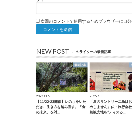
次回のコメントで使用するためブラウザーに自分
NEW POST
このライターの最新記事
最新記事
2025.11.5
2025.7.3
【11/22-23開催】いのちをいた
「夏のサントリーニ島はお
だき、生き方を編み直す。「食
めしません」仏・旅行会社
の未来」を対…
気観光地を“ディスる…