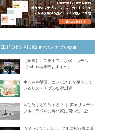
EDITOR’S PICKS #サステナブルな旅
【全国】サステナブルな宿・ホテル
（Livhub編集部おすすめ）
生ごみを循環。コンポストを導入して
いるサステナブルな宿11選
あなたはどう旅する？ ｜ 英国サステナ
ブルトラベルの専門家に聞いた、旅の
魅力
"できるだけサステナブルに飛行機に乗