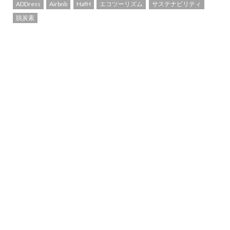
ADDress
Airbnb
HafH
エコツーリズム
サステナビリティ
脱炭素