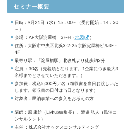
セミナー概要
日時：9月21日（水）15：00～（受付開始：14：30
～）
会場 ：AP大阪淀屋橋 3F‐H（
地図
）
住所：大阪市中央区北浜3-2-25 京阪淀屋橋ビル3F・
4F
最寄り駅：「淀屋橋駅」北改札より徒歩約3分
定員 ：30名（先着順となります。1企業につき最大3
名様までとさせていただきます。）
参加費：税込5,000円／名（領収書を当日お渡しいた
します。領収書の日付は当日となります）
対象者：民泊事業への参入をお考えの方
講師：原 康雄（Livhub編集長）、渡邉 弘人（民泊コ
ンサルタント）
主催 ：株式会社オックスコンサルティング