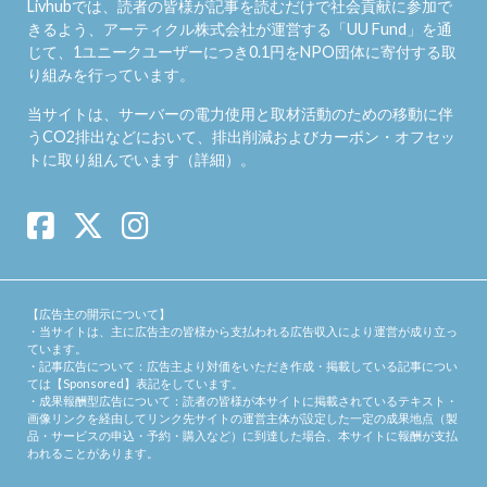
Livhubでは、読者の皆様が記事を読むだけで社会貢献に参加で
きるよう、アーティクル株式会社が運営する「
UU Fund
」を通
じて、1ユニークユーザーにつき0.1円をNPO団体に寄付する取
り組みを行っています。
当サイトは、サーバーの電力使用と取材活動のための移動に伴
うCO2排出などにおいて、排出削減およびカーボン・オフセッ
トに取り組んでいます（
詳細
）。
【広告主の開示について】
・当サイトは、主に広告主の皆様から支払われる広告収入により運営が成り立っ
ています。
・記事広告について：広告主より対価をいただき作成・掲載している記事につい
ては【Sponsored】表記をしています。
・成果報酬型広告について：読者の皆様が本サイトに掲載されているテキスト・
画像リンクを経由してリンク先サイトの運営主体が設定した一定の成果地点（製
品・サービスの申込・予約・購入など）に到達した場合、本サイトに報酬が支払
われることがあります。