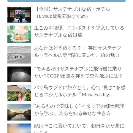
【全国】サステナブルな宿・ホテル
（Livhub編集部おすすめ）
生ごみを循環。コンポストを導入している
サステナブルな宿11選
あなたはどう旅する？ ｜ 英国サステナブ
ルトラベルの専門家に聞いた、旅の魅力
"できるだけサステナブルに飛行機に乗り
たい" CO2排出量を抑えて空を飛ぶには？
バリ島ウブドに旅立とう。心で ”良さ" を感
じるエシカルホテル「Mana Earthly
Paradise」
“あるもので美味しく” イタリアの郷土料理
から学ぶ 、足るを知る幸せな生き方
頭はそこに置いておいて。朝日をただ見に
いこう