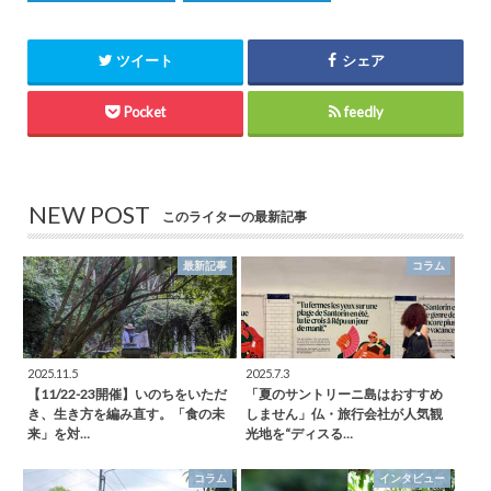
ツイート
シェア
Pocket
feedly
NEW POST
このライターの最新記事
最新記事
コラム
2025.11.5
2025.7.3
【11/22-23開催】いのちをいただ
「夏のサントリーニ島はおすすめ
き、生き方を編み直す。「食の未
しません」仏・旅行会社が人気観
来」を対…
光地を“ディスる…
コラム
インタビュー