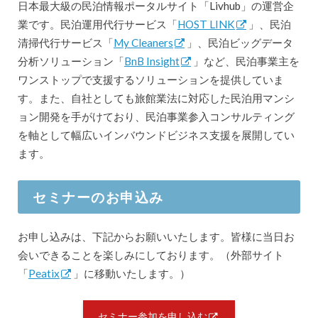
日本最大級の民泊情報ポータルサイト「Livhub」の運営企
業です。民泊運用代行サービス「
HOST LINK
」、民泊
清掃代行サービス「
My Cleaners
」、民泊ビッグデータ
分析ソリューション「
BnB Insight
」など、民泊事業主を
ワンストップで支援するソリューションを提供していま
す。また、自社としても旅館業法に対応した民泊用マンシ
ョン開発を手がけており、民泊事業参入コンサルティング
を軸として幅広いインバウンドビジネス支援を展開してい
ます。
セミナーのお申込み
お申し込みは、下記からお願いいたします。皆様に当日お
会いできることを楽しみにしております。（外部サイト
「
Peatix
」に移動いたします。）
セミナー参加を申し込む