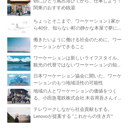
朝にひとっ風呂浴びてから、仕事しよう！
関東のおすすめ銭湯
ちょっとそこまで、ワーケーション | 家か
ら40分、知らない町の静かな本屋で夢に近
づく4時間の旅
働きたいように働ける社会のために、ワー
ケーションができること
ワーケーションは新しいライフスタイル。
観光の代替ではないワーケーションの知ら
れざる魅力
日本ワーケーション協会に聞いた、ワーケ
ーションのもつ地域活性の可能性
地域の人とワーケーションの価値をつく
る。小田急電鉄株式会社 木谷周吾さんイン
タビュー
テレワークしながら社会貢献もする。
Lenovoが提案する ”これからの生き方"