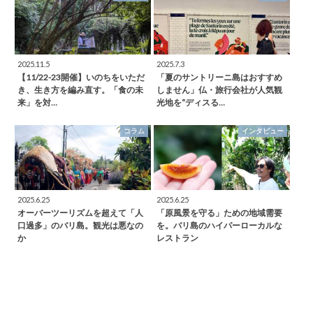
2025.11.5
2025.7.3
【11/22-23開催】いのちをいただ
「夏のサントリーニ島はおすすめ
き、生き方を編み直す。「食の未
しません」仏・旅行会社が人気観
来」を対…
光地を“ディスる…
コラム
インタビュー
2025.6.25
2025.6.25
オーバーツーリズムを超えて「人
「原風景を守る」ための地域需要
口過多」のバリ島。観光は悪なの
を。バリ島のハイパーローカルな
か
レストラン