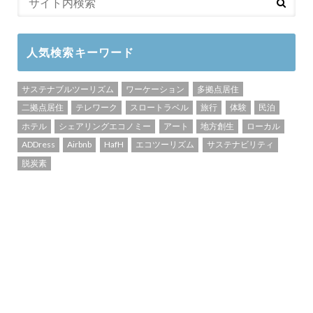
人気検索キーワード
サステナブルツーリズム
ワーケーション
多拠点居住
二拠点居住
テレワーク
スロートラベル
旅行
体験
民泊
ホテル
シェアリングエコノミー
アート
地方創生
ローカル
ADDress
Airbnb
HafH
エコツーリズム
サステナビリティ
脱炭素