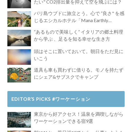
たい" CO2排出量を抑えて空を飛ぶには？
バリ島ウブドに旅立とう。心で ”良さ" を感
じるエシカルホテル「Mana Earthly
Paradise」
“あるもので美味しく” イタリアの郷土料理
から学ぶ 、足るを知る幸せな生き方
頭はそこに置いておいて。朝日をただ見に
いこう
道具も車も買わずに借りる。モノを持たず
にシェア&サブスクでキャンプ
EDITOR’S PICKS #ワーケーション
東京から好アクセス！温泉を満喫しながら
ワーケーションできる宿9選