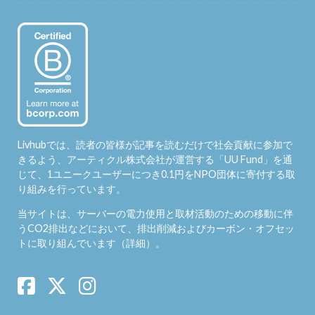
Livhubでは、読者の皆様が記事を読むだけで社会貢献に参加で
きるよう、アーティクル株式会社が運営する「
UU Fund
」を通
じて、1ユニークユーザーにつき0.1円をNPO団体に寄付する取
り組みを行っています。
当サイトは、サーバーの電力使用と取材活動のための移動に伴
うCO2排出などにおいて、排出削減およびカーボン・オフセッ
トに取り組んでいます（
詳細
）。