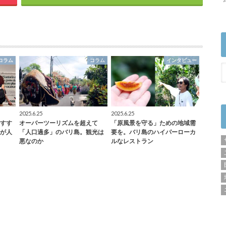
コラム
コラム
インタビュー
2025.6.25
2025.6.25
すす
オーバーツーリズムを超えて
「原風景を守る」ための地域需
が人
「人口過多」のバリ島。観光は
要を。バリ島のハイパーローカ
悪なのか
ルなレストラン