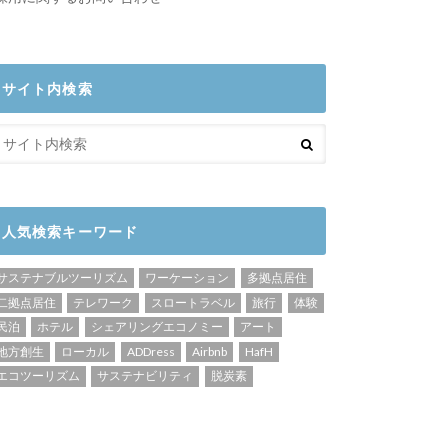
サイト内検索
人気検索キーワード
サステナブルツーリズム
ワーケーション
多拠点居住
二拠点居住
テレワーク
スロートラベル
旅行
体験
民泊
ホテル
シェアリングエコノミー
アート
地方創生
ローカル
ADDress
Airbnb
HafH
エコツーリズム
サステナビリティ
脱炭素