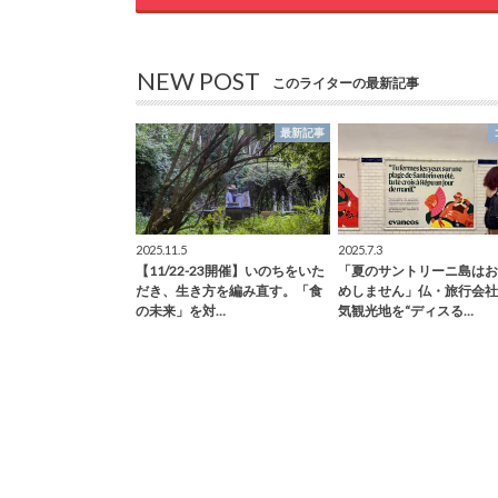
NEW POST
このライターの最新記事
最新記事
2025.11.5
2025.7.3
【11/22-23開催】いのちをいた
「夏のサントリーニ島はお
だき、生き方を編み直す。「食
めしません」仏・旅行会社
の未来」を対…
気観光地を“ディスる…