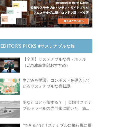
EDITOR’S PICKS #サステナブルな旅
【全国】サステナブルな宿・ホテル
（Livhub編集部おすすめ）
生ごみを循環。コンポストを導入して
いるサステナブルな宿11選
あなたはどう旅する？ ｜ 英国サステナ
ブルトラベルの専門家に聞いた、旅の
魅力
"できるだけサステナブルに飛行機に乗