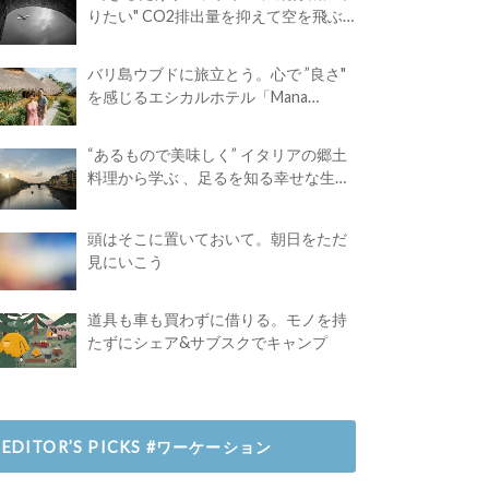
りたい" CO2排出量を抑えて空を飛ぶ
には？
バリ島ウブドに旅立とう。心で ”良さ"
を感じるエシカルホテル「Mana
Earthly Paradise」
“あるもので美味しく” イタリアの郷土
料理から学ぶ 、足るを知る幸せな生き
方
頭はそこに置いておいて。朝日をただ
見にいこう
道具も車も買わずに借りる。モノを持
たずにシェア&サブスクでキャンプ
EDITOR’S PICKS #ワーケーション