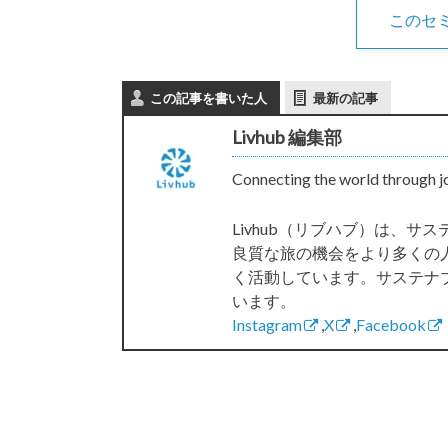
このセ
この記事を書いた人
最新の記事
Livhub 編集部
Connecting the world through j
Livhub（リブハブ）は、
良質な旅の機会をより多くの
く活動しています。サステナ
います。
Instagram
,
X
,
Facebook